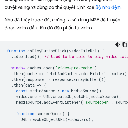
duyệt và người dùng có thể quyết định xoá
Bộ nhớ đệm
.
Như đã thấy trước đó, chúng ta sử dụng MSE để truyền
đoạn video đầu tiên đó đến phần tử video.
function
onPlayButtonClick
(
videoFileUrl
)
{
video
.
load
();
// Used to be able to play video lat
window
.
caches
.
open
(
'video-pre-cache'
)
.
then
(
cache
=
>
fetchAndCache
(
videoFileUrl
,
cache
))
.
then
(
response
=
>
response
.
arrayBuffer
())
.
then
(
data
=
>
{
const
mediaSource
=
new
MediaSource
();
video
.
src
=
URL
.
createObjectURL
(
mediaSource
);
mediaSource
.
addEventListener
(
'sourceopen'
,
sourc
function
sourceOpen
()
{
URL
.
revokeObjectURL
(
video
.
src
);