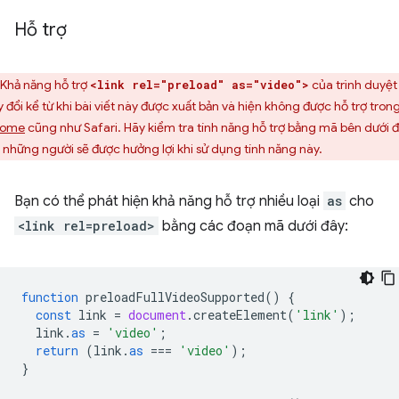
Hỗ trợ
Khả năng hỗ trợ
của trình duyệt
<link rel="preload" as="video">
y đổi kể từ khi bài viết này được xuất bản và hiện không được hỗ trợ tron
rome
cũng như Safari. Hãy kiểm tra tính năng hỗ trợ bằng mã bên dưới 
t những người sẽ được hưởng lợi khi sử dụng tính năng này.
Bạn có thể phát hiện khả năng hỗ trợ nhiều loại
as
cho
<link rel=preload>
bằng các đoạn mã dưới đây:
function
preloadFullVideoSupported
()
{
const
link
=
document
.
createElement
(
'link'
);
link
.
as
=
'video'
;
return
(
link
.
as
===
'video'
);
}