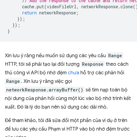
// Add the response to the cache and return net
cache
.
put
(
videoFileUrl
,
networkResponse
.
clone
(
return
networkResponse
;
});
});
}
Xin lưu ý rằng nếu muốn sử dụng các yêu cầu
Range
HTTP, tôi sẽ phải tạo lại đối tượng
Response
theo cách
thủ công vì API bộ nhớ đệm
chưa
hỗ trợ các phản hồi
Range
. Xin lưu ý rằng việc gọi
networkResponse.arrayBuffer()
sẽ tìm nạp toàn bộ
nội dung của phản hồi cùng một lúc vào bộ nhớ trình kết
xuất. Đó là lý do bạn nên sử dụng các dải nhỏ.
Để tham khảo, tôi đã sửa đổi một phần của ví dụ ở trên
để lưu các yêu cầu Phạm vi HTTP vào bộ nhớ đệm trước