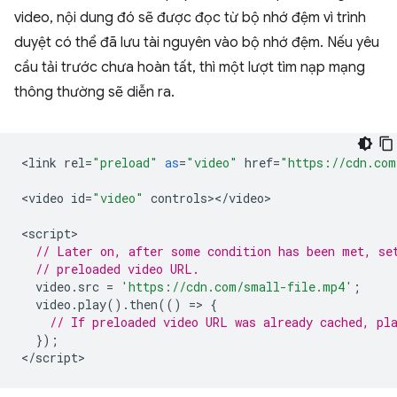
video, nội dung đó sẽ được đọc từ bộ nhớ đệm vì trình
duyệt có thể đã lưu tài nguyên vào bộ nhớ đệm. Nếu yêu
cầu tải trước chưa hoàn tất, thì một lượt tìm nạp mạng
thông thường sẽ diễn ra.
<
link
rel
=
"preload"
as
=
"video"
href
=
"https://cdn.com
<
video
id
=
"video"
controls
><
/
video
>

<
script
// Later on, after some condition has been met, se
// preloaded video URL.
video
.
src
=
'https://cdn.com/small-file.mp4'
;
video
.
play
().
then
(()
=
>
{
// If preloaded video URL was already cached, pl
});
<
/script