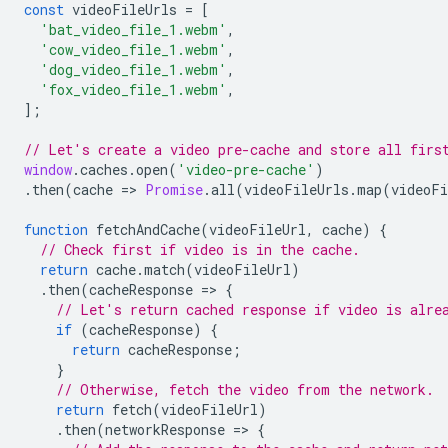
const
videoFileUrls
=
[
'bat_video_file_1.webm'
,
'cow_video_file_1.webm'
,
'dog_video_file_1.webm'
,
'fox_video_file_1.webm'
,
];
// Let's create a video pre-cache and store all firs
window
.
caches
.
open
(
'video-pre-cache'
)
.
then
(
cache
=
>
Promise
.
all
(
videoFileUrls
.
map
(
videoFi
function
fetchAndCache
(
videoFileUrl
,
cache
)
{
// Check first if video is in the cache.
return
cache
.
match
(
videoFileUrl
)
.
then
(
cacheResponse
=
>
{
// Let's return cached response if video is alre
if
(
cacheResponse
)
{
return
cacheResponse
;
}
// Otherwise, fetch the video from the network.
return
fetch
(
videoFileUrl
)
.
then
(
networkResponse
=
>
{