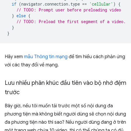
if
(
navigator
.
connection
.
type
==
'cellular'
)
{
// TODO: Prompt user before preloading video
}
else
{
// TODO: Preload the first segment of a video.
}
}
Hãy xem
mẫu Thông tin mạng
để tìm hiểu cách phản ứng
với các thay đổi về mạng.
Lưu nhiều phân khúc đầu tiên vào bộ nhớ đệm
trước
Bây giờ, nếu tôi muốn tải trước một số nội dung đa
phương tiện mà không biết người dùng sẽ chọn nội dung
đa phương tiện nào thì sao? Nếu người dùng đang ở trên
một trang web chứa 10 video, thì có thể chúng ta có đủ