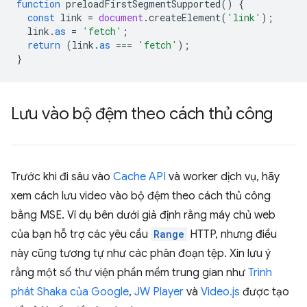
function
preloadFirstSegmentSupported
()
{
const
link
=
document
.
createElement
(
'link'
);
link
.
as
=
'fetch'
;
return
(
link
.
as
===
'fetch'
);
}
Lưu vào bộ đệm theo cách thủ công
Trước khi đi sâu vào
Cache API
và worker dịch vụ, hãy
xem cách lưu video vào bộ đệm theo cách thủ công
bằng MSE. Ví dụ bên dưới giả định rằng máy chủ web
của bạn hỗ trợ các yêu cầu
Range
HTTP, nhưng điều
này cũng tương tự như các phân đoạn tệp. Xin lưu ý
rằng một số thư viện phần mềm trung gian như
Trình
phát Shaka của Google
,
JW Player
và
Video.js
được tạo