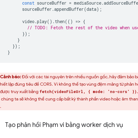
const
sourceBuffer
=
mediaSource
.
addSourceBuff
sourceBuffer
.
appendBuffer
(
data
);
video
.
play
().
then
(()
=
>
{
// TODO: Fetch the rest of the video when us
});
}
});
}
Cảnh báo:
Đối với các tài nguyên trên nhiều nguồn gốc, hãy đảm bảo b
thiết lập đúng tiêu đề CORS. Vì không thể tạo vùng đệm mảng từ phản h
được truy xuất bằng
,
fetch(videoFileUrl, { mode: 'no-cors' })
 chúng ta sẽ không thể cung cấp bất kỳ thành phần video hoặc âm tha
.
Tạo phản hồi Phạm vi bằng worker dịch vụ