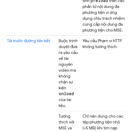
preload
tính
trên các
phần tử nội dung đa
phương tiện vì ứng
dụng chịu trách nhiệm
cung cấp nội dung đa
phương tiện cho MSE.
Tải trước đường liên kết
Buộc trình
Yêu cầu Phạm vi HTTP
duyệt đưa
không tương thích.
ra yêu cầu
về tài
nguyên
video mà
không
chặn sự
kiện
onload
của tài
liệu.
Tương
Chỉ nên dùng cho các
thích với
tệp phương tiện nhỏ
MSE và
(<5 MB) khi tìm nạp