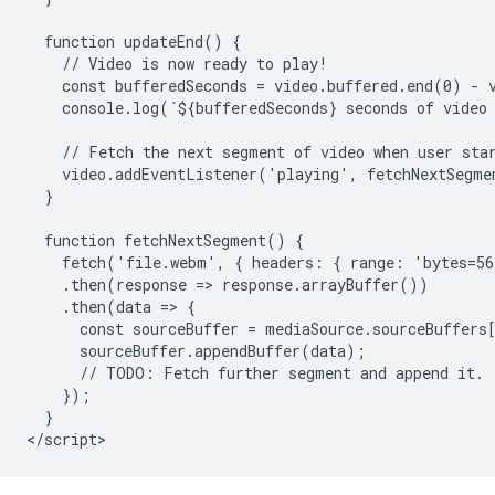
  function updateEnd() {

    // Video is now ready to play!

    const bufferedSeconds = video.buffered.end(0) - v
    console.log(`${bufferedSeconds} seconds of video 
    // Fetch the next segment of video when user star
    video.addEventListener('playing', fetchNextSegmen
  }

  function fetchNextSegment() {

    fetch('file.webm', { headers: { range: 'bytes=56
    .then(response => response.arrayBuffer())

    .then(data => {

      const sourceBuffer = mediaSource.sourceBuffers[
      sourceBuffer.appendBuffer(data);

      // TODO: Fetch further segment and append it.

    });

  }
