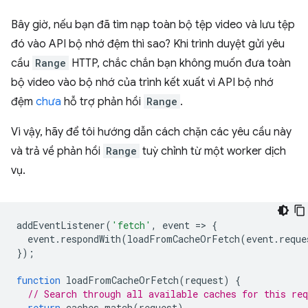
Bây giờ, nếu bạn đã tìm nạp toàn bộ tệp video và lưu tệp
đó vào API bộ nhớ đệm thì sao? Khi trình duyệt gửi yêu
cầu
Range
HTTP, chắc chắn bạn không muốn đưa toàn
bộ video vào bộ nhớ của trình kết xuất vì API bộ nhớ
đệm
chưa
hỗ trợ phản hồi
Range
.
Vì vậy, hãy để tôi hướng dẫn cách chặn các yêu cầu này
và trả về phản hồi
Range
tuỳ chỉnh từ một worker dịch
vụ.
addEventListener
(
'fetch'
,
event
=
>
{
event
.
respondWith
(
loadFromCacheOrFetch
(
event
.
reque
});
function
loadFromCacheOrFetch
(
request
)
{
// Search through all available caches for this req
return
caches
.
match
(
request
)