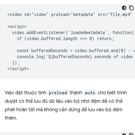
<video id="video" preload="metadata" src="file.mp4" c
<script>

  video.addEventListener('loadedmetadata', function()
    if (video.buffered.length === 0) return;

    const bufferedSeconds = video.buffered.end(0) - v
    console.log(`${bufferedSeconds} seconds of video 
  });

Việc đặt thuộc tính
preload
thành
auto
cho biết trình
duyệt có thể lưu đủ dữ liệu vào bộ nhớ đệm để có thể
phát hoàn tất mà không cần dừng để lưu vào bộ đệm
thêm.