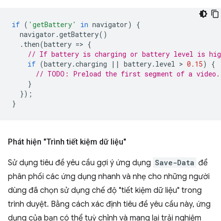
if
(
'getBattery'
in
navigator
)
{
navigator
.
getBattery
()
.
then
(
battery
=
>
{
// If battery is charging or battery level is hig
if
(
battery
.
charging
||
battery
.
level
 > 
0.15
)
{
// TODO: Preload the first segment of a video.
}
});
}
Phát hiện "Trình tiết kiệm dữ liệu"
Sử dụng tiêu đề yêu cầu gợi ý ứng dụng
Save-Data
để
phân phối các ứng dụng nhanh và nhẹ cho những người
dùng đã chọn sử dụng chế độ "tiết kiệm dữ liệu" trong
trình duyệt. Bằng cách xác định tiêu đề yêu cầu này, ứng
dụng của bạn có thể tuỳ chỉnh và mang lại trải nghiệm