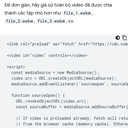
Để đơn giản, hãy giả sử toàn bộ video đã được chia
thành các tệp nhỏ hơn như
file_1.webm
,
file_2.webm
,
file_3.webm
, v.v.
<link rel="preload" as="fetch" href="https://cdn.com
<video id="video" controls></video>

<script>

  const mediaSource = new MediaSource();

  video.src = URL.createObjectURL(mediaSource);

  mediaSource.addEventListener('sourceopen', sourceO
  function sourceOpen() {

    URL.revokeObjectURL(video.src);

    const sourceBuffer = mediaSource.addSourceBuffer
    // If video is preloaded already, fetch will retu
    // from the browser cache (memory cache). Otherwi