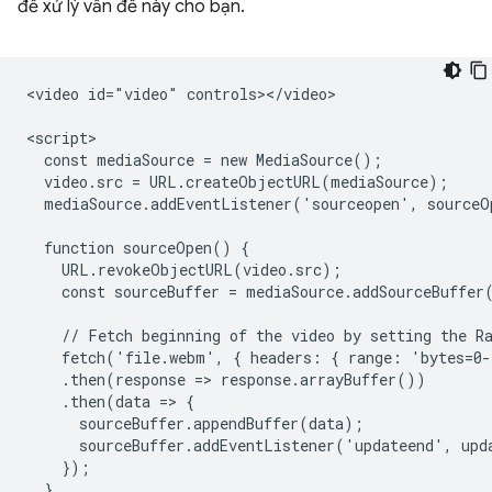
để xử lý vấn đề này cho bạn.
<video id="video" controls></video>

<script>

  const mediaSource = new MediaSource();

  video.src = URL.createObjectURL(mediaSource);

  mediaSource.addEventListener('sourceopen', sourceO
  function sourceOpen() {

    URL.revokeObjectURL(video.src);

    const sourceBuffer = mediaSource.addSourceBuffer
    // Fetch beginning of the video by setting the Ra
    fetch('file.webm', { headers: { range: 'bytes=0-
    .then(response => response.arrayBuffer())

    .then(data => {

      sourceBuffer.appendBuffer(data);

      sourceBuffer.addEventListener('updateend', upda
    });

  }
