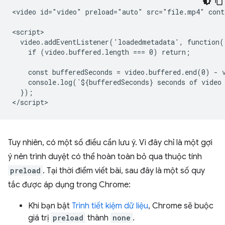
<video id="video" preload="auto" src="file.mp4" contr
<script>

  video.addEventListener('loadedmetadata', function()
    if (video.buffered.length === 0) return;

    const bufferedSeconds = video.buffered.end(0) - v
    console.log(`${bufferedSeconds} seconds of video 
  });

Tuy nhiên, có một số điều cần lưu ý. Vì đây chỉ là một gợi
ý nên trình duyệt có thể hoàn toàn bỏ qua thuộc tính
preload
. Tại thời điểm viết bài, sau đây là một số quy
tắc được áp dụng trong Chrome:
Khi bạn bật
Trình tiết kiệm dữ liệu
, Chrome sẽ buộc
giá trị
preload
thành
none
.