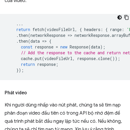
của video.
...
return
fetch
(
videoFileUrl
,
{
headers
:
{
range
:
'
.
then
(
networkResponse
=
>
networkResponse
.
arrayBu
.
then
(
data
=
>
{
const
response
=
new
Response
(
data
);
// Add the response to the cache and return net
cache
.
put
(
videoFileUrl
,
response
.
clone
());
return
response
;
});
Phát video
Khi người dùng nhấp vào nút phát, chúng ta sẽ tìm nạp
phân đoạn video đầu tiên có trong API bộ nhớ đệm để
quá trình phát bắt đầu ngay lập tức nếu có. Nếu không,
chúng ta sẽ chỉ tìm nạp từ mạng. Xin lưu ý rằng trình