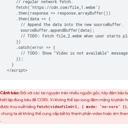
    // regular network fetch.

    fetch('https://cdn.com/file_1.webm')

    .then(response => response.arrayBuffer())

    .then(data => {

      // Append the data into the new sourceBuffer.

      sourceBuffer.appendBuffer(data);

      // TODO: Fetch file_2.webm when user starts pla
    })

    .catch(error => {

      // TODO: Show "Video is not available" message 
    });

  }

Cảnh báo:
Đối với các tài nguyên trên nhiều nguồn gốc, hãy đảm bảo b
thiết lập đúng tiêu đề CORS. Vì không thể tạo vùng đệm mảng từ phản h
được truy xuất bằng
,
fetch(videoFileUrl, { mode: 'no-cors' })
 chúng ta sẽ không thể cung cấp bất kỳ thành phần video hoặc âm tha
.