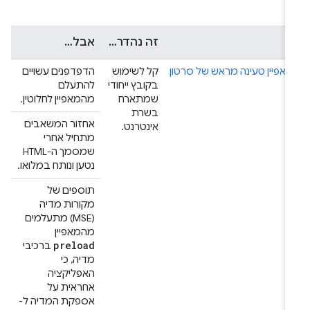
זה נהדר…
אבל…
מאפיין טעינה מראש של סרטון
קל לשימוש
הדפדפנים עשויים
בקובץ ייחודי
להתעלם
שמתארח
מהמאפיין לחלוטין.
בשרת
אחזור המשאבים
אינטרנט.
מתחיל אחרי
שמסמך ה-HTML
נטען ונותח במלואו.
תוספים של
מקורות מדיה
(MSE) מתעלמים
מהמאפיין
preload
ברכיבי
מדיה, כי
האפליקציה
אחראית על
אספקת המדיה ל-