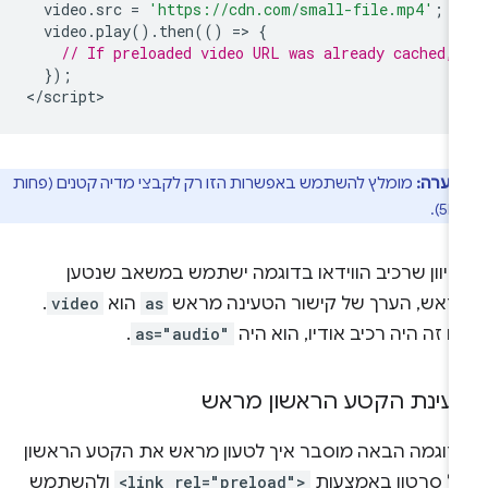
video
.
src
=
'https://cdn.com/small-file.mp4'
;
video
.
play
().
then
(()
=
>
{
// If preloaded video URL was already cached,
});
<
/script
הערה:
מומלץ להשתמש באפשרות הזו רק לקבצי מדיה קטנים (פחות
כיוון שרכיב הווידאו בדוגמה ישתמש במשאב שנטען
ראש, הערך של קישור הטעינה מראש
as
הוא
video
.
 זה היה רכיב אודיו, הוא היה
as="audio"
.
עינת הקטע הראשון מראש
דוגמה הבאה מוסבר איך לטעון מראש את הקטע הראשון
ל סרטון באמצעות
<link rel="preload">
ולהשתמש