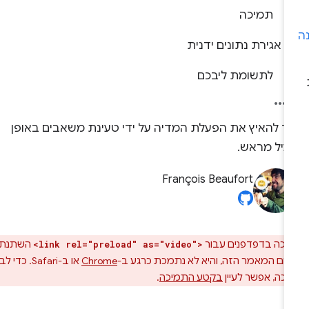
תמיכה
אגירת נתונים ידנית
לתשומת ליבכם
יך להאיץ את הפעלת המדיה על ידי טעינת משאבים באופן
עיל מראש.
François Beaufort
כה בדפדפנים עבור
השתנתה
<link rel="preload" as="video">
ום המאמר הזה, והיא לא נתמכת כרגע ב-
Chrome
או ב-Safari. כדי לבדוק
כה, אפשר לעיין
בקטע התמיכה
.