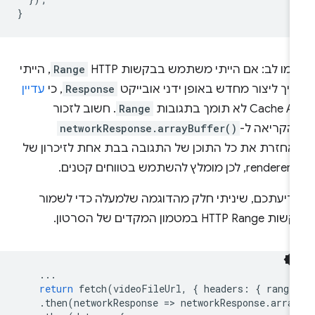
}
מו לב: אם הייתי משתמש בבקשות HTTP
Range
, הייתי
יך ליצור מחדש באופן ידני אובייקט
Response
, כי
עדיין
Cache  לא תומך בתגובות
Range
. חשוב לזכור
הקריאה ל-
networkResponse.arrayBuffer()
אחזרת את כל התוכן של התגובה בבת אחת לזיכרון של
ץ להשתמש בטווחים קטנים.
ידיעתכם, שיניתי חלק מהדוגמה שלמעלה כדי לשמור
HTTP Range במטמון המקדים של הסרטון.
...
return
fetch
(
videoFileUrl
,
{
headers
:
{
range
.
then
(
networkResponse
=
>
networkResponse
.
arra