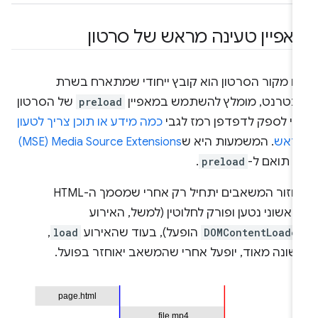
אפיין טעינה מראש של סרטון
ם מקור הסרטון הוא קובץ ייחודי שמתארח בשרת
ינטרנט, מומלץ להשתמש במאפיין
preload
של הסרטון
די לספק לדפדפן רמז לגבי
כמה מידע או תוכן צריך לטעון
ראש
. המשמעות היא ש
Media Source Extensions‏ (MSE)
א תואם ל-
preload
.
אחזור המשאבים יתחיל רק אחרי שמסמך ה-HTML
אשוני נטען ופורק לחלוטין (למשל, האירוע
DOMContentLoade
הופעל), בעוד שהאירוע
load
,
שונה מאוד, יופעל אחרי שהמשאב יאוחזר בפועל.