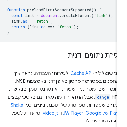
function
preloadFirstSegmentSupported
()
{
const
link
=
document
.
createElement
(
'link'
);
link
.
as
=
'fetch'
;
return
(
link
.
as
===
'fetch'
);
}
גירת נתונים ידנית
ני שנצלול ל-
Cache API
ולשירותי העבודה, נראה איך
מאחסנים בסטרימר סרטון באופן ידני באמצעות MSE.
דוגמה שבהמשך נניח ששרת האינטרנט תומך בבקשות
HTT
Range
, אבל התהליך דומה מאוד גם בקטעי קבצים.
מו לב שספריות מסוימות של תוכנת ביניים, כמו
Shaka
Pla של Google
,‏
JW Player
ו-
Video.js
, מיועדות לטפל
בעיה הזו בשבילכם.