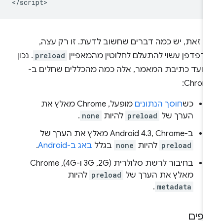
ם זאת, יש כמה דברים שחשוב לדעת. זו רק עצה,
הדפדפן עשוי להתעלם לחלוטין מהמאפיין
preload
. נכון
מועד כתיבת המאמר, אלה כמה מהכללים שחלים ב-
Chrome
כש
חוסך הנתונים
מופעל, Chrome מאלץ את
הערך של
preload
להיות
none
.
ב-Android 4.3, Chrome מאלץ את הערך של
preload
להיות
none
בגלל
באג ב-Android
.
בחיבור לרשת סלולרית (2G,‏ 3G ו-4G), Chrome
מאלץ את הערך של
preload
להיות
.
metadata
יפים