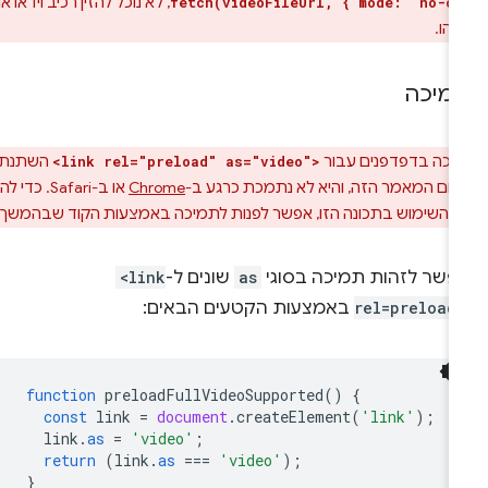
, לא נוכל להזין רכיב וידאו או
fetch(videoFileUrl, { mode: 'no-c
שהו.
מיכה
כה בדפדפנים עבור
השתנתה
<link rel="preload" as="video">
ום המאמר הזה, והיא לא נתמכת כרגע ב-
Chrome
או ב-Safari. כדי להבין
ה מהשימוש בתכונה הזו, אפשר לפנות לתמיכה באמצעות הקוד שבהמשך.
פשר לזהות תמיכה בסוגי
as
שונים ל-
<link
rel=preload
באמצעות הקטעים הבאים:
function
preloadFullVideoSupported
()
{
const
link
=
document
.
createElement
(
'link'
);
link
.
as
=
'video'
;
return
(
link
.
as
===
'video'
);
}