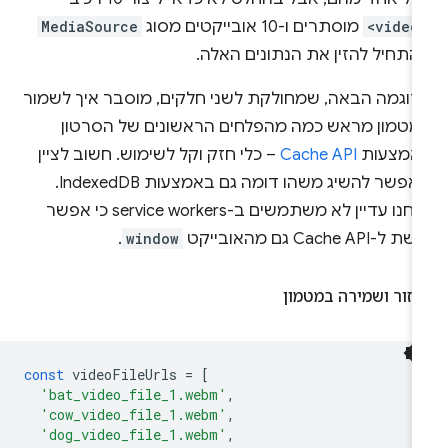
<video
מוסתרים ו-10 אובייקטים מסוג
MediaSource
התחיל להזין את הנתונים האלה.
דוגמה הבאה, שמחולקת לשני חלקים, מוסבר איך לשמור
מטמון מראש כמה מהפלחים הראשונים של הסרטון
אמצעות
Cache API
– כלי חזק וקל לשימוש. חשוב לציין
שאפשר להשיג משהו דומה גם באמצעות IndexedDB.
אנחנו עדיין לא משתמשים ב-service workers כי אפשר
 ל-Cache API גם מהאובייקט
window
.
זור ושמירה במטמון
const
videoFileUrls
=
[
'bat_video_file_1.webm'
,
'cow_video_file_1.webm'
,
'dog_video_file_1.webm'
,