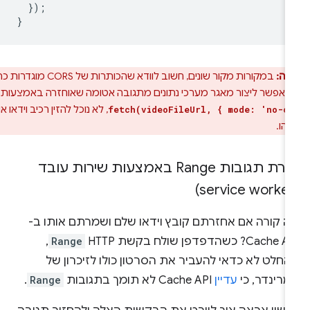
});
}
רה:
במקורות מקור שונים, חשוב לוודא שהכותרות של CORS מוגדרות כראוי.
שאי אפשר ליצור מאגר מערכי נתונים מתגובה אטומה שאוחזרה באמצעות
, לא נוכל להזין רכיב וידאו או
fetch(videoFileUrl, { mode: 'no-c
שהו.
יצירת תגובות Range באמצעות שירות עובד
ה קורה אם אחזרתם קובץ וידאו שלם ושמרתם אותו ב-
Cache? כשהדפדפן שולח בקשת HTTP
Range
,
חלט לא כדאי להעביר את הסרטון כולו לזיכרון של
מרינדר, כי
עדיין
Cache API לא תומך בתגובות
Range
.