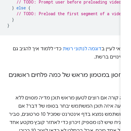
// TODO: Prompt user before preloading video
}
else
{
// TODO: Preload the first segment of a video
}
}
אי לעיין ב
דוגמה לנתוני רשת
כדי ללמוד איך להגיב גם
ינויים ברשת.
חסון במטמון מראש של כמה פלחים ראשונים
ה קורה אם רוצים לטעון מראש תוכן מדיה מסוים ללא
דיעה איזה תוכן המשתמש יבחר בסופו של דבר? אם
המשתמש נמצא בדף אינטרנט שמכיל 10 סרטונים, סביר
הניח שיש לנו מספיק זיכרון כדי לאחזר קובץ מקטע אחד
ל אחד מהם, אבל בהחלט לא כדאי ליצור 10 רכיבי