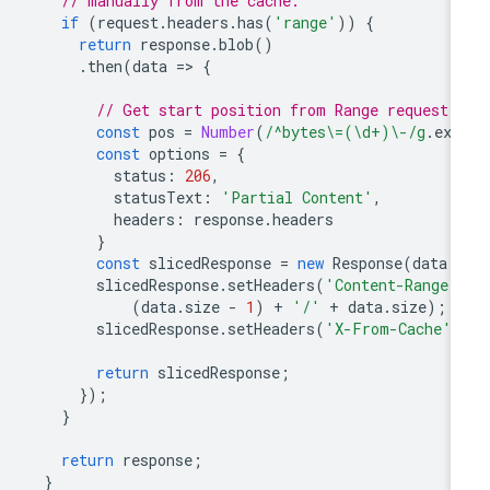
// manually from the cache.
if
(
request
.
headers
.
has
(
'range'
))
{
return
response
.
blob
()
.
then
(
data
=
>
{
// Get start position from Range request 
const
pos
=
Number
(
/^bytes\=(\d+)\-/g
.
exe
const
options
=
{
status
:
206
,
statusText
:
'Partial Content'
,
headers
:
response
.
headers
}
const
slicedResponse
=
new
Response
(
data
.
slicedResponse
.
setHeaders
(
'Content-Range'
(
data
.
size
-
1
)
+
'/'
+
data
.
size
);
slicedResponse
.
setHeaders
(
'X-From-Cache'
:
return
slicedResponse
;
});
}
return
response
;
}