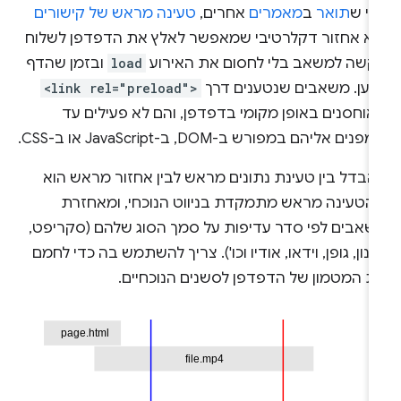
פי ש
תואר
ב
מאמרים
אחרים,
טעינה מראש של קישורים
יא אחזור דקלרטיבי שמאפשר לאלץ את הדפדפן לשלוח
קשה למשאב בלי לחסום את האירוע
load
ובזמן שהדף
טען. משאבים שנטענים דרך
<link rel="preload">
אוחסנים באופן מקומי בדפדפן, והם לא פעילים עד
נים אליהם במפורש ב-DOM, ב-JavaScript או ב-CSS.
הבדל בין טעינת נתונים מראש לבין אחזור מראש הוא
הטעינה מראש מתמקדת בניווט הנוכחי, ומאחזרת
שאבים לפי סדר עדיפות על סמך הסוג שלהם (סקריפט,
נון, גופן, וידאו, אודיו וכו'). צריך להשתמש בה כדי לחמם
ת המטמון של הדפדפן לסשנים הנוכחיים.