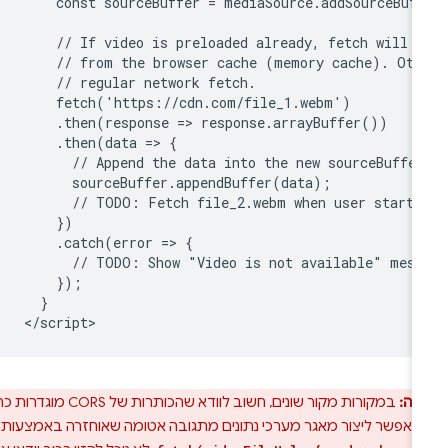
    const sourceBuffer = mediaSource.addSourceBuf
    // If video is preloaded already, fetch will r
    // from the browser cache (memory cache). Othe
    // regular network fetch.

    fetch('https://cdn.com/file_1.webm')

    .then(response => response.arrayBuffer())

    .then(data => {

      // Append the data into the new sourceBuffer
      sourceBuffer.appendBuffer(data);

      // TODO: Fetch file_2.webm when user starts 
    })

    .catch(error => {

      // TODO: Show "Video is not available" messa
    });

  }

רה:
במקורות מקור שונים, חשוב לוודא שהכותרות של CORS מוגדרות כראוי.
שאי אפשר ליצור מאגר מערכי נתונים מתגובה אטומה שאוחזרה באמצעות