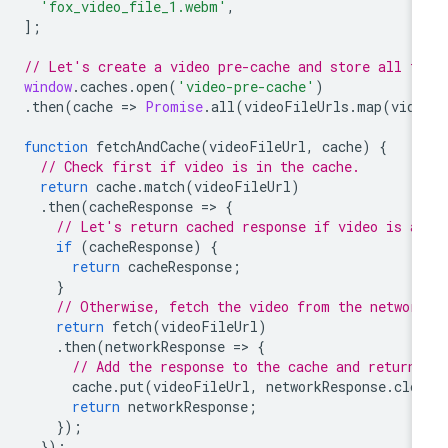
'fox_video_file_1.webm'
,
];
// Let's create a video pre-cache and store all f
window
.
caches
.
open
(
'video-pre-cache'
)
.
then
(
cache
=
>
Promise
.
all
(
videoFileUrls
.
map
(
vide
function
fetchAndCache
(
videoFileUrl
,
cache
)
{
// Check first if video is in the cache.
return
cache
.
match
(
videoFileUrl
)
.
then
(
cacheResponse
=
>
{
// Let's return cached response if video is a
if
(
cacheResponse
)
{
return
cacheResponse
;
}
// Otherwise, fetch the video from the networ
return
fetch
(
videoFileUrl
)
.
then
(
networkResponse
=
>
{
// Add the response to the cache and return 
cache
.
put
(
videoFileUrl
,
networkResponse
.
clo
return
networkResponse
;
});
});