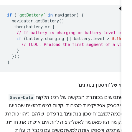
if
(
'getBattery'
in
navigator
)
{
navigator
.
getBattery
()
.
then
(
battery
=
>
{
// If battery is charging or battery level is 
if
(
battery
.
charging
||
battery
.
level
 > 
0.15
)
// TODO: Preload the first segment of a vid
}
});
}
הוי של 'חיסכון בנתונים'
שתמשים בכותרת הבקשה של רמז הלקוח
Save-Data
די לספק אפליקציות מהירות וקלות למשתמשים שהביעו
כמה למצב 'חיסכון בנתונים' בדפדפן שלהם. זיהוי כותרת
בקשה הזו מאפשר לאפליקציה להתאים אישית את חוויית
משתמש ולספק אותה למשתמשים עם מגבלות עלות