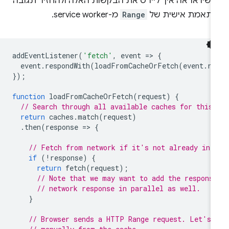
כשיו אראה איך ליירט את הבקשות האלה ולהחזיר תגובה
ותאמת אישית של
Range
מ-service worker.
addEventListener
(
'fetch'
,
event
=
>
{
event
.
respondWith
(
loadFromCacheOrFetch
(
event
.
re
});
function
loadFromCacheOrFetch
(
request
)
{
// Search through all available caches for this 
return
caches
.
match
(
request
)
.
then
(
response
=
>
{
// Fetch from network if it's not already in 
if
(
!
response
)
{
return
fetch
(
request
);
// Note that we may want to add the respons
// network response in parallel as well.
}
// Browser sends a HTTP Range request. Let's 