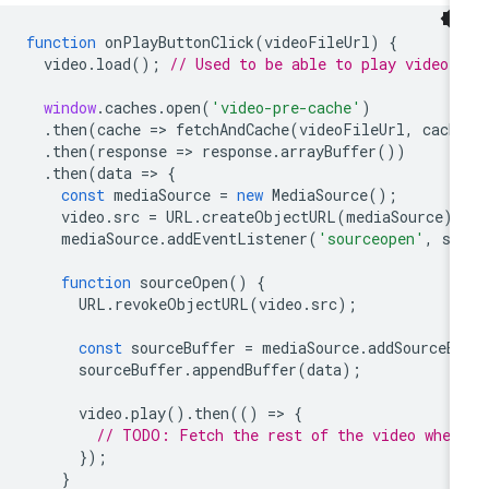
function
onPlayButtonClick
(
videoFileUrl
)
{
video
.
load
();
// Used to be able to play video 
window
.
caches
.
open
(
'video-pre-cache'
)
.
then
(
cache
=
>
fetchAndCache
(
videoFileUrl
,
cach
.
then
(
response
=
>
response
.
arrayBuffer
())
.
then
(
data
=
>
{
const
mediaSource
=
new
MediaSource
();
video
.
src
=
URL
.
createObjectURL
(
mediaSource
);
mediaSource
.
addEventListener
(
'sourceopen'
,
so
function
sourceOpen
()
{
URL
.
revokeObjectURL
(
video
.
src
);
const
sourceBuffer
=
mediaSource
.
addSourceB
sourceBuffer
.
appendBuffer
(
data
);
video
.
play
().
then
(()
=
>
{
// TODO: Fetch the rest of the video when
});
}