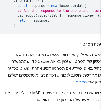
.
then
(
data
=
>
{
const
response
=
new
Response
(
data
);
// Add the response to the cache and return 
cache
.
put
(
videoFileUrl
,
response
.
clone
());
return
response
;
});
פעלת הסרטון
שמשתמש ילחץ על לחצן הפעלה, נאחזר את הקטע
הראשון של הסרטון שזמין ב-Cache API כדי שההפעלה
חיל באופן מיידי, אם הסרטון זמין. אחרת, פשוט נאחזר
ותו מהרשת. חשוב לזכור שדפדפנים ומשתמשים יכולים
מחוק את
המטמון
.
כפי שראינו קודם, אנחנו משתמשים ב-MSE כדי להעביר את
טע הראשון של הסרטון לרכיב הווידאו.