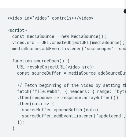
<video id="video" controls></video>

<script>

  const mediaSource = new MediaSource();

  video.src = URL.createObjectURL(mediaSource);

  mediaSource.addEventListener('sourceopen', sour
  function sourceOpen() {

    URL.revokeObjectURL(video.src);

    const sourceBuffer = mediaSource.addSourceBuf
    // Fetch beginning of the video by setting the
    fetch('file.webm', { headers: { range: 'bytes
    .then(response => response.arrayBuffer())

    .then(data => {

      sourceBuffer.appendBuffer(data);

      sourceBuffer.addEventListener('updateend', u
    });

  }
