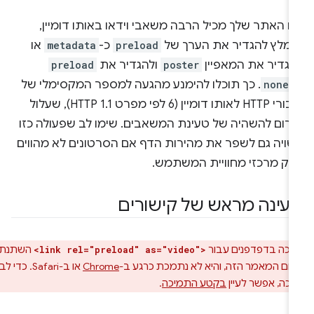
ם האתר שלך מכיל הרבה משאבי וידאו באותו דומיין,
ומלץ להגדיר את הערך של
preload
כ-
metadata
או
הגדיר את המאפיין
poster
ולהגדיר את
preload
-
none
. כך תוכלו להימנע מהגעה למספר המקסימלי של
חיבורי HTTP לאותו דומיין (6 לפי מפרט HTTP 1.1), שעלול
גרום להשהיה של טעינת המשאבים. שימו לב שפעולה כזו
שויה גם לשפר את מהירות הדף אם הסרטונים לא מהווים
לק מרכזי מחוויית המשתמש.
עינה מראש של קישורים
כה בדפדפנים עבור
השתנתה
<link rel="preload" as="video">
ום המאמר הזה, והיא לא נתמכת כרגע ב-
Chrome
או ב-Safari. כדי לבדוק
כה, אפשר לעיין
בקטע התמיכה
.