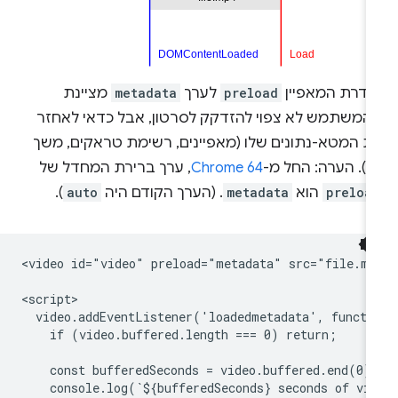
גדרת המאפיין
preload
לערך
metadata
מציינת
המשתמש לא צפוי להזדקק לסרטון, אבל כדאי לאחזר
ת המטא-נתונים שלו (מאפיינים, רשימת טראקים, משך
ו'). הערה: החל מ-
Chrome 64
, ערך ברירת המחדל של
preloa
הוא
metadata
. (הערך הקודם היה
auto
).
<video id="video" preload="metadata" src="file.mp4
<script>

  video.addEventListener('loadedmetadata', functio
    if (video.buffered.length === 0) return;

    const bufferedSeconds = video.buffered.end(0) 
    console.log(`${bufferedSeconds} seconds of vid