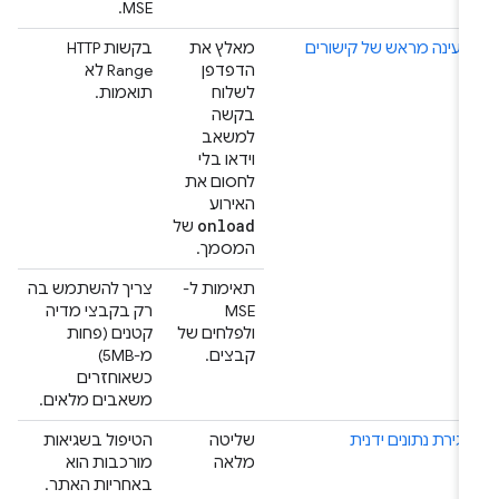
MSE.
טעינה מראש של קישורים
מאלץ את
בקשות HTTP
הדפדפן
Range לא
לשלוח
תואמות.
בקשה
למשאב
וידאו בלי
לחסום את
האירוע
onload
של
המסמך.
תאימות ל-
צריך להשתמש בה
MSE
רק בקבצי מדיה
ולפלחים של
קטנים (פחות
קבצים.
מ-5MB)
כשאוחזרים
משאבים מלאים.
אגירת נתונים ידנית
שליטה
הטיפול בשגיאות
מלאה
מורכבות הוא
באחריות האתר.