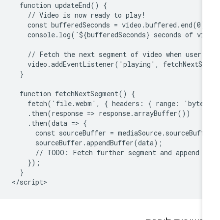
  function updateEnd() {

    // Video is now ready to play!

    const bufferedSeconds = video.buffered.end(0) 
    console.log(`${bufferedSeconds} seconds of vid
    // Fetch the next segment of video when user s
    video.addEventListener('playing', fetchNextSeg
  }

  function fetchNextSegment() {

    fetch('file.webm', { headers: { range: 'bytes
    .then(response => response.arrayBuffer())

    .then(data => {

      const sourceBuffer = mediaSource.sourceBuffe
      sourceBuffer.appendBuffer(data);

      // TODO: Fetch further segment and append it
    });

  }
