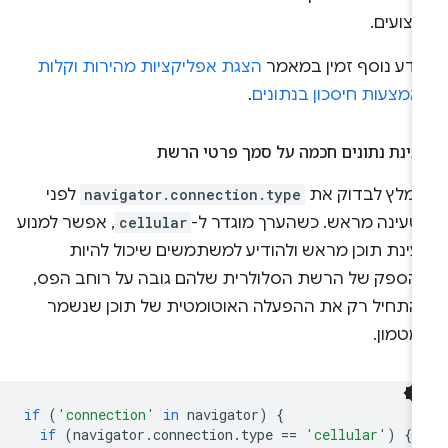
יצועים.
ידע נוסף זמין במאמר
הצגת אפליקציות מהירות וקלות
אמצעות חיסכון בנתונים
.
עינת נתונים חכמה על סמך פרטי הרשת
ומלץ לבדוק את
navigator.connection.type
לפני
טעינה מראש. כשהערך מוגדר ל-
cellular
, אפשר למנוע
עינת תוכן מראש ולהודיע למשתמשים שיכול להיות
הספק של הרשת הסלולרית שלהם גובה על רוחב הפס,
להתחיל רק את ההפעלה האוטומטית של תוכן שנשמר
מטמון.
if
(
'connection'
in
navigator
)
{
if
(
navigator
.
connection
.
type
==
'cellular'
)
{