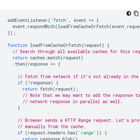
addEventListener
(
'fetch'
,
event
=
>
{
event
.
respondWith
(
loadFromCacheOrFetch
(
event
.
reque
});
function
loadFromCacheOrFetch
(
request
)
{
// Search through all available caches for this req
return
caches
.
match
(
request
)
.
then
(
response
=
>
{
// Fetch from network if it's not already in the
if
(
!
response
)
{
return
fetch
(
request
);
// Note that we may want to add the response t
// network response in parallel as well.
}
// Browser sends a HTTP Range request. Let's pro
// manually from the cache.
if
(
request
.
headers
.
has
(
'range'
))
{
return
response
.
blob
()