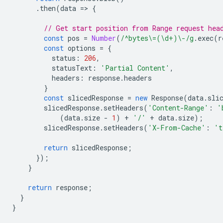
.
then
(
data
=
>
{
// Get start position from Range request hea
const
pos
=
Number
(
/^bytes\=(\d+)\-/g
.
exec
(
r
const
options
=
{
status
:
206
,
statusText
:
'Partial Content'
,
headers
:
response
.
headers
}
const
slicedResponse
=
new
Response
(
data
.
sli
slicedResponse
.
setHeaders
(
'Content-Range'
:
'
(
data
.
size
-
1
)
+
'/'
+
data
.
size
);
slicedResponse
.
setHeaders
(
'X-From-Cache'
:
't
return
slicedResponse
;
});
}
return
response
;
}
}