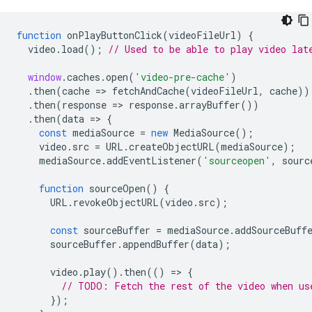
function
onPlayButtonClick
(
videoFileUrl
)
{
video
.
load
();
// Used to be able to play video lat
window
.
caches
.
open
(
'video-pre-cache'
)
.
then
(
cache
=
>
fetchAndCache
(
videoFileUrl
,
cache
))
.
then
(
response
=
>
response
.
arrayBuffer
())
.
then
(
data
=
>
{
const
mediaSource
=
new
MediaSource
();
video
.
src
=
URL
.
createObjectURL
(
mediaSource
);
mediaSource
.
addEventListener
(
'sourceopen'
,
sourc
function
sourceOpen
()
{
URL
.
revokeObjectURL
(
video
.
src
);
const
sourceBuffer
=
mediaSource
.
addSourceBuff
sourceBuffer
.
appendBuffer
(
data
);
video
.
play
().
then
(()
=
>
{
// TODO: Fetch the rest of the video when us
});