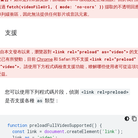
透過
擷取的不透明回
fetch(videoFileUrl, { mode: 'no-cors' })
陣列緩衝區，因此無法提供任何影片或音訊元素。
支援
自本文發布以來，瀏覽器對
的支
<link rel="preload" as="video">
況已有所變動，目前
Chrome
和 Safari 均不支援
<link rel="preload"
。請使用下方程式碼檢查支援功能，瞭解哪些使用者可從這項
"video">
受益。
您可以使用下列程式碼片段，偵測
<link rel=preload>
是否支援各種
as
類型：
function
preloadFullVideoSupported
()
{
const
link
=
document
.
createElement
(
'link'
);
link
.
as
=
'video'
;