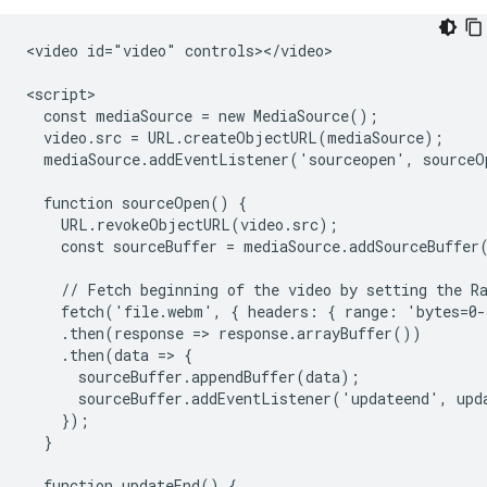
<video id="video" controls></video>

<script>

  const mediaSource = new MediaSource();

  video.src = URL.createObjectURL(mediaSource);

  mediaSource.addEventListener('sourceopen', sourceO
  function sourceOpen() {

    URL.revokeObjectURL(video.src);

    const sourceBuffer = mediaSource.addSourceBuffer
    // Fetch beginning of the video by setting the Ra
    fetch('file.webm', { headers: { range: 'bytes=0-
    .then(response => response.arrayBuffer())

    .then(data => {

      sourceBuffer.appendBuffer(data);

      sourceBuffer.addEventListener('updateend', upda
    });

  }

  function updateEnd() {
