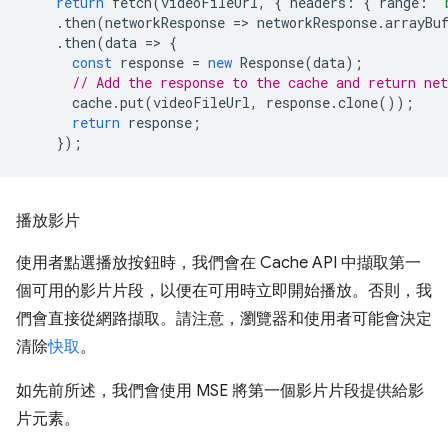
return
fetch
(
videoFileUrl
,
{
headers
:
{
range
:
'
.
then
(
networkResponse
=
>
networkResponse
.
arrayBu
.
then
(
data
=
>
{
const
response
=
new
Response
(
data
);
// Add the response to the cache and return net
cache
.
put
(
videoFileUrl
,
response
.
clone
());
return
response
;
});
播放影片
使用者點選播放按鈕時，我們會在 Cache API 中擷取第一
個可用的影片片段，以便在可用時立即開始播放。否則，我
們會直接從網路擷取。請注意，瀏覽器和使用者可能會決定
清除
快取
。
如先前所述，我們會使用 MSE 將第一個影片片段提供給影
片元素。