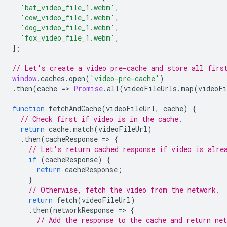
'bat_video_file_1.webm'
,
'cow_video_file_1.webm'
,
'dog_video_file_1.webm'
,
'fox_video_file_1.webm'
,
];
// Let's create a video pre-cache and store all firs
window
.
caches
.
open
(
'video-pre-cache'
)
.
then
(
cache
=
>
Promise
.
all
(
videoFileUrls
.
map
(
videoFi
function
fetchAndCache
(
videoFileUrl
,
cache
)
{
// Check first if video is in the cache.
return
cache
.
match
(
videoFileUrl
)
.
then
(
cacheResponse
=
>
{
// Let's return cached response if video is alre
if
(
cacheResponse
)
{
return
cacheResponse
;
}
// Otherwise, fetch the video from the network.
return
fetch
(
videoFileUrl
)
.
then
(
networkResponse
=
>
{
// Add the response to the cache and return net