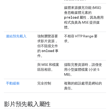
媒體來源擴充功能 (MSE)
會忽略媒體元素的
preload
屬性，因為應用
程式負責為 MSE 提供媒
體。
連結預先載入
強制瀏覽器要
不相容 HTTP Range 要
求影片資源，
求。
但不阻擋文件
onload
的
事
件。
與 MSE 和檔案
擷取完整資源時，請僅使
區段相容。
用小型媒體檔案 (小於 5
MB)。
手動緩衝
完全控制
複雜的錯誤處理是網站的
責任。
影片預先載入屬性