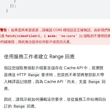
}
});
}
警告：
如果是跨來源資源，請確認 CORS 標頭設定正確無誤。由於我們
透過
擷取的不透明回
fetch(videoFileUrl, { mode: 'no-cors' })
陣列緩衝區，因此無法提供任何影片或音訊元素。
使用服務工作者建立 Range 回應
假設您擷取整個影片檔案並儲存在 Cache API 中，當瀏覽
器傳送 HTTP
Range
要求時，您當然不希望將整部影片帶
入轉譯器記憶體，因為 Cache API「尚未」
支援
Range
回
應。
因此，讓我示範如何攔截這些要求，並從服務工作站傳回自
訂的
Range
回應。