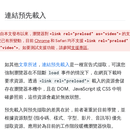
連結預先載入
自本文發布以來，瀏覽器對
的支
<link rel="preload" as="video">
況已有所變動，目前
Chrome
和 Safari 均不支援
<link rel="preload"
。如要測試支援功能，請參閱
支援專區
。
"video">
如其他
文章
所述
，
連結預先載入
是一種宣告式擷取，可讓您
強制瀏覽器在不阻斷
load
事件的情況下，在網頁下載時
要求資源。透過
<link rel="preload">
載入的資源會儲
存在瀏覽器本機中，且在 DOM、JavaScript 或 CSS 中明
確參照前，這些資源會處於無效狀態。
預先載入與預先擷取的差異在於，前者著重於目前導覽，並
根據資源類型 (指令碼、樣式、字型、影片、音訊等) 優先
擷取資源。應用於為目前的工作階段暖機瀏覽器快取。