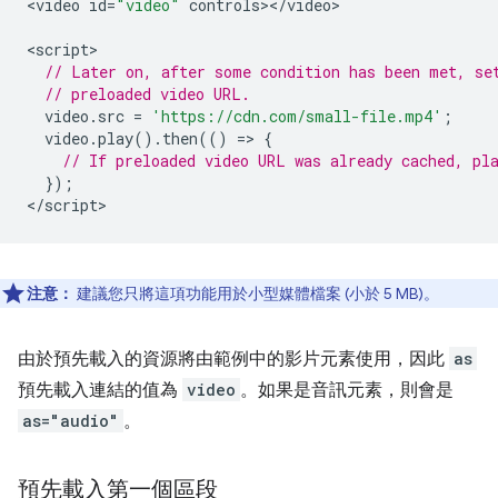
<
video
id
=
"video"
controls
><
/
video
>

<
script
// Later on, after some condition has been met, se
// preloaded video URL.
video
.
src
=
'https://cdn.com/small-file.mp4'
;
video
.
play
().
then
(()
=
>
{
// If preloaded video URL was already cached, pl
});
<
/script
注意：
建議您只將這項功能用於小型媒體檔案 (小於 5 MB)。
由於預先載入的資源將由範例中的影片元素使用，因此
as
預先載入連結的值為
video
。如果是音訊元素，則會是
as="audio"
。
預先載入第一個區段