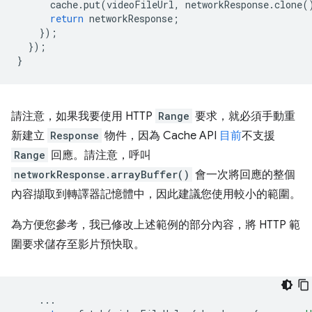
cache
.
put
(
videoFileUrl
,
networkResponse
.
clone
(
return
networkResponse
;
});
});
}
請注意，如果我要使用 HTTP
Range
要求，就必須手動重
新建立
Response
物件，因為 Cache API
目前
不支援
Range
回應。請注意，呼叫
networkResponse.arrayBuffer()
會一次將回應的整個
內容擷取到轉譯器記憶體中，因此建議您使用較小的範圍。
為方便您參考，我已修改上述範例的部分內容，將 HTTP 範
圍要求儲存至影片預快取。
...