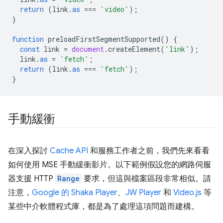
return
(
link
.
as
===
'video'
);
}
function
preloadFirstSegmentSupported
()
{
const
link
=
document
.
createElement
(
'link'
);
link
.
as
=
'fetch'
;
return
(
link
.
as
===
'fetch'
);
}
手動緩衝
在深入探討
Cache API
和服務工作者之前，我們先來看看
如何使用 MSE 手動緩衝影片。以下範例假設您的網路伺服
器支援 HTTP
Range
要求，但這與檔案區段非常相似。請
注意，
Google 的 Shaka Player
、
JW Player
和
Video.js
等
某些中介軟體程式庫，都是為了處理這項問題而建構。