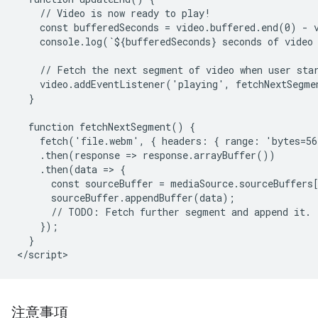
    // Video is now ready to play!

    const bufferedSeconds = video.buffered.end(0) - v
    console.log(`${bufferedSeconds} seconds of video 
    // Fetch the next segment of video when user star
    video.addEventListener('playing', fetchNextSegmen
  }

  function fetchNextSegment() {

    fetch('file.webm', { headers: { range: 'bytes=56
    .then(response => response.arrayBuffer())

    .then(data => {

      const sourceBuffer = mediaSource.sourceBuffers[
      sourceBuffer.appendBuffer(data);

      // TODO: Fetch further segment and append it.

    });

  }

注意事項