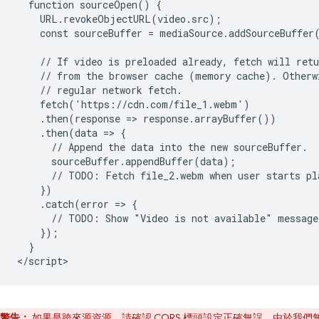
  function sourceOpen() {

    URL.revokeObjectURL(video.src);

    const sourceBuffer = mediaSource.addSourceBuffer
    // If video is preloaded already, fetch will retu
    // from the browser cache (memory cache). Otherwi
    // regular network fetch.

    fetch('https://cdn.com/file_1.webm')

    .then(response => response.arrayBuffer())

    .then(data => {

      // Append the data into the new sourceBuffer.

      sourceBuffer.appendBuffer(data);

      // TODO: Fetch file_2.webm when user starts pla
    })

    .catch(error => {

      // TODO: Show "Video is not available" message 
    });

  }

警告：
如果是跨來源資源，請確認 CORS 標頭設定正確無誤。由於我們