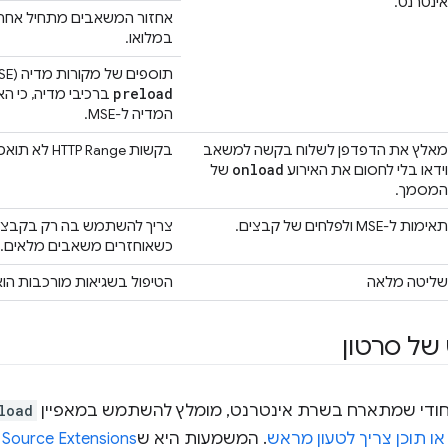
אינטרנט.
במלואו.
תוספים של מקורות מדיה (MSE) מתעלמים מהמאפיין
preload
ברכיבי מדיה, כי 
המדיה ל-MSE.
מאלץ את הדפדפן לשלוח בקשה למשאב
בקשות HTTP Range לא תואמות.
onload
וידאו בלי לחסום את האירוע
של
המסמך.
תאימות ל-MSE ולפלחים של קבצים.
כשאוחזרים משאבים מלאים.
שליטה מלאה
הטיפול בשגיאות מורכבות הו
של סרטון
ייחודי שמתארח בשרת אינטרנט, מומלץ להשתמש במאפיין
load
ו תוכן צריך לטעון מראש
. המשמעות היא ש
Media Source Extensions