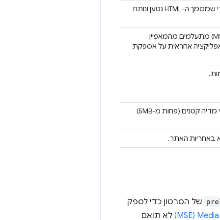
אחזור המשאבים מתחיל אחרי שמסמך ה-HTML נטען ונותח
האפליקציה אחראית על אספקת
צריך להשתמש בה רק בקבצי מדיה קטנים (פחות מ-5MB)
א באחריות האתר.
pre
של הסרטון כדי לספק
‏ (MSE)
לא תואם