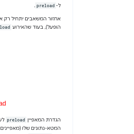
ל-
preload
.
אחזור המשאבים יתחיל רק אחרי שמסמך ה-HTML הראשוני נטען
הופעל), בעוד שהאירוע
load
הגדרת המאפיין
preload
לע
המטא-נתונים שלו (מאפיינים,