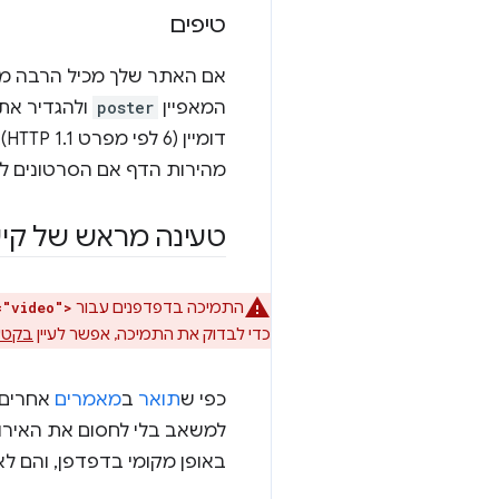
טיפים
אם האתר שלך מכיל הרבה משא
המאפיין
poster
ולהגדיר את
דו
מהירות הדף אם הסרטונים לא
טעינה מראש של קיש
התמיכה בדפדפנים עבור
="video">
כדי לבדוק את התמיכה, אפשר לעיין
בקטע
כפי ש
תואר
ב
מאמרים
אחרים
למשאב בלי לחסום את האירו
באופן מקומי בדפדפן, והם לא פעילים עד