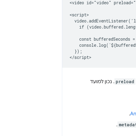
<video id="video" preload="
<script>

  video.addEventListener('l
    if (video.buffered.leng
    const bufferedSeconds =
    console.log(`${buffered
  });

preload
. נכון למועד
.
.
metada