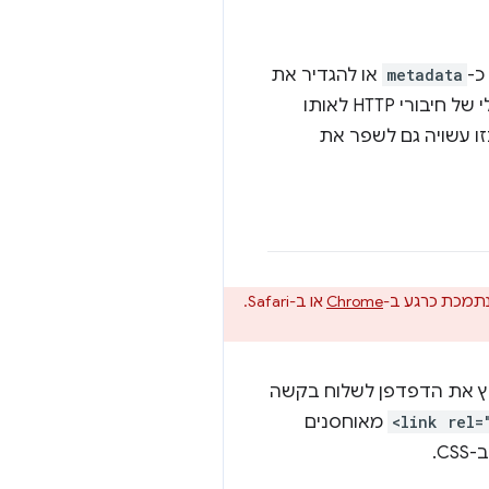
כ-
metadata
או להגדיר את
. כך תוכלו להימנע מהגעה למספר המקסימלי של חיבורי HTTP לאותו
פעולה כזו עשויה גם לשפר את
נתמכת כרגע ב-
Chrome
או ב-Safari.
ץ את הדפדפן לשלוח בקשה
<link rel=
מאוחסנים