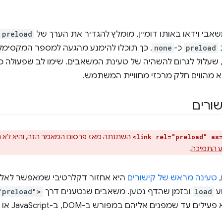
בי וידאו באותו דומיין, מומלץ להגדיר את הערך של
preload
preload
כ-
none
מיין (6 לפי מפרט HTTP 1.1), שעלול לגרום להשהיה של טעינת המשאבים. שימו לב ש
 מהווים חלק מרכזי מחוויית המשתמש.
ורים
השתנתה מאז פרסום המאמר הזה, והיא לא 
<link rel="preload" as
 התמיכה
.
,
טעינה מראש של קישורים
היא אחזור דקלרטיבי שמאפשר לאל
ע
load
ובזמן שהדף נטען. משאבים שנטענים דרך
"preload">
 שמפנים אליהם במפורש ב-DOM, ב-JavaScript או ב-CSS.