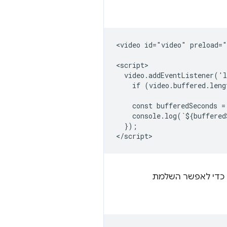
<video id="video" preload="
<script>

  video.addEventListener('l
    if (video.buffered.leng
    const bufferedSeconds =
    console.log(`${buffered
  });

ם כדי לאפשר השלמת