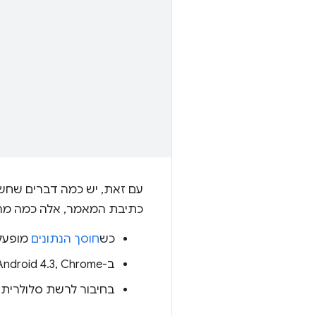
עם זאת, יש כמה דברים שחשו
כתיבת המאמר, אלה כמה מהכללים
כש
חוסך הנתונים
מופעל, Chrome מאלץ את 
ב-Android 4.3, Chrome מאלץ את הערך של
בחיבור לרשת סלולרית (2G,‏ 3G ו-4G), Chrome מאלץ את הערך 