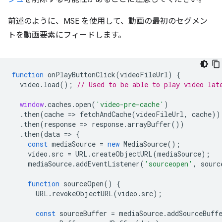
前述のように、MSE を使用して、動画の最初のセグメン
トを動画要素にフィードします。
function
onPlayButtonClick
(
videoFileUrl
)
{
video
.
load
();
// Used to be able to play video lat
window
.
caches
.
open
(
'video-pre-cache'
)
.
then
(
cache
=
>
fetchAndCache
(
videoFileUrl
,
cache
))
.
then
(
response
=
>
response
.
arrayBuffer
())
.
then
(
data
=
>
{
const
mediaSource
=
new
MediaSource
();
video
.
src
=
URL
.
createObjectURL
(
mediaSource
);
mediaSource
.
addEventListener
(
'sourceopen'
,
sourc
function
sourceOpen
()
{
URL
.
revokeObjectURL
(
video
.
src
);
const
sourceBuffer
=
mediaSource
.
addSourceBuff