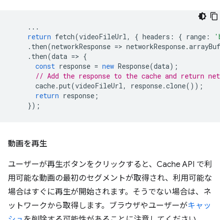
...
return
fetch
(
videoFileUrl
,
{
headers
:
{
range
:
'
.
then
(
networkResponse
=
>
networkResponse
.
arrayBu
.
then
(
data
=
>
{
const
response
=
new
Response
(
data
);
// Add the response to the cache and return net
cache
.
put
(
videoFileUrl
,
response
.
clone
());
return
response
;
});
動画を再生
ユーザーが再生ボタンをクリックすると、Cache API で利
用可能な動画の最初のセグメントが取得され、利用可能な
場合はすぐに再生が開始されます。そうでない場合は、ネ
ットワークから取得します。ブラウザやユーザーが
キャッ
シュ
を削除する可能性があることに注意してください。