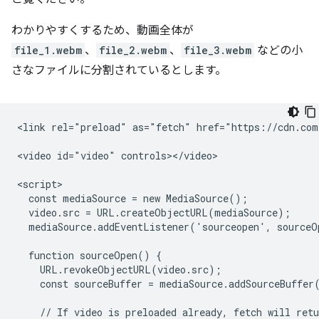
わかりやすくするため、動画全体が
file_1.webm
、
file_2.webm
、
file_3.webm
などの小
さなファイルに分割されているとします。
<link rel="preload" as="fetch" href="https://cdn.com
<video id="video" controls></video>

<script>

  const mediaSource = new MediaSource();

  video.src = URL.createObjectURL(mediaSource);

  mediaSource.addEventListener('sourceopen', sourceO
  function sourceOpen() {

    URL.revokeObjectURL(video.src);

    const sourceBuffer = mediaSource.addSourceBuffer
    // If video is preloaded already, fetch will retu