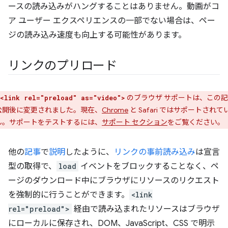
ースの読み込みがハングすることはありません。動画がコ
ア ユーザー エクスペリエンスの一部でない場合は、ペー
ジの読み込み速度も向上する可能性があります。
リンクのプリロード
のブラウザ サポートは、この
<link rel="preload" as="video">
公開後に変更されました。現在、
Chrome
と Safari ではサポートされて
ん。サポートをテストするには、
サポート セクション
をご覧ください。
他の
記事
で
説明
したように、
リンクの事前読み込み
は宣言
型の取得で、
load
イベントをブロックすることなく、ペ
ージのダウンロード中にブラウザにリソースのリクエスト
を強制的に行うことができます。
<link
rel="preload">
経由で読み込まれたリソースはブラウザ
にローカルに保存され、DOM、JavaScript、CSS で明示