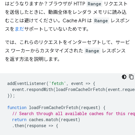
はどうなりますか？ブラウザが HTTP
Range
リクエスト
を送信したときに、動画全体をレンダラ メモリに読み込
むことは避けてください。Cache API は
Range
レスポン
スを
まだ
サポートしていないためです。
では、これらのリクエストをインターセプトして、サービ
ス ワーカーからカスタマイズされた
Range
レスポンス
を返す方法を説明します。
addEventListener
(
'fetch'
,
event
=
>
{
event
.
respondWith
(
loadFromCacheOrFetch
(
event
.
reque
});
function
loadFromCacheOrFetch
(
request
)
{
// Search through all available caches for this req
return
caches
.
match
(
request
)
.
then
(
response
=
>
{