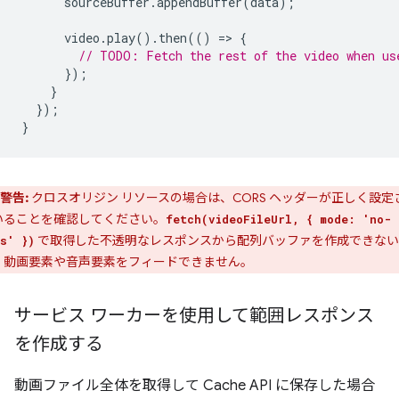
sourceBuffer
.
appendBuffer
(
data
);
video
.
play
().
then
(()
=
>
{
// TODO: Fetch the rest of the video when us
});
}
});
}
警告:
クロスオリジン リソースの場合は、CORS ヘッダーが正しく設定
いることを確認してください。
fetch(videoFileUrl, { mode: 'no-
で取得した不透明なレスポンスから配列バッファを作成できない
s' })
、動画要素や音声要素をフィードできません。
サービス ワーカーを使用して範囲レスポンス
を作成する
動画ファイル全体を取得して Cache API に保存した場合