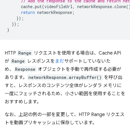
// Add the response to the cache and return net
cache
.
put
(
videoFileUrl
,
networkResponse
.
clone
(
return
networkResponse
;
});
});
}
HTTP
Range
リクエストを使用する場合は、Cache API
が
Range
レスポンスを
まだ
サポートしていないた
め、
Response
オブジェクトを手動で再作成する必要が
あります。
networkResponse.arrayBuffer()
を呼び出
すと、レスポンスのコンテンツ全体がレンダラ メモリに
一度にフェッチされるため、小さい範囲を使用することを
おすすめします。
なお、上記の例の一部を変更して、HTTP Range リクエス
トを動画プリキャッシュに保存しています。