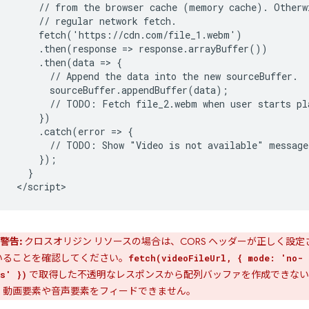
    // from the browser cache (memory cache). Otherwi
    // regular network fetch.

    fetch('https://cdn.com/file_1.webm')

    .then(response => response.arrayBuffer())

    .then(data => {

      // Append the data into the new sourceBuffer.

      sourceBuffer.appendBuffer(data);

      // TODO: Fetch file_2.webm when user starts pla
    })

    .catch(error => {

      // TODO: Show "Video is not available" message 
    });

  }

警告:
クロスオリジン リソースの場合は、CORS ヘッダーが正しく設定
いることを確認してください。
fetch(videoFileUrl, { mode: 'no-
で取得した不透明なレスポンスから配列バッファを作成できない
s' })
、動画要素や音声要素をフィードできません。