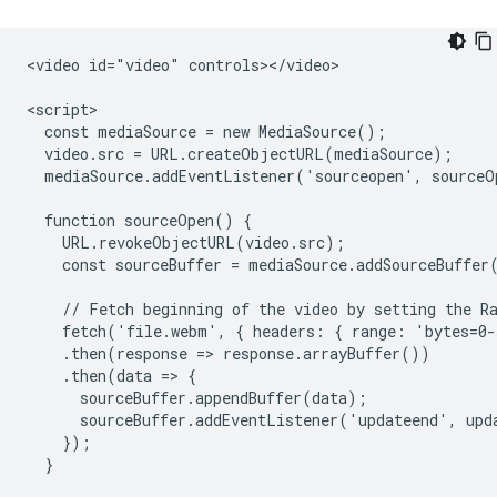
<video id="video" controls></video>

<script>

  const mediaSource = new MediaSource();

  video.src = URL.createObjectURL(mediaSource);

  mediaSource.addEventListener('sourceopen', sourceO
  function sourceOpen() {

    URL.revokeObjectURL(video.src);

    const sourceBuffer = mediaSource.addSourceBuffer
    // Fetch beginning of the video by setting the Ra
    fetch('file.webm', { headers: { range: 'bytes=0-
    .then(response => response.arrayBuffer())

    .then(data => {

      sourceBuffer.appendBuffer(data);

      sourceBuffer.addEventListener('updateend', upda
    });

  }
