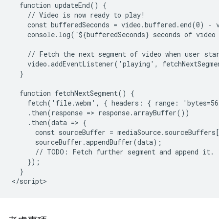
  function updateEnd() {

    // Video is now ready to play!

    const bufferedSeconds = video.buffered.end(0) - v
    console.log(`${bufferedSeconds} seconds of video 
    // Fetch the next segment of video when user star
    video.addEventListener('playing', fetchNextSegmen
  }

  function fetchNextSegment() {

    fetch('file.webm', { headers: { range: 'bytes=56
    .then(response => response.arrayBuffer())

    .then(data => {

      const sourceBuffer = mediaSource.sourceBuffers[
      sourceBuffer.appendBuffer(data);

      // TODO: Fetch further segment and append it.

    });

  }
