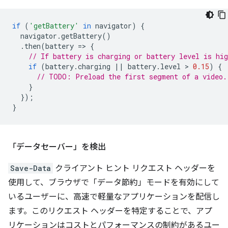
if
(
'getBattery'
in
navigator
)
{
navigator
.
getBattery
()
.
then
(
battery
=
>
{
// If battery is charging or battery level is hig
if
(
battery
.
charging
||
battery
.
level
 > 
0.15
)
{
// TODO: Preload the first segment of a video.
}
});
}
「データセーバー」を検出
Save-Data
クライアント ヒント リクエスト ヘッダーを
使用して、ブラウザで「データ節約」モードを有効にして
いるユーザーに、高速で軽量なアプリケーションを配信し
ます。このリクエスト ヘッダーを特定することで、アプ
リケーションはコストとパフォーマンスの制約があるユー