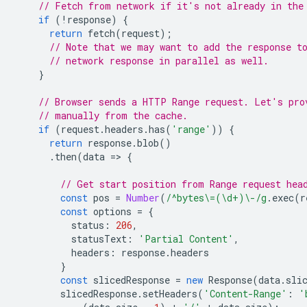
// Fetch from network if it's not already in the
if
(
!
response
)
{
return
fetch
(
request
);
// Note that we may want to add the response t
// network response in parallel as well.
}
// Browser sends a HTTP Range request. Let's pro
// manually from the cache.
if
(
request
.
headers
.
has
(
'range'
))
{
return
response
.
blob
()
.
then
(
data
=
>
{
// Get start position from Range request hea
const
pos
=
Number
(
/^bytes\=(\d+)\-/g
.
exec
(
r
const
options
=
{
status
:
206
,
statusText
:
'Partial Content'
,
headers
:
response
.
headers
}
const
slicedResponse
=
new
Response
(
data
.
sli
slicedResponse
.
setHeaders
(
'Content-Range'
:
'