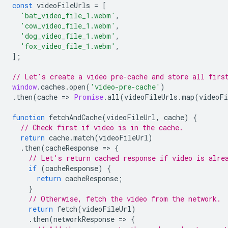
const
videoFileUrls
=
[
'bat_video_file_1.webm'
,
'cow_video_file_1.webm'
,
'dog_video_file_1.webm'
,
'fox_video_file_1.webm'
,
];
// Let's create a video pre-cache and store all firs
window
.
caches
.
open
(
'video-pre-cache'
)
.
then
(
cache
=
>
Promise
.
all
(
videoFileUrls
.
map
(
videoFi
function
fetchAndCache
(
videoFileUrl
,
cache
)
{
// Check first if video is in the cache.
return
cache
.
match
(
videoFileUrl
)
.
then
(
cacheResponse
=
>
{
// Let's return cached response if video is alre
if
(
cacheResponse
)
{
return
cacheResponse
;
}
// Otherwise, fetch the video from the network.
return
fetch
(
videoFileUrl
)
.
then
(
networkResponse
=
>
{