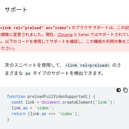
サポート
のブラウザ サポートは、この
<link rel="preload" as="video">
公開後に変更されました。現在、
Chrome
と Safari ではサポートされて
ん。以下のコードを使用してサポートを確認し、この機能の利用対象を
ください。
次のスニペットを使用して、
<link rel=preload>
のさ
まざまな
as
タイプのサポートを検出できます。
function
preloadFullVideoSupported
()
{
const
link
=
document
.
createElement
(
'link'
);
link
.
as
=
'video'
;
return
(
link
.
as
===
'video'
);
}