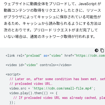
ウェブサイトに動画全体をプリロードして、JavaScript が
動画コンテンツの取得をリクエストしたときに、リソース
がブラウザによってキャッシュに保存されている可能性が
あるため、キャッシュから読み取られるようにする方法は
次のとおりです。プリロード リクエストがまだ完了して
いない場合は、通常のネットワーク取得が行われます。
<
link
rel
=
"preload"
as
=
"video"
href
=
"https://cdn.com
<
video
id
=
"video"
controls
><
/
video
>

<
script
// Later on, after some condition has been met, se
// preloaded video URL.
video
.
src
=
'https://cdn.com/small-file.mp4'
;
video
.
play
().
then
(()
=
>
{
// If preloaded video URL was already cached, pl
});