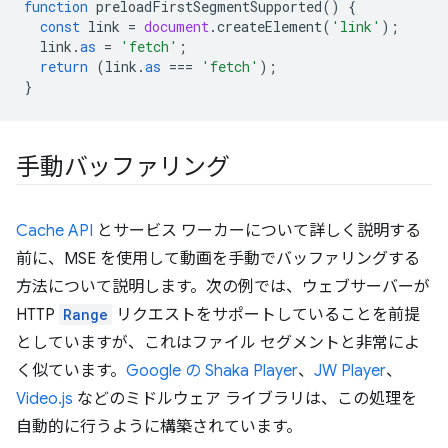
function
preloadFirstSegmentSupported
()
{
const
link
=
document
.
createElement
(
'link'
);
link
.
as
=
'fetch'
;
return
(
link
.
as
===
'fetch'
);
}
手動バッファリング
Cache API
とサービス ワーカーについて詳しく説明する
前に、MSE を使用して動画を手動でバッファリングする
方法について説明します。次の例では、ウェブサーバーが
HTTP
Range
リクエストをサポートしていることを前提
としていますが、これはファイル セグメントと非常によ
く似ています。
Google の Shaka Player
、
JW Player
、
Video.js
などのミドルウェア ライブラリは、この処理を
自動的に行うように構築されています。