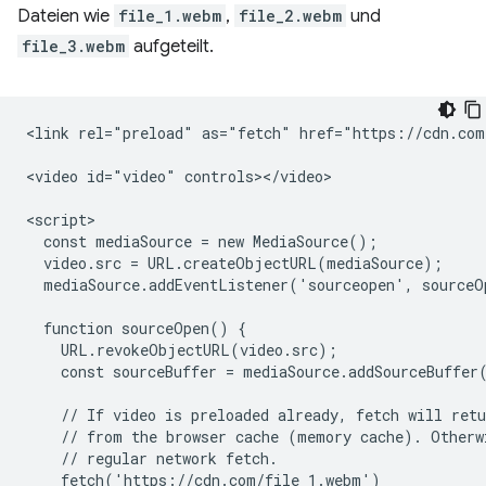
Dateien wie
file_1.webm
,
file_2.webm
und
file_3.webm
aufgeteilt.
<link rel="preload" as="fetch" href="https://cdn.com
<video id="video" controls></video>

<script>

  const mediaSource = new MediaSource();

  video.src = URL.createObjectURL(mediaSource);

  mediaSource.addEventListener('sourceopen', sourceO
  function sourceOpen() {

    URL.revokeObjectURL(video.src);

    const sourceBuffer = mediaSource.addSourceBuffer
    // If video is preloaded already, fetch will retu
    // from the browser cache (memory cache). Otherwi
    // regular network fetch.

    fetch('https://cdn.com/file_1.webm')
