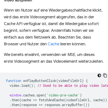
Video abspielen
Wenn ein Nutzer auf eine Wiedergabeschaltfläche klickt,
wird das erste Videosegment abgerufen, das in der
Cache API verfügbar ist, damit die Wiedergabe sofort
beginnt, sofern verfügbar. Andernfalls holen wir sie
einfach aus dem Netzwerk ab. Beachten Sie, dass
Browser und Nutzer den
Cache
leeren können.
Wie bereits erwähnt, verwenden wir MSE, um dieses
erste Videosegment an das Videoelement weiterzuleiten.
function
onPlayButtonClick
(
videoFileUrl
)
{
video
.
load
();
// Used to be able to play video lat
window
.
caches
.
open
(
'video-pre-cache'
)
.
then
(
cache
=
>
fetchAndCache
(
videoFileUrl
,
cache
))
.
then
(
response
=
>
response
.
arrayBuffer
())