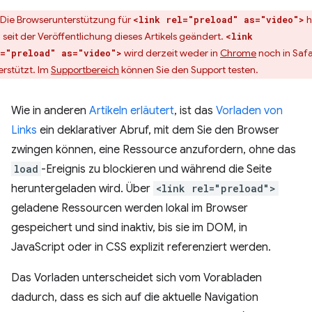
Die Browserunterstützung für
h
<link rel="preload" as="video">
h seit der Veröffentlichung dieses Artikels geändert.
<link
wird derzeit weder in
Chrome
noch in Safa
="preload" as="video">
erstützt. Im
Supportbereich
können Sie den Support testen.
Wie in anderen
Artikeln
erläutert
, ist das
Vorladen von
Links
ein deklarativer Abruf, mit dem Sie den Browser
zwingen können, eine Ressource anzufordern, ohne das
load
-Ereignis zu blockieren und während die Seite
heruntergeladen wird. Über
<link rel="preload">
geladene Ressourcen werden lokal im Browser
gespeichert und sind inaktiv, bis sie im DOM, in
JavaScript oder in CSS explizit referenziert werden.
Das Vorladen unterscheidet sich vom Vorabladen
dadurch, dass es sich auf die aktuelle Navigation