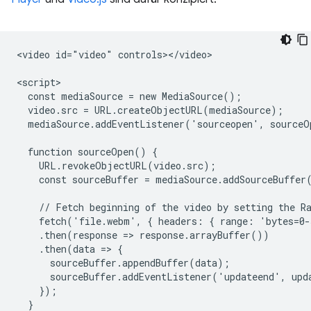
<video id="video" controls></video>

<script>

  const mediaSource = new MediaSource();

  video.src = URL.createObjectURL(mediaSource);

  mediaSource.addEventListener('sourceopen', sourceO
  function sourceOpen() {

    URL.revokeObjectURL(video.src);

    const sourceBuffer = mediaSource.addSourceBuffer
    // Fetch beginning of the video by setting the Ra
    fetch('file.webm', { headers: { range: 'bytes=0-
    .then(response => response.arrayBuffer())

    .then(data => {

      sourceBuffer.appendBuffer(data);

      sourceBuffer.addEventListener('updateend', upda
    });

  }
