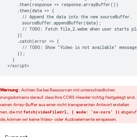
    .then(response => response.arrayBuffer())

    .then(data => {

      // Append the data into the new sourceBuffer.

      sourceBuffer.appendBuffer(data);

      // TODO: Fetch file_2.webm when user starts pla
    })

    .catch(error => {

      // TODO: Show "Video is not available" message 
    });

  }

Warnung
: Achten Sie bei Ressourcen mit unterschiedlichen
prungsdomains darauf, dass Ihre CORS-Header richtig festgelegt sind.
 keinen Array-Buffer aus einer nicht transparenten Antwort erstellen
nen, die mit
abgeruf
fetch(videoFileUrl, { mode: 'no-cors' })
de, können wir keine Video- oder Audioelemente einspeisen.