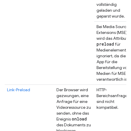
vollständig
geladen und
geparst wurde.
Bei Media Source
Extensions (MSE)
wird das Attribut
preload
für
Medienelemente
ignoriert, da die
App für die
Bereitstellung von
Medien für MSE
verantwortlich ist.
Link-Preload
Der Browser wird
HTTP-
gezwungen, eine
Bereichsanfragen
Anfrage für eine
sind nicht
Videoressource zu
kompatibel.
senden, ohne das
onload
Ereignis
des Dokuments zu
blockieren.