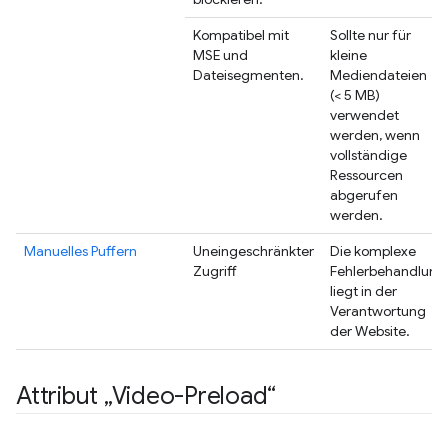
Kompatibel mit
Sollte nur für
MSE und
kleine
Dateisegmenten.
Mediendateien
(< 5 MB)
verwendet
werden, wenn
vollständige
Ressourcen
abgerufen
werden.
Manuelles Puffern
Uneingeschränkter
Die komplexe
Zugriff
Fehlerbehandlung
liegt in der
Verantwortung
der Website.
Attribut „Video-Preload“