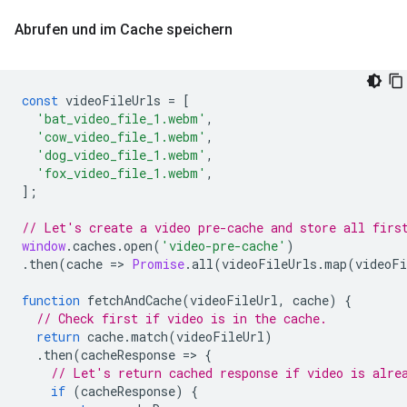
Abrufen und im Cache speichern
const
videoFileUrls
=
[
'bat_video_file_1.webm'
,
'cow_video_file_1.webm'
,
'dog_video_file_1.webm'
,
'fox_video_file_1.webm'
,
];
// Let's create a video pre-cache and store all firs
window
.
caches
.
open
(
'video-pre-cache'
)
.
then
(
cache
=
>
Promise
.
all
(
videoFileUrls
.
map
(
videoFi
function
fetchAndCache
(
videoFileUrl
,
cache
)
{
// Check first if video is in the cache.
return
cache
.
match
(
videoFileUrl
)
.
then
(
cacheResponse
=
>
{
// Let's return cached response if video is alre
if
(
cacheResponse
)
{