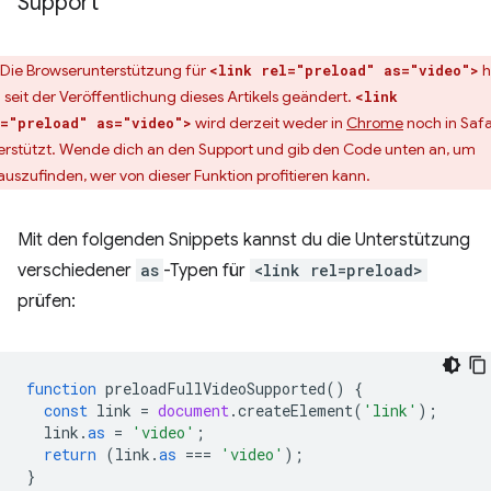
Support
Die Browserunterstützung für
h
<link rel="preload" as="video">
h seit der Veröffentlichung dieses Artikels geändert.
<link
wird derzeit weder in
Chrome
noch in Safa
="preload" as="video">
erstützt. Wende dich an den Support und gib den Code unten an, um
auszufinden, wer von dieser Funktion profitieren kann.
Mit den folgenden Snippets kannst du die Unterstützung
verschiedener
as
-Typen für
<link rel=preload>
prüfen:
function
preloadFullVideoSupported
()
{
const
link
=
document
.
createElement
(
'link'
);
link
.
as
=
'video'
;
return
(
link
.
as
===
'video'
);
}