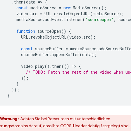
.
then
(
data
=
>
{
const
mediaSource
=
new
MediaSource
();
video
.
src
=
URL
.
createObjectURL
(
mediaSource
);
mediaSource
.
addEventListener
(
'sourceopen'
,
sourc
function
sourceOpen
()
{
URL
.
revokeObjectURL
(
video
.
src
);
const
sourceBuffer
=
mediaSource
.
addSourceBuff
sourceBuffer
.
appendBuffer
(
data
);
video
.
play
().
then
(()
=
>
{
// TODO: Fetch the rest of the video when us
});
}
});
}
Warnung
: Achten Sie bei Ressourcen mit unterschiedlichen
prungsdomains darauf, dass Ihre CORS-Header richtig festgelegt sind.