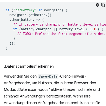
if
(
'getBattery'
in
navigator
)
{
navigator
.
getBattery
()
.
then
(
battery
=
>
{
// If battery is charging or battery level is hig
if
(
battery
.
charging
||
battery
.
level
 > 
0.15
)
{
// TODO: Preload the first segment of a video.
}
});
}
„Datensparmodus“ erkennen
Verwenden Sie den
Save-Data
-Client-Hinweis-
Anfrageheader, um Nutzern, die in ihrem Browser den
Modus „Datensparmodus“ aktiviert haben, schnelle und
schlanke Anwendungen bereitzustellen. Wenn Ihre
Anwendung diesen Anfrageheader erkennt, kann sie für