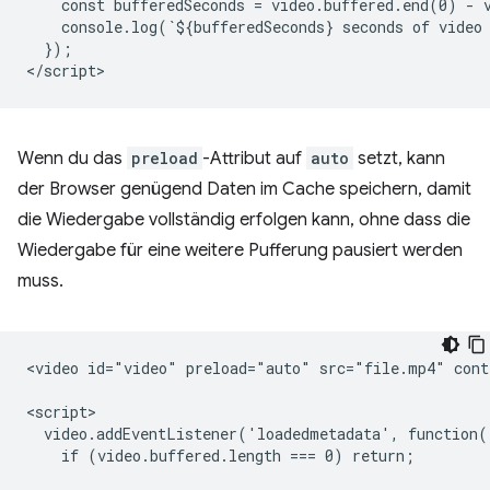
    const bufferedSeconds = video.buffered.end(0) - v
    console.log(`${bufferedSeconds} seconds of video 
  });

Wenn du das
preload
-Attribut auf
auto
setzt, kann
der Browser genügend Daten im Cache speichern, damit
die Wiedergabe vollständig erfolgen kann, ohne dass die
Wiedergabe für eine weitere Pufferung pausiert werden
muss.
<video id="video" preload="auto" src="file.mp4" contr
<script>

  video.addEventListener('loadedmetadata', function()
    if (video.buffered.length === 0) return;
