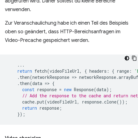
abgerufen wird. Daher solltest du kleine Bereiche
verwenden.
Zur Veranschaulichung habe ich einen Teil des Beispiels
oben so geändert, dass HTTP-Bereichsanfragen im
Video-Precache gespeichert werden.
...
return
fetch
(
videoFileUrl
,
{
headers
:
{
range
:
'
.
then
(
networkResponse
=
>
networkResponse
.
arrayBu
.
then
(
data
=
>
{
const
response
=
new
Response
(
data
);
// Add the response to the cache and return net
cache
.
put
(
videoFileUrl
,
response
.
clone
());
return
response
;
});