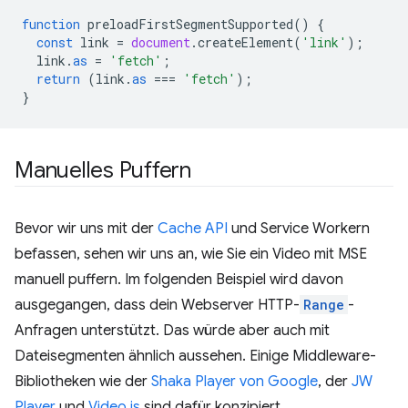
function
preloadFirstSegmentSupported
()
{
const
link
=
document
.
createElement
(
'link'
);
link
.
as
=
'fetch'
;
return
(
link
.
as
===
'fetch'
);
}
Manuelles Puffern
Bevor wir uns mit der
Cache API
und Service Workern
befassen, sehen wir uns an, wie Sie ein Video mit MSE
manuell puffern. Im folgenden Beispiel wird davon
ausgegangen, dass dein Webserver HTTP-
Range
-
Anfragen unterstützt. Das würde aber auch mit
Dateisegmenten ähnlich aussehen. Einige Middleware-
Bibliotheken wie der
Shaka Player von Google
, der
JW
Player
und
Video.js
sind dafür konzipiert.