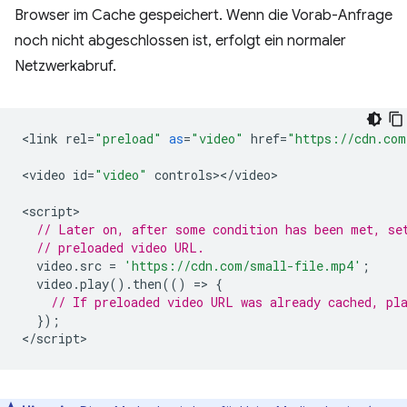
Browser im Cache gespeichert. Wenn die Vorab-Anfrage
noch nicht abgeschlossen ist, erfolgt ein normaler
Netzwerkabruf.
<
link
rel
=
"preload"
as
=
"video"
href
=
"https://cdn.com
<
video
id
=
"video"
controls
><
/
video
>

<
script
// Later on, after some condition has been met, se
// preloaded video URL.
video
.
src
=
'https://cdn.com/small-file.mp4'
;
video
.
play
().
then
(()
=
>
{
// If preloaded video URL was already cached, pl
});
<
/script