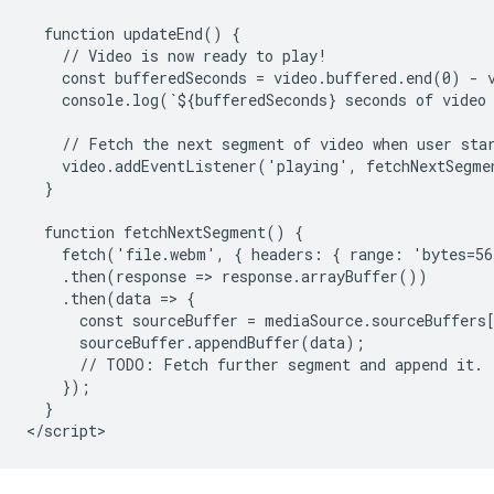
  function updateEnd() {

    // Video is now ready to play!

    const bufferedSeconds = video.buffered.end(0) - v
    console.log(`${bufferedSeconds} seconds of video 
    // Fetch the next segment of video when user star
    video.addEventListener('playing', fetchNextSegmen
  }

  function fetchNextSegment() {

    fetch('file.webm', { headers: { range: 'bytes=56
    .then(response => response.arrayBuffer())

    .then(data => {

      const sourceBuffer = mediaSource.sourceBuffers[
      sourceBuffer.appendBuffer(data);

      // TODO: Fetch further segment and append it.

    });

  }
