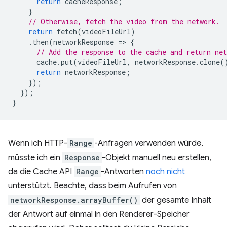
return
cacheResponse
;
}
// Otherwise, fetch the video from the network.
return
fetch
(
videoFileUrl
)
.
then
(
networkResponse
=
>
{
// Add the response to the cache and return net
cache
.
put
(
videoFileUrl
,
networkResponse
.
clone
(
return
networkResponse
;
});
});
}
Wenn ich HTTP-
Range
-Anfragen verwenden würde,
müsste ich ein
Response
-Objekt manuell neu erstellen,
da die Cache API
Range
-Antworten
noch nicht
unterstützt. Beachte, dass beim Aufrufen von
networkResponse.arrayBuffer()
der gesamte Inhalt
der Antwort auf einmal in den Renderer-Speicher