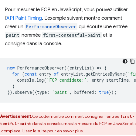
Pour mesurer le FCP en JavaScript, vous pouvez utiliser
l'
API Paint Timing
. L'exemple suivant montre comment
créer un
PerformanceObserver
qui écoute une entrée
paint
nommée
first-contentful-paint
et la
consigne dans la console.
new
PerformanceObserver
((
entryList
)
=
>
{
for
(
const
entry
of
entryList
.
getEntriesByName
(
'fi
console
.
log
(
'FCP candidate:'
,
entry
.
startTime
,
e
}
}).
observe
({
type
:
'paint'
,
buffered
:
true
});
Avertissement
:Ce code montre comment consigner l'entrée
first-
dans la console, mais la mesure du FCP en JavaScript 
tentful-paint
 complexe. Lisez la suite pour en savoir plus.