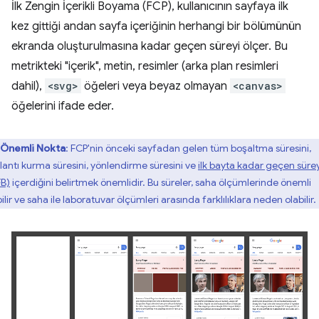
İlk Zengin İçerikli Boyama (FCP), kullanıcının sayfaya ilk
kez gittiği andan sayfa içeriğinin herhangi bir bölümünün
ekranda oluşturulmasına kadar geçen süreyi ölçer. Bu
metrikteki "içerik", metin, resimler (arka plan resimleri
dahil),
<svg>
öğeleri veya beyaz olmayan
<canvas>
öğelerini ifade eder.
Önemli Nokta
: FCP'nin önceki sayfadan gelen tüm boşaltma süresini,
lantı kurma süresini, yönlendirme süresini ve
ilk bayta kadar geçen sürey
FB)
içerdiğini belirtmek önemlidir. Bu süreler, saha ölçümlerinde önemli
ilir ve saha ile laboratuvar ölçümleri arasında farklılıklara neden olabilir.