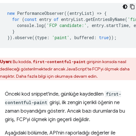
new
PerformanceObserver
((
entryList
)
=
>
{
for
(
const
entry
of
entryList
.
getEntriesByName
(
'fi
console
.
log
(
'FCP candidate:'
,
entry
.
startTime
,
e
}
}).
observe
({
type
:
'paint'
,
buffered
:
true
});
Uyarı:
Bu kodda,
girişinin konsola nasıl
first-contentful-paint
dedileceği gösterilmektedir ancak JavaScript'te FCP'yi ölçmek daha
maşıktır. Daha fazla bilgi için okumaya devam edin.
Önceki kod snippet'inde, günlüğe kaydedilen
first-
contentful-paint
girişi, ilk zengin içerikli öğenin ne
zaman boyandığını gösterir. Ancak bazı durumlarda bu
giriş, FCP'yi ölçmek için geçerli değildir.
Aşağıdaki bölümde, API'nin raporladığı değerler ile