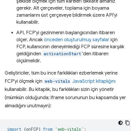
şekilde ölçmek için tüm kareleri dikkate almanız
gerekir. Alt çerçeveler, toplama için boyama
zamanlarını üst çerçeveye bildirmek üzere API'yi
kullanabilir.
API, FCP'yi gezinmenin başlangıcından itibaren
ölçer. Ancak
önceden oluşturulmuş sayfalar
için
FCP, kullanıcının deneyimlediği FCP süresine karşılık
geldiğinden
activationStart
'den itibaren
ölçülmelidir.
Geliştiriciler, tüm bu ince farklılıkları ezberlemek yerine
FCP'yi ölçmek için
web-vitals
JavaScript kitaplığını
kullanabilir. Bu kitaplık, bu farklılıkları sizin için yönetir
(mümkün olduğunda; iframe sorununun bu kapsamda yer
almadığını unutmayın):
import
{
onFCP
}
from
'web-vitals'
;