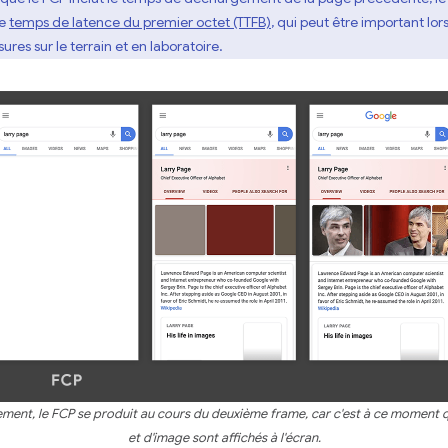
le
temps de latence du premier octet (TTFB)
, qui peut être important lors
res sur le terrain et en laboratoire.
ment, le FCP se produit au cours du deuxième frame, car c'est à ce moment q
et d'image sont affichés à l'écran.