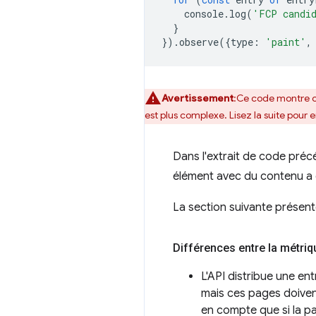
console
.
log
(
'FCP candi
}
}).
observe
({
type
:
'paint'
,
Avertissement
:Ce code montre 
est plus complexe. Lisez la suite pour e
Dans l'extrait de code préc
élément avec du contenu a é
La section suivante présente
Différences entre la métriqu
L'API distribue une en
mais ces pages doivent
en compte que si la pa