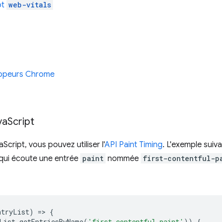
pt
web-vitals
loppeurs Chrome
va
Script
cript, vous pouvez utiliser l'
API Paint Timing
. L'exemple sui
qui écoute une entrée
paint
nommée
first-contentful-p
ntryList
)
=
>
{
List
.
getEntriesByName
(
'first-contentful-paint'
))
{