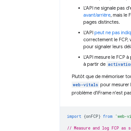
L'API ne signale pas d
avant/arrière
, mais le
pages distinctes.
L'API
peut ne pas indiq
correctement le FCP, 
pour signaler leurs dé
L'API mesure le FCP à 
à partir de
activatio
Plutôt que de mémoriser tou
web-vitals
pour mesurer l
problème d'iFrame n'est pas
import
{
onFCP
}
from
'web-v
// Measure and log FCP as s