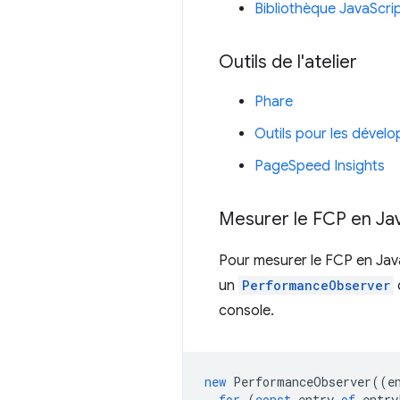
Bibliothèque JavaScri
Outils de l'atelier
Phare
Outils pour les déve
PageSpeed Insights
Mesurer le FCP en Ja
Pour mesurer le FCP en JavaS
un
PerformanceObserver
console.
new
PerformanceObserver
((
e
for
(
const
entry
of
entry