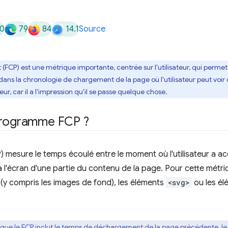
0
79
84
14.1
Source
nt (FCP) est une métrique importante, centrée sur l'utilisateur, qui perm
t dans la chronologie de chargement de la page où l'utilisateur peut voir
eur, car il a l'impression qu'il se passe quelque chose.
programme FCP ?
P) mesure le temps écoulé entre le moment où l'utilisateur a a
 à l'écran d'une partie du contenu de la page. Pour cette métri
 (y compris les images de fond), les éléments
<svg>
ou les é
er que le FCP inclut le temps de déchargement de la page précédente, l