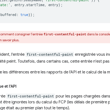
date:'
,
entry
.
startTime
,
entry
);
buffered
:
true
});
comment consigner l'entrée
dans la consol
first-contentful-paint
n savoir plus.
édent, l'entrée
first-contentful-paint
enregistrée vous in
té peint. Toutefois, dans certains cas, cette entrée n'est pas
 les différences entre les rapports de l'API et le calcul de la 
e et l'API
trée
first-contentful-paint
pour les pages chargées dans 
 être ignorées lors du calcul du FCP (les délais de première p
ge était au premier plan tout le temps).