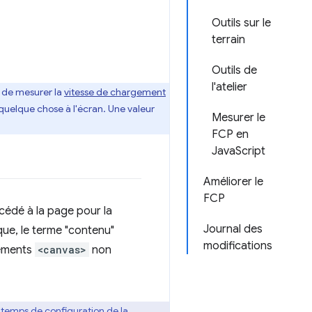
Outils sur le
terrain
Outils de
l'atelier
et de mesurer la
vitesse de chargement
 quelque chose à l'écran. Une valeur
Mesurer le
FCP en
JavaScript
Améliorer le
FCP
ccédé à la page pour la
Journal des
que, le terme "contenu"
modifications
léments
<canvas>
non
e temps de configuration de la