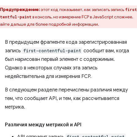
Предупреждение:
этот код показывает, как записать запись
firs
в консоль, но измерение FCP в JavaScript сложнее.
tentful-paint
айте дальше для более подробной информации.
В предыдущем фрагменте кода зарегистрированная
запись
first-contentful-paint
сообщит вам, когда
был нарисован первый элемент с содержимым.
Однако в некоторых случаях эта запись
недействительна для измерения FCP.
В следующем разделе перечислены различия между
тем, что сообщает API, и тем, как рассчитывается
метрика.
Различия между метрикой и API
first-contentful-paint