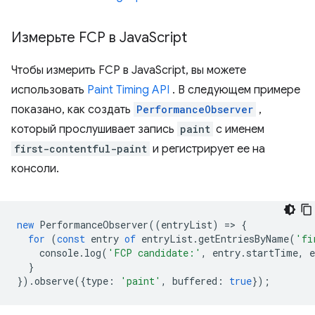
Измерьте FCP в Java
Script
Чтобы измерить FCP в JavaScript, вы можете
использовать
Paint Timing API
. В следующем примере
показано, как создать
PerformanceObserver
,
который прослушивает запись
paint
с именем
first-contentful-paint
и регистрирует ее на
консоли.
new
PerformanceObserver
((
entryList
)
=
>
{
for
(
const
entry
of
entryList
.
getEntriesByName
(
'fi
console
.
log
(
'FCP candidate:'
,
entry
.
startTime
,
e
}
}).
observe
({
type
:
'paint'
,
buffered
:
true
});