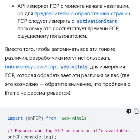
API измеряет FCP с момента начала навигации,
но для
предварительно обработанных страниц
FCP следует измерять с
activationStart
поскольку это соответствует времени FCP,
ощущаемому пользователем.
Вместо того, чтобы запоминать все эти тонкие
различия, разработчики могут использовать
библиотеку JavaScript
web-vitals
для измерения
FCP, которая обрабатывает эти различия за вас (где
это возможно — обратите внимание, что проблема с
iframe не рассматривается):
import
{
onFCP
}
from
'web-vitals'
;
// Measure and log FCP as soon as it's available.
onFCP
(
console
.
log
);