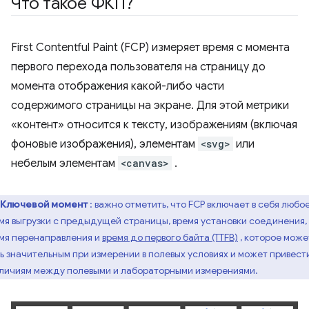
Что такое ФКП?
First Contentful Paint (FCP) измеряет время с момента
первого перехода пользователя на страницу до
момента отображения какой-либо части
содержимого страницы на экране. Для этой метрики
«контент» относится к тексту, изображениям (включая
фоновые изображения), элементам
<svg>
или
небелым элементам
<canvas>
.
Ключевой момент
: важно отметить, что FCP включает в себя любо
мя выгрузки с предыдущей страницы, время установки соединения,
мя перенаправления и
время до первого байта (TTFB)
, которое може
ь значительным при измерении в полевых условиях и может привести
личиям между полевыми и лабораторными измерениями.