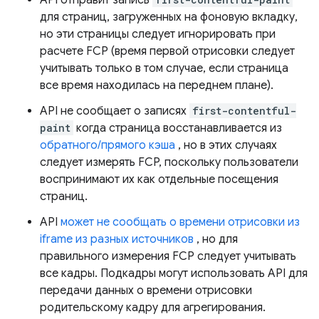
API отправит запись
для страниц, загруженных на фоновую вкладку,
но эти страницы следует игнорировать при
расчете FCP (время первой отрисовки следует
учитывать только в том случае, если страница
все время находилась на переднем плане).
API не сообщает о записях
first-contentful-
paint
когда страница восстанавливается из
обратного/прямого кэша
, но в этих случаях
следует измерять FCP, поскольку пользователи
воспринимают их как отдельные посещения
страниц.
API
может не сообщать о времени отрисовки из
iframe из разных источников
, но для
правильного измерения FCP следует учитывать
все кадры. Подкадры могут использовать API для
передачи данных о времени отрисовки
родительскому кадру для агрегирования.