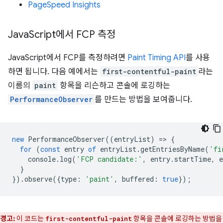
PageSpeed Insights
Java
Script에서 FCP 측정
JavaScript에서 FCP를 측정하려면
Paint Timing API
를 사용
하면 됩니다. 다음 예에서는
first-contentful-paint
라는
이름의
paint
항목을 리슨하고 콘솔에 로깅하는
PerformanceObserver
를 만드는 방법을 보여줍니다.
new
PerformanceObserver
((
entryList
)
=
>
{
for
(
const
entry
of
entryList
.
getEntriesByName
(
'fi
console
.
log
(
'FCP candidate:'
,
entry
.
startTime
,
e
}
}).
observe
({
type
:
'paint'
,
buffered
:
true
});
경고:
이 코드는
항목을 콘솔에 로깅하는 방법을
first-contentful-paint