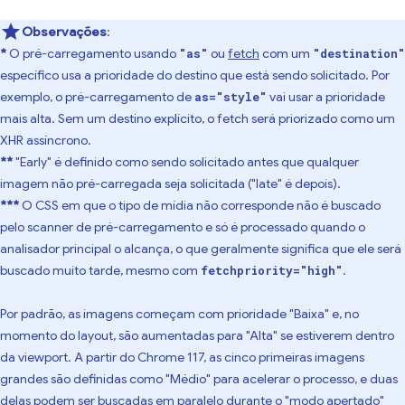
Observações
:
*
O pré-carregamento usando
ou
fetch
com um
"as"
"destination"
específico usa a prioridade do destino que está sendo solicitado. Por
exemplo, o pré-carregamento de
vai usar a prioridade
as="style"
mais alta. Sem um destino explícito, o fetch será priorizado como um
XHR assíncrono.
**
"Early" é definido como sendo solicitado antes que qualquer
imagem não pré-carregada seja solicitada ("late" é depois).
***
O CSS em que o tipo de mídia não corresponde não é buscado
pelo scanner de pré-carregamento e só é processado quando o
analisador principal o alcança, o que geralmente significa que ele será
buscado muito tarde, mesmo com
.
fetchpriority="high"
Por padrão, as imagens começam com prioridade "Baixa" e, no
momento do layout, são aumentadas para "Alta" se estiverem dentro
da viewport. A partir do Chrome 117, as cinco primeiras imagens
grandes são definidas como "Médio" para acelerar o processo, e duas
delas podem ser buscadas em paralelo durante o "modo apertado"