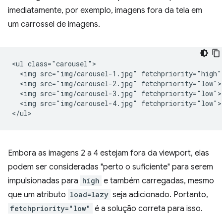
imediatamente, por exemplo, imagens fora da tela em
um carrossel de imagens.
<ul class="carousel">

  <img src="img/carousel-1.jpg" fetchpriority="high">
  <img src="img/carousel-2.jpg" fetchpriority="low">

  <img src="img/carousel-3.jpg" fetchpriority="low">

  <img src="img/carousel-4.jpg" fetchpriority="low">

Embora as imagens 2 a 4 estejam fora da viewport, elas
podem ser consideradas "perto o suficiente" para serem
impulsionadas para
high
e também carregadas, mesmo
que um atributo
load=lazy
seja adicionado. Portanto,
fetchpriority="low"
é a solução correta para isso.