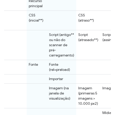
Recurso
principal
CSS
CSS
(inicial**)
(atraso**)
Script (antigo**
Script
Script
ou não do
(atrasado**)
(assínc
scanner de
pré-
carregamento)
Fonte
Fonte
(rel=preload)
Importar
Imagem (na
Imagem
Image
janela de
(primeiras 5
visualização)
imagens >
10.000 px2)
Mídia