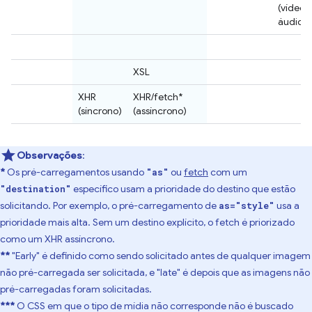
(vídeo/
áudio)
XSL
XHR
XHR/fetch*
(síncrono)
(assíncrono)
Observações
:
*
Os pré-carregamentos usando
ou
fetch
com um
"as"
específico usam a prioridade do destino que estão
"destination"
solicitando. Por exemplo, o pré-carregamento de
usa a
as="style"
prioridade mais alta. Sem um destino explícito, o fetch é priorizado
como um XHR assíncrono.
**
"Early" é definido como sendo solicitado antes de qualquer imagem
não pré-carregada ser solicitada, e "late" é depois que as imagens não
pré-carregadas foram solicitadas.
***
O CSS em que o tipo de mídia não corresponde não é buscado