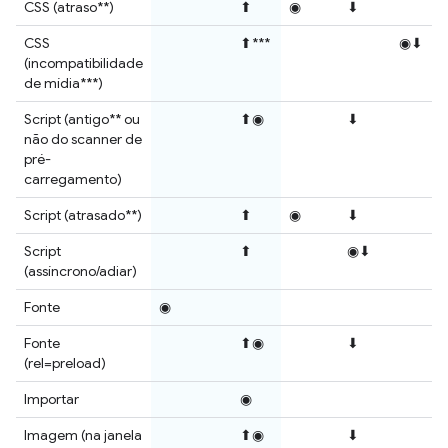
CSS (atraso**)
⬆
◉
⬇
CSS
⬆***
◉⬇
(incompatibilidade
de mídia***)
Script (antigo** ou
⬆◉
⬇
não do scanner de
pré-
carregamento)
Script (atrasado**)
⬆
◉
⬇
Script
⬆
◉⬇
(assíncrono/adiar)
Fonte
◉
Fonte
⬆◉
⬇
(rel=preload)
Importar
◉
Imagem (na janela
⬆◉
⬇