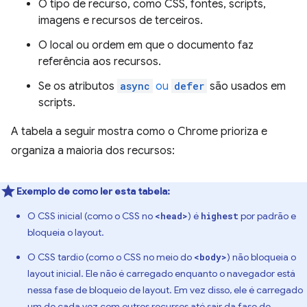
O tipo de recurso, como CSS, fontes, scripts,
imagens e recursos de terceiros.
O local ou ordem em que o documento faz
referência aos recursos.
Se os atributos
async
ou
defer
são usados em
scripts.
A tabela a seguir mostra como o Chrome prioriza e
organiza a maioria dos recursos:
Exemplo de como ler esta tabela:
O CSS inicial (como o CSS no
) é
por padrão e
<head>
highest
bloqueia o layout.
O CSS tardio (como o CSS no meio do
) não bloqueia o
<body>
layout inicial. Ele não é carregado enquanto o navegador está
nessa fase de bloqueio de layout. Em vez disso, ele é carregado
um de cada vez com outros recursos até sair da fase de