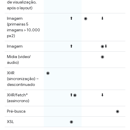
de visualização,
após o layout)
Imagem
⬆
◉
⬇
(primeiras 5
imagens > 10.000
px2)
Imagem
⬆
◉⬇
Mídia (vídeo/
◉
áudio)
XHR
◉
(sincronização) –
descontinuado
XHR/fetch*
⬆◉
⬇
(assíncrono)
Pré-busca
◉
XSL
◉