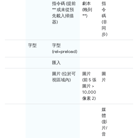
指令碼 (提前
劇本
指
** 或未從預
(晚到
令
先載入掃描
**)
碼
器)
(非
同
步)
字型
字型
(rel=preload)
匯入
圖片 (位於可
圖片
圖
視區域內)
(前 5 張
片
圖片 >
10,000
像素 2)
媒
體
(影
片/
音