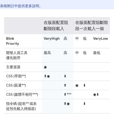
表格附註中提供更多說明。
在版面配置阻
在版面配置阻斷階
斷階段載入
段一次載入一個
Blink
VeryHigh
高
中
低
VeryLow
Priority
開發人員工具
最高
高
中
低
最低
優先順序
主要資源
◉
CSS (早期**)
⬆◉
⬇
CSS (延遲**)
⬆
◉
⬇
CSS (媒體不相符***)
⬆***
◉⬇
指令碼 (提前** 或未
⬆◉
⬇
從預先載入掃描器)