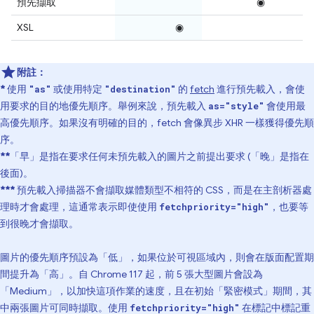
預先擷取
◉
XSL
◉
附註：
*
使用
或使用特定
的
fetch
進行預先載入，會使
"as"
"destination"
用要求的目的地優先順序。舉例來說，預先載入
會使用最
as="style"
高優先順序。如果沒有明確的目的，fetch 會像異步 XHR 一樣獲得優先順
序。
**
「早」是指在要求任何未預先載入的圖片之前提出要求 (「晚」是指在
後面)。
***
預先載入掃描器不會擷取媒體類型不相符的 CSS，而是在主剖析器處
理時才會處理，這通常表示即使使用
，也要等
fetchpriority="high"
到很晚才會擷取。
圖片的優先順序預設為「低」，如果位於可視區域內，則會在版面配置期
間提升為「高」。自 Chrome 117 起，前 5 張大型圖片會設為
「Medium」，以加快這項作業的速度，且在初始「緊密模式」期間，其
中兩張圖片可同時擷取。使用
在標記中標記重
fetchpriority="high"