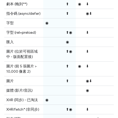
劇本 (晚到**)
⬆
◉
⬇
指令碼 (async/defer)
⬆
◉⬇
字型
◉
字型 (rel=preload)
⬆◉
⬇
匯入
◉
圖片 (位於可視區域
⬆◉
⬇
中 - 版面配置後)
圖片 (前 5 張圖片 >
⬆
◉
⬇
10,000 像素 2)
圖片
⬆
◉⬇
媒體 (影片/音訊)
◉
XHR (同步) - 已淘汰
◉
XHR/fetch* (非同步)
⬆◉
⬇