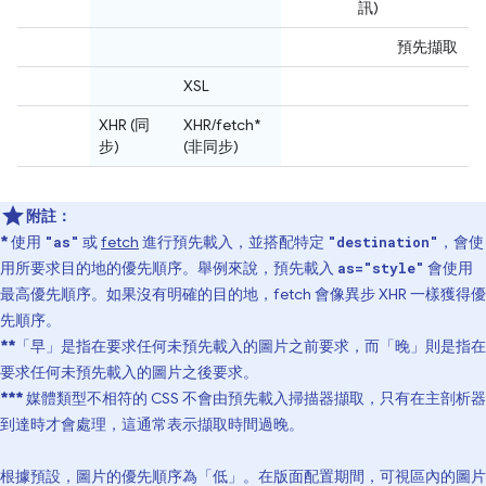
訊)
預先擷取
XSL
XHR (同
XHR/fetch*
步)
(非同步)
附註：
*
使用
或
fetch
進行預先載入，並搭配特定
，會使
"as"
"destination"
用所要求目的地的優先順序。舉例來說，預先載入
會使用
as="style"
最高優先順序。如果沒有明確的目的地，fetch 會像異步 XHR 一樣獲得優
先順序。
**
「早」是指在要求任何未預先載入的圖片之前要求，而「晚」則是指在
要求任何未預先載入的圖片之後要求。
***
媒體類型不相符的 CSS 不會由預先載入掃描器擷取，只有在主剖析器
到達時才會處理，這通常表示擷取時間過晚。
根據預設，圖片的優先順序為「低」。在版面配置期間，可視區內的圖片