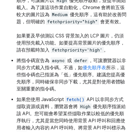
順序，可讓圖片以
High
優先順序啟動，並提早開始
載入。為了讓這項作業自動化，Chrome 會將前五張
較大的圖片設為
Medium
優先順序，這有助於改善問
題，但明確的
fetchpriority="high"
會更有效。
如果要及早偵測以 CSS 背景加入的 LCP 圖片，仍須
使用預先載入功能。如要提高背景圖片的優先順序，
請在預載時加入
fetchpriority='high'
。
將指令碼宣告為
async
或
defer
，可讓瀏覽器以非
同步方式載入指令碼。不過，如
優先順序表
所示，這
些指令碼也已指派為「低」優先順序。建議您提高優
先順序，同時確保非同步下載，尤其是對使用者體驗
至關重要的指令碼。
如果您使用 JavaScript
fetch()
API 以非同步方式
擷取資源或資料，瀏覽器會將
High
優先順序指派給
該 API。您可能會希望某些擷取作業以較低的優先順
序執行，尤其是當您同時使用背景 API 呼叫和回應使
用者輸入內容的 API 呼叫時。將背景 API 呼叫標示為