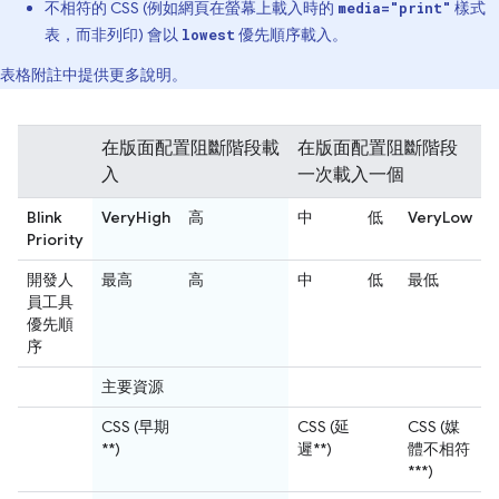
不相符的 CSS (例如網頁在螢幕上載入時的
樣式
media="print"
表，而非列印) 會以
優先順序載入。
lowest
表格附註中提供更多說明。
在版面配置阻斷階段載
在版面配置阻斷階段
入
一次載入一個
Blink
VeryHigh
高
中
低
VeryLow
Priority
開發人
最高
高
中
低
最低
員工具
優先順
序
主要資源
CSS (早期
CSS (延
CSS (媒
**)
遲**)
體不相符
***)