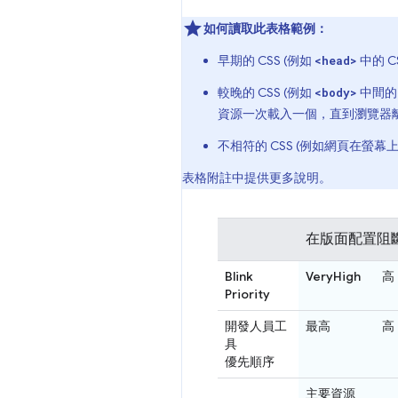
如何讀取此表格範例：
早期的 CSS (例如
中的 C
<head>
較晚的 CSS (例如
中間的
<body>
資源一次載入一個，直到瀏覽器
不相符的 CSS (例如網頁在螢
表格附註中提供更多說明。
在版面配置阻
Blink
VeryHigh
高
Priority
開發人員工
最高
高
具
優先順序
主要資源