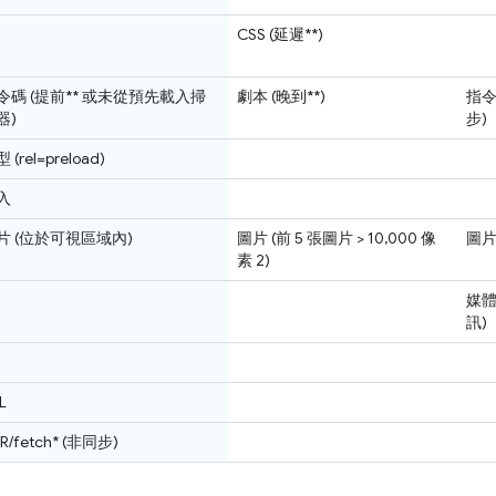
CSS (延遲**)
令碼 (提前** 或未從預先載入掃
劇本 (晚到**)
指令
器)
步)
 (rel=preload)
入
片 (位於可視區域內)
圖片 (前 5 張圖片 > 10,000 像
圖
素 2)
媒體
訊)
L
R/fetch* (非同步)