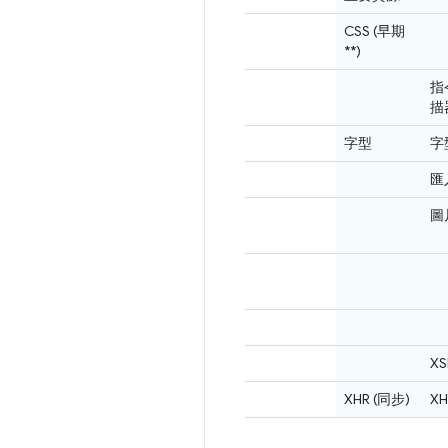
CSS (早期
**)
指
描
字型
字型
匯
圖
XS
XHR (同步)
XH