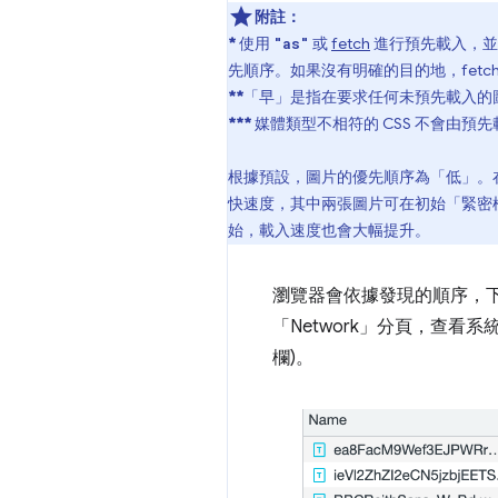
附註：
*
使用
或
fetch
進行預先載入，
"as"
先順序。如果沒有明確的目的地，fetch
**
「早」是指在要求任何未預先載入的
***
媒體類型不相符的 CSS 不會由
根據預設，圖片的優先順序為「低」。在版
快速度，其中兩張圖片可在初始「緊密
始，載入速度也會大幅提升。
瀏覽器會依據發現的順序，下
「Network」
分頁，查看系統
欄)。