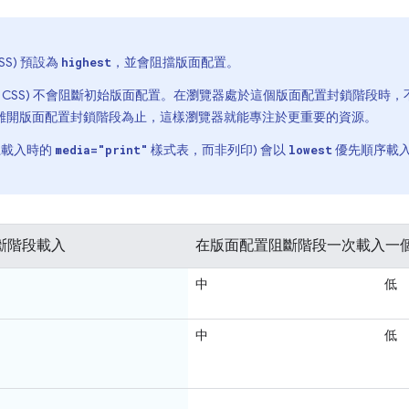
SS) 預設為
，並會阻擋版面配置。
highest
 CSS) 不會阻斷初始版面配置。在瀏覽器處於這個版面配置封鎖階段時
離開版面配置封鎖階段為止，這樣瀏覽器就能專注於更重要的資源。
幕上載入時的
樣式表，而非列印) 會以
優先順序載
media="print"
lowest
斷階段載入
在版面配置阻斷階段一次載入一
中
低
中
低