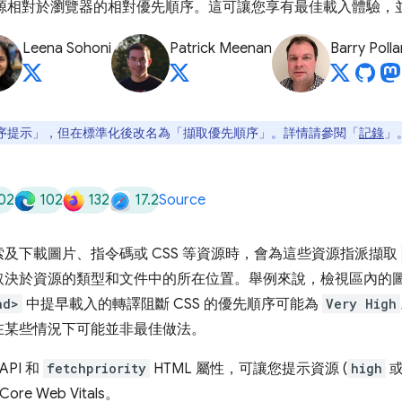
I 會指出資源相對於瀏覽器的相對優先順序。這可讓您享有最佳載入體驗，並改善 
Leena Sohoni
Patrick Meenan
Barry Polla
序提示」，但在標準化後改名為「擷取優先順序」。詳情請參閱「
記錄
」
02
102
132
17.2
Source
及下載圖片、指令碼或 CSS 等資源時，會為這些資源指派擷取
取決於資源的類型和文件中的所在位置。舉例來說，檢視區內的
ad>
中提早載入的轉譯阻斷 CSS 的優先順序可能為
Very High
在某些情況下可能並非最佳做法。
 API 和
fetchpriority
HTML 屬性，可讓您提示資源 (
high
Core Web Vitals。