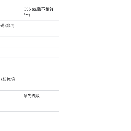
CSS (媒體不相符
***)
碼 (非同
片
 (影片/音
預先擷取