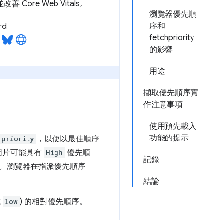
Core Web Vitals。
瀏覽器優先順
序和
rd
fetchpriority
的影響
用途
。
擷取優先順序實
作注意事項
使用預先載入
功能的提示
priority
，以便以最佳順序
圖片可能具有
High
優先順
記錄
。瀏覽器在指派優先順序
結論
或
low
) 的相對優先順序。