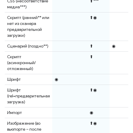
CSS (несоответствие
⬆***
медиа***)
Скрипт (ранний** или
⬆◉
нет из сканера
предварительной
загрузки)
Сценарий (поздно**)
⬆
◉
Скрипт
⬆
(асинхронный/
отложенный)
Шрифт
◉
Шрифт
⬆◉
(rel=предварительная
загрузка)
Импорт
◉
Изображение (во
⬆◉
вьюпорте – после