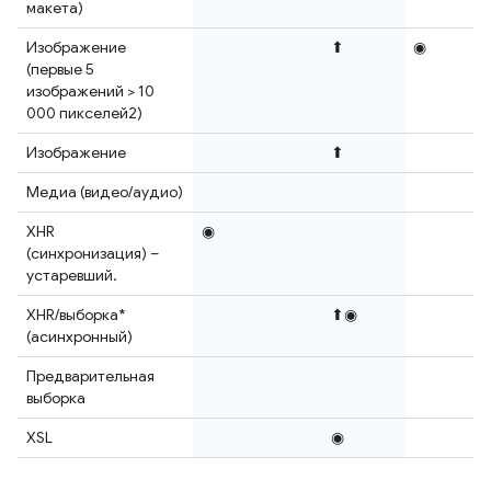
макета)
Изображение
⬆
◉
(первые 5
изображений > 10
000 пикселей2)
Изображение
⬆
Медиа (видео/аудио)
XHR
◉
(синхронизация) –
устаревший.
XHR/выборка*
⬆◉
(асинхронный)
Предварительная
выборка
XSL
◉