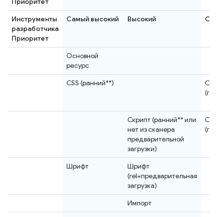
Приоритет
Инструменты
Самый высокий
Высокий
Се
разработчика
Приоритет
Основной
ресурс
CSS (ранний**)
CS
(по
Скрипт (ранний** или
Сц
нет из сканера
(по
предварительной
загрузки)
Шрифт
Шрифт
(rel=предварительная
загрузка)
Импорт