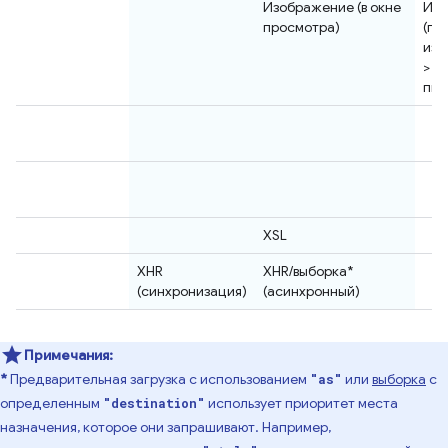
Изображение (в окне
Изо
просмотра)
(пе
изо
> 1
пик
XSL
XHR
XHR/выборка*
(синхронизация)
(асинхронный)
Примечания:
*
Предварительная загрузка с использованием
или
выборка
с
"as"
определенным
использует приоритет места
"destination"
назначения, которое они запрашивают. Например,