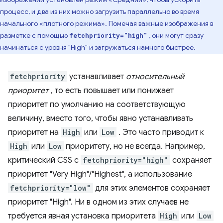
процесс, и два из них можно загрузить параллельно во время
начального «плотного режима». Помечая важные изображения в
разметке с помощью
, они могут сразу
fetchpriority="high"
начинаться с уровня "High" и загружаться намного быстрее.
fetchpriority
устанавливает
относительный
приоритет
, то есть повышает или понижает
приоритет по умолчанию на соответствующую
величину, вместо того, чтобы явно устанавливать
приоритет на
High
или
Low
. Это часто приводит к
High
или
Low
приоритету, но не всегда. Например,
критический CSS с
fetchpriority="high"
сохраняет
приоритет "Very High"/"Highest", а использование
fetchpriority="low"
для этих элементов сохраняет
приоритет "High". Ни в одном из этих случаев не
требуется явная установка приоритета
High
или
Low