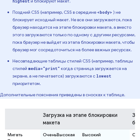
и блокируют макет.
highest
Поздний CSS (например, CSS в середине
) не
<body>
блокирует исходный макет. Не все они загружаются, пока
браузер находится на этапе блокировки макета, а вместо
этого загружаются только по одному с другими ресурсами,
пока браузер не выйдет из этапа блокировки макета, чтобы
браузер мог сосредоточиться на более важных ресурсах.
Несовпадающие таблицы стилей CSS (например, таблицы
стилей
когда страница загружается на
media="print"
экране, а не печатается) загружаются с
lowest
приоритетом.
Дополнительные пояснения приведены в сносках к таблице.
Загрузка на этапе блокировки
За
макета
бл
Мигать
ОченьВысокая
Высокий
Се