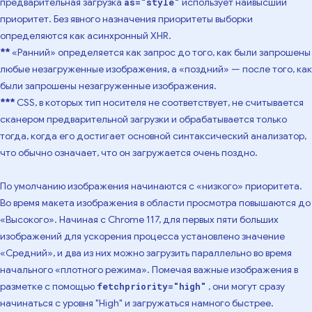
предварительная загрузка
использует наивысший
as="style"
приоритет. Без явного назначения приоритеты выборки
определяются как асинхронный XHR.
**
«Ранний» определяется как запрос до того, как были запрошены
любые незагруженные изображения, а «поздний» — после того, как
были запрошены незагруженные изображения.
***
CSS, в которых тип носителя не соответствует, не считывается
сканером предварительной загрузки и обрабатывается только
тогда, когда его достигает основной синтаксический анализатор,
что обычно означает, что он загружается очень поздно.
По умолчанию изображения начинаются с «низкого» приоритета.
Во время макета изображения в области просмотра повышаются до
«Высокого». Начиная с Chrome 117, для первых пяти больших
изображений для ускорения процесса установлено значение
«Средний», и два из них можно загрузить параллельно во время
начального «плотного режима». Помечая важные изображения в
разметке с помощью
, они могут сразу
fetchpriority="high"
начинаться с уровня "High" и загружаться намного быстрее.