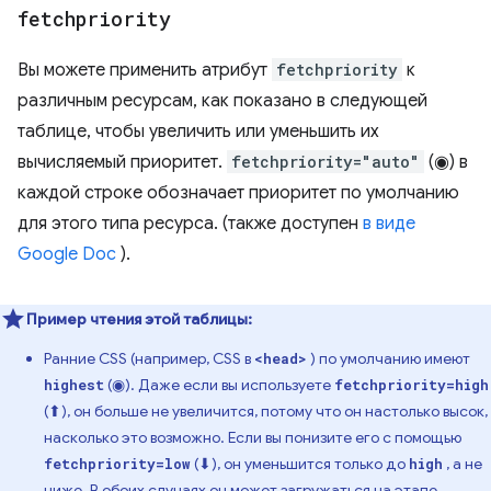
fetchpriority
Вы можете применить атрибут
fetchpriority
к
различным ресурсам, как показано в следующей
таблице, чтобы увеличить или уменьшить их
вычисляемый приоритет.
fetchpriority="auto"
(◉) в
каждой строке обозначает приоритет по умолчанию
для этого типа ресурса. (также доступен
в виде
Google Doc
).
Пример чтения этой таблицы:
Ранние CSS (например, CSS в
) по умолчанию имеют
<head>
(◉). Даже если вы используете
highest
fetchpriority=high
(⬆), он больше не увеличится, потому что он настолько высок,
насколько это возможно. Если вы понизите его с помощью
(⬇), он уменьшится только до
, а не
fetchpriority=low
high
ниже. В обоих случаях он может загружаться на этапе