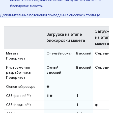
блокировки макета.
Дополнительные пояснения приведены в сносках к таблице.
Загружа
Загрузка на этапе
на этапе
блокировки макета
макета.
Мигать
ОченьВысокая
Высокий
Середин
Приоритет
Инструменты
Самый
Высокий
Середин
разработчика
высокий
Приоритет
Основной ресурс
◉
CSS (ранний**)
⬆◉
⬇
CSS (поздно**)
⬆
◉