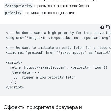
fetchpriority
в разметке, а также свойства
priority
, эквивалентного сценарию.
<!-- We don't want a high priority for this above-the
<img src="/images/in_viewport_but_not_important.svg"
<!-- We want to initiate an early fetch for a resourc
<link rel="preload" href="/js/script.js" as="script"
<script>

  fetch('https://example.com/', {priority: 'low'})

  .then(data => {

    // Trigger a low priority fetch

  });

Эффекты приоритета браузера и