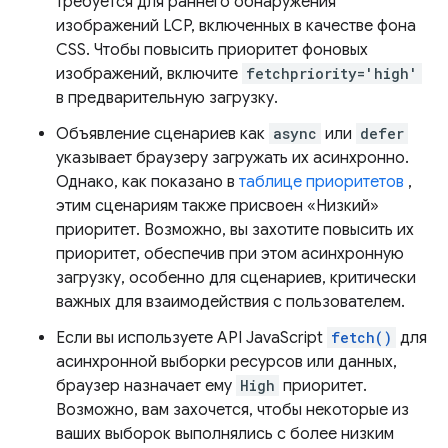
требуется для раннего обнаружения
изображений LCP, включенных в качестве фона
CSS. Чтобы повысить приоритет фоновых
изображений, включите
fetchpriority='high'
в предварительную загрузку.
Объявление сценариев как
async
или
defer
указывает браузеру загружать их асинхронно.
Однако, как показано в
таблице приоритетов
,
этим сценариям также присвоен «Низкий»
приоритет. Возможно, вы захотите повысить их
приоритет, обеспечив при этом асинхронную
загрузку, особенно для сценариев, критически
важных для взаимодействия с пользователем.
Если вы используете API JavaScript
fetch()
для
асинхронной выборки ресурсов или данных,
браузер назначает ему
High
приоритет.
Возможно, вам захочется, чтобы некоторые из
ваших выборок выполнялись с более низким