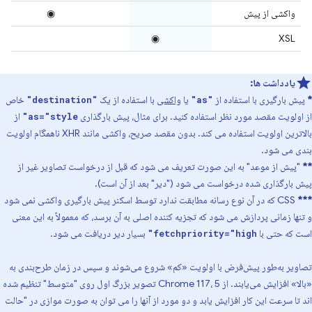
واکشی از پیش
◉
◉
XSL
یادداشت ها:
*
پیش بارگیری با استفاده از
یا
واکشی
با استفاده از یک
خاص
"destination"
"as"
از اولویت مقصد مورد نظر استفاده کنید. برای مثال، پیش بارگذاری
از
as="style"
بالاترین اولویت استفاده می کند. بدون مقصد صریح، واکشی مانند XHR ناهمگام اولویت
بندی می شود.
**
"پیش از موعد" به این صورت تعریف می شود که قبل از درخواست تصاویر غیر از
پیش بارگذاری شده درخواست می شود ("دیر" بعد از آن است).
***
CSS که در آن نوع رسانه مطابقت ندارد توسط اسکنر پیش بارگیری واکشی نمی شود
و تنها زمانی پردازش می شود که تجزیه کننده اصلی به آن برسد، که معمولاً به این معنی
است که حتی با
بسیار دیر دریافت می شود.
fetchpriority="high"
تصاویر به‌طور پیش‌فرض با اولویت «کم» شروع می‌شوند و سپس در زمان طرح‌بندی به
«بالا» افزایش می‌یابند. از Chrome 117، 5 تصویر بزرگ اول روی "متوسط" تنظیم شده
اند تا سرعت این کار افزایش یابد و دو مورد از آنها را می توان به صورت موازی در "حالت