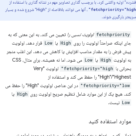
فشرده" اولیه واکشی کرد. با برچسب گذاری تصاویر مهم در نشانه گذاری با استفاده از
، آنها می توانند بلافاصله از "High" شروع شده و بسیار
fetchpriority="high"
سریعتر بارگیری شوند.
fetchpriority
اولویت نسبی را
تعیین می کند، به این معنی که به
جای اینکه صراحتاً اولویت را روی
High
یا
Low
قرار دهد، اولویت
پیش فرض را به مقدار مناسب افزایش یا کاهش می دهد. این اغلب منجر
به اولویت
High
یا
Low
می شود، اما نه همیشه. برای مثال، CSS
بحرانی با
fetchpriority="high"
اولویت "Very
High"/"Highest" را حفظ می کند و استفاده از
fetchpriority="low"
در این عناصر، اولویت "High" را حفظ می
کند. هیچ یک از این موارد شامل تنظیم صریح اولویت روی
High
یا
Low
نیست.
موارد استفاده کنید
زمانی که می خواهید به مرورگر راهنمایی بیشتری در مورد اولویت