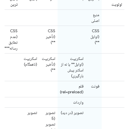
اولویت
ترین
منبع
اصلی
CSS
CSS
CSS
(اوایل
(تأخیر
(عدم
**)
**)
تطابق
رسانه***)
اسکریپت
اسکریپت
اسکریپت
(اوایل** یا نه از
(تأخیر
(ناهمگام)
اسکنر پیش
**)
بارگیری)
فونت
قلم
(rel=preload)
واردات
تصویر (در دید)
تصویر
تصویر
(5
تصویر