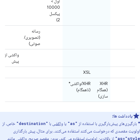
اول >
10000
پیکسل
2)
رسانه
(تصویری/
صوتی)
واکشی از
پیش
XSL
XHR
XHR/واکشی*
(همگام
(ناهمگام)
سازی)
یادداشت ها:
*
بارگیری‌های پیش‌بارگیری با استفاده از
یا
واکشی
با
خاص، از
"destination"
"as"
اولویت مقصدی که درخواست می‌کنند استفاده می‌کنند. برای مثال، پیش بارگذاری
از بالاترین اولویت استفاده می کند. بدون مقصد صریح، واکشی مانند
as="style"