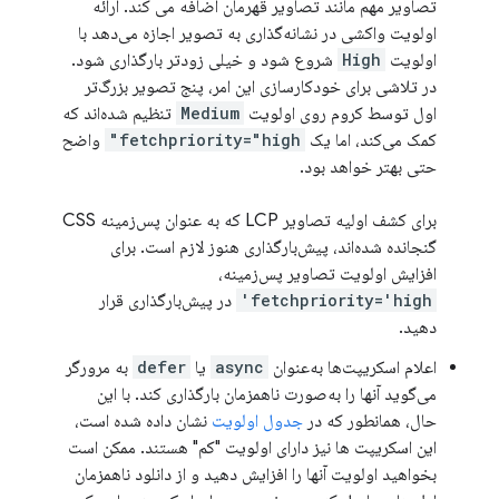
تصاویر مهم مانند تصاویر قهرمان اضافه می کند. ارائه
اولویت واکشی در نشانه‌گذاری به تصویر اجازه می‌دهد با
اولویت
High
شروع شود و خیلی زودتر بارگذاری شود.
در تلاشی برای خودکارسازی این امر، پنج تصویر بزرگ‌تر
اول توسط کروم روی اولویت
Medium
​​تنظیم شده‌اند که
کمک می‌کند، اما یک
fetchpriority="high"
واضح
حتی بهتر خواهد بود.
برای کشف اولیه تصاویر LCP که به عنوان پس‌زمینه CSS
گنجانده شده‌اند، پیش‌بارگذاری هنوز لازم است. برای
افزایش اولویت تصاویر پس‌زمینه،
fetchpriority='high'
در پیش‌بارگذاری قرار
دهید.
اعلام اسکریپت‌ها به‌عنوان
async
یا
defer
به مرورگر
می‌گوید آنها را به‌صورت ناهمزمان بارگذاری کند. با این
حال، همانطور که در
جدول اولویت
نشان داده شده است،
این اسکریپت ها نیز دارای اولویت "کم" هستند. ممکن است
بخواهید اولویت آنها را افزایش دهید و از دانلود ناهمزمان