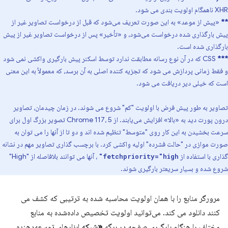
XHR ناهمگام اولویت بندی می شود.
**
«پیش از موعد» به این صورت تعریف می‌شود که قبل از درخواست تصاویر غیر از
پیش بارگذاری شده درخواست می‌شود، و «تأخیر» پس از درخواست تصاویر غیر از پیش
بارگذاری شده است.
***
CSS که در آن نوع رسانه مطابقت ندارد توسط اسکنر پیش بارگیری واکشی نمی شود
و فقط زمانی پردازش می شود که تجزیه کننده اصلی به آن برسد، که معمولاً به این معنی
است که خیلی دیر دریافت می شود.
تصاویر به طور پیش فرض با اولویت "کم" شروع می شوند. در زمان چیدمان، تصاویر
درون پورت دید به «بالا» افزایش می‌یابند. از Chrome 117، 5 تصویر بزرگ اول برای
سرعت بخشیدن به این کار روی "متوسط" تنظیم شده اند و دو تا از آنها را می توان به
صورت موازی در "حالت فشرده" اولیه واکشی کرد. با برچسب گذاری تصاویر مهم در نشانه
گذاری با استفاده از
، آنها می توانند بلافاصله از "High"
fetchpriority="high"
شروع شده و بسیار سریعتر بارگیری شوند.
مرورگر منابع را با همان اولویت محاسبه شده به ترتیبی که کشف می
کنند دانلود می کند. می‌توانید اولویت تخصیص داده‌شده به منابع
مختلف را هنگام بارگیری صفحه در برگه
«شبکه
ابزارهای توسعه‌دهنده