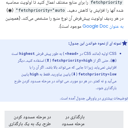
fetchpriority
را برای منابع مختلف اعمال کنید تا اولویت محاسبه
شده آنها را افزایش یا کاهش دهید.
fetchpriority="auto"
(◉)
در هر ردیف اولویت پیش‌فرض آن نوع منبع را مشخص می‌کند. (همچنین
به عنوان Google Doc
موجود است).
نمونه ای از نحوه خواندن این جدول:
CSS اولیه (مانند CSS در
) به طور پیش فرض
است
highest
<head>
(◉). حتی اگر از
(⬆) استفاده کنید، دیگر
fetchpriority=high
افزایش نمی‌یابد زیرا تا جایی که می‌تواند بالا باشد. اگر آن را با
(⬇) پایین بیاورید، فقط به
پایین
high
fetchpriority=low
می‌آید و نه کمتر. در هر دو مورد، می تواند در مرحله مسدود کردن طرح
بارگذاری شود.
توضیحات بیشتری در پاورقی جدول آمده است.
بارگذاری در
در مرحله مسدود کردن
مرحله مسدود
طرح، یک به یک بارگذاری