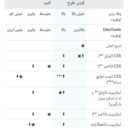
کردن طرح
کنید
پلک زدن
خیلی بالا
بالا
متوسط
پایین
خیلی کم
اولویت
DevTools
بالاترین
بالا
متوسط
پایین
پایین ترین
اولویت
منبع اصلی
◉
CSS (اوایل **)
⬆◉
⬇
CSS (تأخیر **)
⬆
◉
⬇
CSS (عدم تطابق
⬆***
◉⬇
رسانه***)
اسکریپت (اوایل** یا
⬆◉
⬇
نه از اسکنر پیش
بارگیری)
اسکریپت (تأخیر **)
⬆
◉
⬇
اسکریپت (ناهمگام/به
⬆
◉⬇