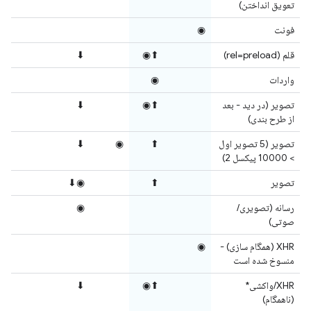
تعویق انداختن)
فونت
◉
قلم (rel=preload)
⬆◉
⬇
واردات
◉
تصویر (در دید - بعد
⬆◉
⬇
از طرح بندی)
تصویر (5 تصویر اول
⬆
◉
⬇
> 10000 پیکسل 2)
تصویر
⬆
◉⬇
رسانه (تصویری/
◉
صوتی)
XHR (همگام سازی) -
◉
منسوخ شده است
XHR/واکشی*
⬆◉
⬇
(ناهمگام)