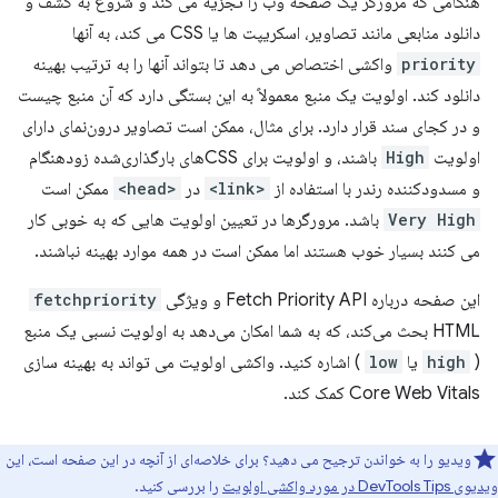
هنگامی که مرورگر یک صفحه وب را تجزیه می کند و شروع به کشف و
دانلود منابعی مانند تصاویر، اسکریپت ها یا CSS می کند، به آنها
priority
واکشی اختصاص می دهد تا بتواند آنها را به ترتیب بهینه
دانلود کند. اولویت یک منبع معمولاً به این بستگی دارد که آن منبع چیست
و در کجای سند قرار دارد. برای مثال، ممکن است تصاویر درون‌نمای دارای
اولویت
High
باشند، و اولویت برای CSSهای بارگذاری‌شده زودهنگام
و مسدودکننده رندر با استفاده از
<link>
در
<head>
ممکن است
Very High
باشد. مرورگرها در تعیین اولویت هایی که به خوبی کار
می کنند بسیار خوب هستند اما ممکن است در همه موارد بهینه نباشند.
این صفحه درباره Fetch Priority API و ویژگی
fetchpriority
HTML بحث می‌کند، که به شما امکان می‌دهد به اولویت نسبی یک منبع
(
high
یا
low
) اشاره کنید. واکشی اولویت می تواند به بهینه سازی
Core Web Vitals کمک کند.
ویدیو را به خواندن ترجیح می دهید؟ برای خلاصه‌ای از آنچه در این صفحه است، این
ویدیوی DevTools Tips در مورد واکشی اولویت
را بررسی کنید.