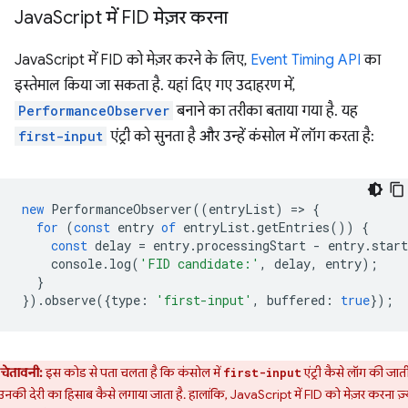
Java
Script में FID मेज़र करना
JavaScript में FID को मेज़र करने के लिए,
Event Timing API
का
इस्तेमाल किया जा सकता है. यहां दिए गए उदाहरण में,
PerformanceObserver
बनाने का तरीका बताया गया है. यह
first-input
एंट्री को सुनता है और उन्हें कंसोल में लॉग करता है:
new
PerformanceObserver
((
entryList
)
=
>
{
for
(
const
entry
of
entryList
.
getEntries
())
{
const
delay
=
entry
.
processingStart
-
entry
.
star
console
.
log
(
'FID candidate:'
,
delay
,
entry
);
}
}).
observe
({
type
:
'first-input'
,
buffered
:
true
});
चेतावनी:
इस कोड से पता चलता है कि कंसोल में
एंट्री कैसे लॉग की जाती 
first-input
नकी देरी का हिसाब कैसे लगाया जाता है. हालांकि, JavaScript में FID को मेज़र करना ज़्