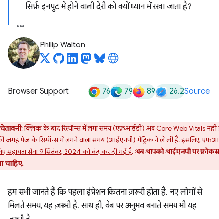
सिर्फ़ इनपुट में होने वाली देरी को क्यों ध्यान में रखा जाता है?
Philip Walton
76
79
89
26.2
Browser Support
Source
चेतावनी:
क्लिक के बाद रिस्पॉन्स में लगा समय (एफ़आईडी) अब Core Web Vitals नहीं ह
की जगह
पेज के रिस्पॉन्स में लगने वाला समय (आईएनपी) मेट्रिक
ने ले ली है. इसलिए,
एफ़आ
िए सहायता सेवा 9 सितंबर, 2024 को बंद कर दी गई है
.
अब आपको आईएनपी पर फ़ोकस
ा चाहिए.
हम सभी जानते हैं कि पहला इंप्रेशन कितना ज़रूरी होता है. नए लोगों से
मिलते समय, यह ज़रूरी है. साथ ही, वेब पर अनुभव बनाते समय भी यह