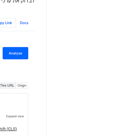
לבדוק את ערכי ה-INP למאפיינים של ניידים ומ