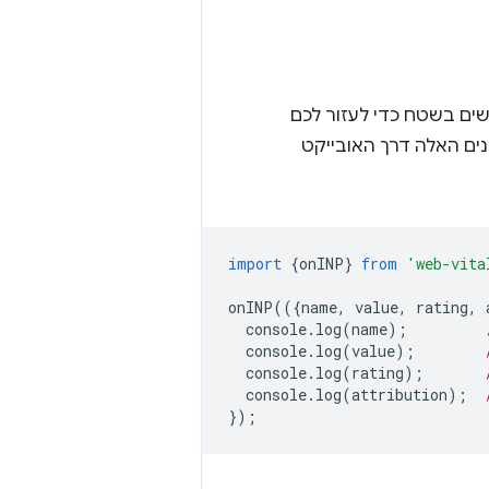
 ממשתמשים בשטח כדי לעזור לכם
import
{
onINP
}
from
'web-vita
onINP
(({
name
,
value
,
rating
,
console
.
log
(
name
);
console
.
log
(
value
);
console
.
log
(
rating
);
console
.
log
(
attribution
);
});