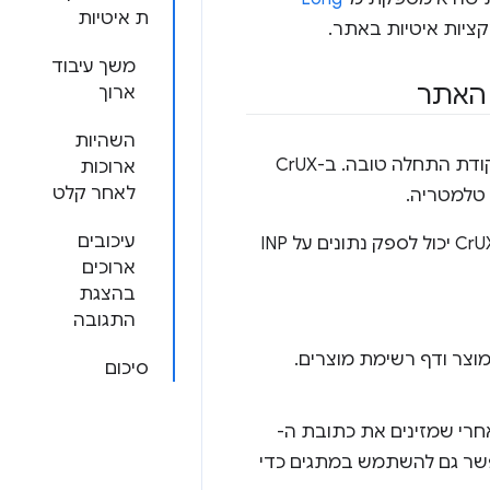
ת איטיות
ציות איטיות באתר.
משך עיבוד
ארוך
השהיות
אם אתם לא אוספים נתוני שטח מהמשתמשים באתר, יכול להיות ש-CrUX הוא נקודת התחלה טובה. ב-CrUX
ארוכות
לאחר קלט
עיכובים
נתוני CrUX מוצגים באזורים שונים, בהתאם להיקף המידע שאתם מחפשים. דוח CrUX יכול לספק נתונים על INP
ארוכים
בהצגת
התגובה
מוצר ודף רשימת מוצרים.
סיכום
התחלה, אפשר להזין את כתובת האתר שלכם ב-PageSpeed Insights. אחרי שמזינים את כתובת ה-
נתוני השדה שלה – אם הם זמינים – עבור כמה מדדים, כולל INP. אפשר גם להשתמש במתגים כדי