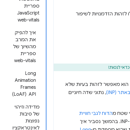
ספריית
 לזהות הזדמנויות לשיפור
web-vitals
איך להפיק
את המרב
מהשיוך של
ספריית
web-vitals
דאי לנסות!
‫Long
Animation
 הוא מאפשר לזהות בעיות שלא
Frames
 (INP)
, נתוני שדה חיוניים
API ‏ (LoAF)
מדידה וזיהוי
הדוח לגבי חוויית
של סיבות
נפוצות
, כדי לבדוק אם יש באתר בעיות שקשורות למדד ה-INP. בהמשך נסביר איך
לאינטראקציו
 שהיא מספקת מ-
Long