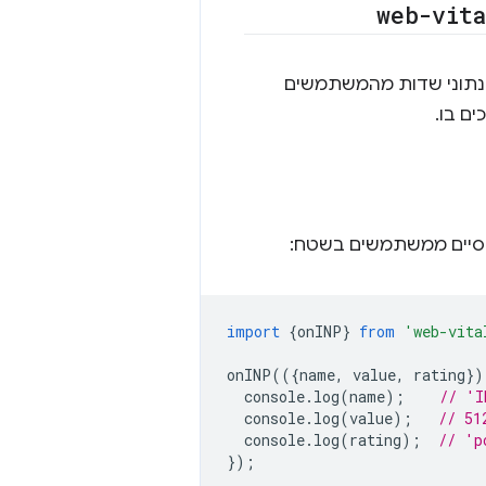
web-vit
נתוני שדות מהמשתמשים
import
{
onINP
}
from
'web-vita
onINP
(({
name
,
value
,
rating
})
console
.
log
(
name
);
// 'I
console
.
log
(
value
);
// 51
console
.
log
(
rating
);
// 'p
});