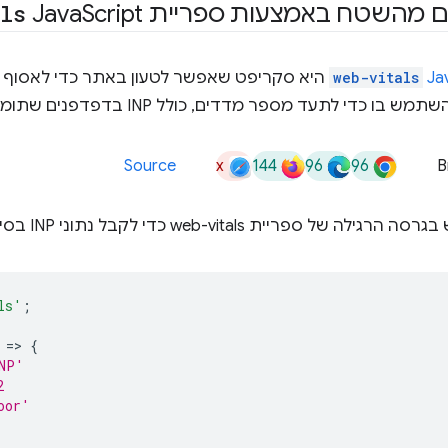
ם מהשטח באמצעות ספריית Java
Script‏
als
web-vitals
היא סקריפט שאפשר לטעון באתר כדי לאסוף 
 כדי לתעד מספר מדדים, כולל INP בדפדפנים שתומכים בו.
x
144
96
96
Source
B
ית web-vitals כדי לקבל נתוני INP בסיסיים ממשתמשים בשטח:
ls'
;
=
>
{
NP'
2
oor'