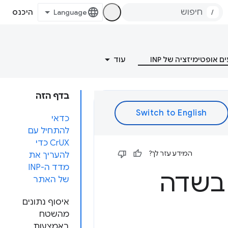
/
היכנס
 אופטימיזציה של INP
עוד
בדף הזה
כדאי
להתחיל עם
CrUX כדי
המידע עזר לך?
להעריך את
מדד ה-INP
 בשדה
של האתר
איסוף נתונים
מהשטח
באמצעות