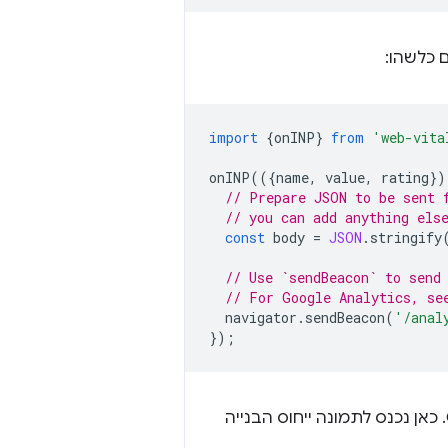
 כלשהו:
import
{
onINP
}
from
'web-vita
onINP
(({
name
,
value
,
rating
})
// Prepare JSON to be sent 
// you can add anything els
const
body
=
JSON
.
stringify
// Use `sendBeacon` to send
// For Google Analytics, se
navigator
.
sendBeacon
(
'/anal
});
עם זאת, הנתונים האלה לבדם לא מספקים מידע רב מעבר למה שמופיע ב-CrUX. כאן נכנס לתמונה ייחוס הבנייה