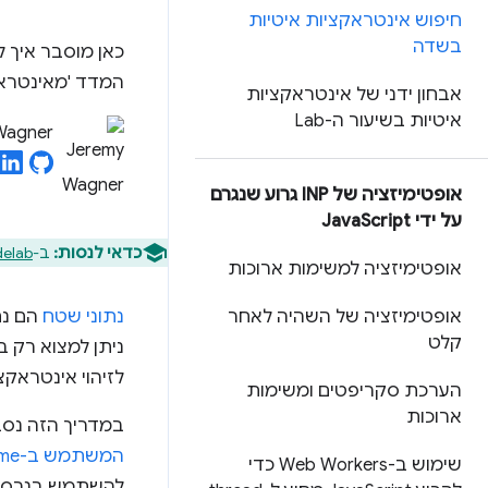
חיפוש אינטראקציות איטיות
בשדה
כאן מוסבר איך ל
המדד 'מאינטראק
אבחון ידני של אינטראקציות
איטיות בשיעור ה-Lab
Wagner
אופטימיזציה של INP גרוע שנגרם
על ידי Java
Script
כדאי לנסות:
ב-
codelab בנושא 
אופטימיזציה למשימות ארוכות
אופטימיזציה של השהיה לאחר
נתוני שטח
הם נת
קלט
ניתן למצוא רק ב
לזיהוי אינטראקצ
הערכת סקריפטים ומשימות
ארוכות
במדריך הזה נסביר איך לה
המשתמש ב-Chrome‏ (CrUX)
שימוש ב-Web Workers כדי
להשתמש בגרסת