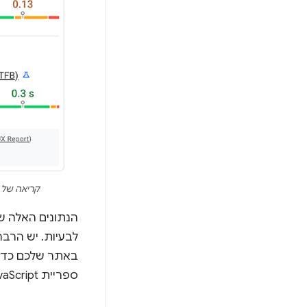
קריאה של נתוני CrUX כפי שמוצגים ב-PageSpeed Insights. בדוגמה הזו, נדרש 
הנתונים האלה שימושי
באתר שלכם כדי 
ספריית JavaScript של מדדי ליבה לאתרים.