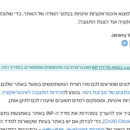
מצוא אינטראקציות איטיות בנתוני השדה של האתר, כדי שתוכלו
ציה ועד הצגת התגובה'.
Jeremy 
מדידת INP
מוסברים הרבה מהמושגים שמתוארים במדריך הזה. כ
ונים שמראים לכם מהי חוויית המשתמשים בפועל באתר שלכם.
נתונים של סביבת ניסוי
. בנוגע ל
מהירות התגובה לאינטראקציה באתר
יות איטיות, ומספקים רמזים חשובים שיעזרו לכם לתקן אותן.
עריך במהירות את מדד ה-INP באתר באמצעות נתוני שטח מ
 השיוך של
ספריית web-vitals JavaScript
– ובתובנות החדשות