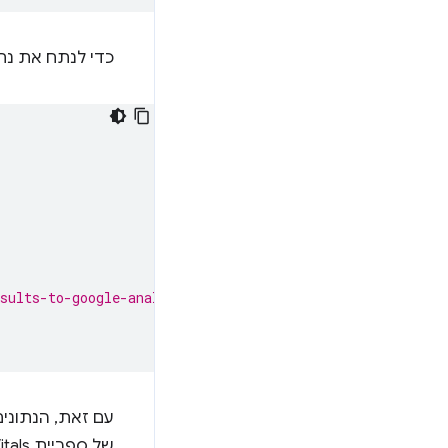
כדי לנתח את נת
sults-to-google-analytics.
של ספריית Web Vitals.