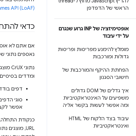
להריץ Java
Script מחוץ ל-thread
הראשי של הדפדפן
ames API (LoAF)
כדאי להתחיל
אופטימיזציה של INP גרוע שנגרם
על ידי עיבוד
מומלץ להימנע מפריסות ופריסות
נאספים נתוני שטח ממשתמשי Chrome אמיתיי
גדולות ומורכבות
הפחתת ההיקף והמורכבות של
ומדדים בסיסיים
חישובי הסגנון
דפים בודד
איך גדלים של DOM גדולים
משפיעים על האינטראקטיביות
סוגי הדפים
ומה אפשר לעשות בקשר אליה
אפשר לקבל נתוני CrUX לסוגים
עיבוד בצד הלקוח של HTML
ואינטראקטיביות