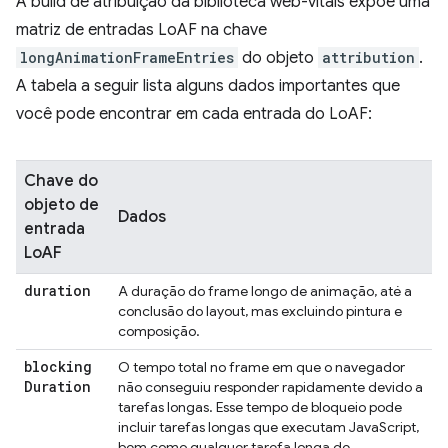
A build de atribuição da biblioteca web-vitals expõe uma
matriz de entradas LoAF na chave
longAnimationFrameEntries
do objeto
attribution
.
A tabela a seguir lista alguns dados importantes que
você pode encontrar em cada entrada do LoAF:
Chave do
objeto de
Dados
entrada
LoAF
duration
A duração do frame longo de animação, até a
conclusão do layout, mas excluindo pintura e
composição.
blocking
O tempo total no frame em que o navegador
Duration
não conseguiu responder rapidamente devido a
tarefas longas. Esse tempo de bloqueio pode
incluir tarefas longas que executam JavaScript,
bem como qualquer tarefa longa de