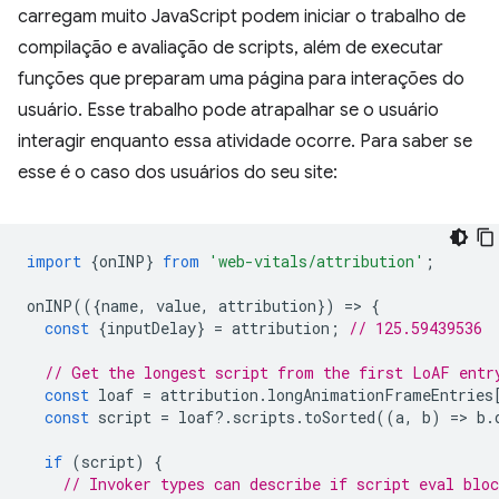
carregam muito JavaScript podem iniciar o trabalho de
compilação e avaliação de scripts, além de executar
funções que preparam uma página para interações do
usuário. Esse trabalho pode atrapalhar se o usuário
interagir enquanto essa atividade ocorre. Para saber se
esse é o caso dos usuários do seu site:
import
{
onINP
}
from
'web-vitals/attribution'
;
onINP
(({
name
,
value
,
attribution
})
=
>
{
const
{
inputDelay
}
=
attribution
;
// 125.59439536
// Get the longest script from the first LoAF entr
const
loaf
=
attribution
.
longAnimationFrameEntries
const
script
=
loaf
?
.
scripts
.
toSorted
((
a
,
b
)
=
>
b
.
if
(
script
)
{
// Invoker types can describe if script eval blo