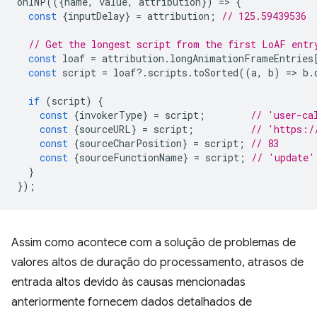
onINP
(({
name
,
value
,
attribution
})
=
>
{
const
{
inputDelay
}
=
attribution
;
// 125.59439536
// Get the longest script from the first LoAF entr
const
loaf
=
attribution
.
longAnimationFrameEntries
const
script
=
loaf
?
.
scripts
.
toSorted
((
a
,
b
)
=
>
b
.
if
(
script
)
{
const
{
invokerType
}
=
script
;
// 'user-ca
const
{
sourceURL
}
=
script
;
// 'https:/
const
{
sourceCharPosition
}
=
script
;
// 83
const
{
sourceFunctionName
}
=
script
;
// 'update'
}
});
Assim como acontece com a solução de problemas de
valores altos de duração do processamento, atrasos de
entrada altos devido às causas mencionadas
anteriormente fornecem dados detalhados de