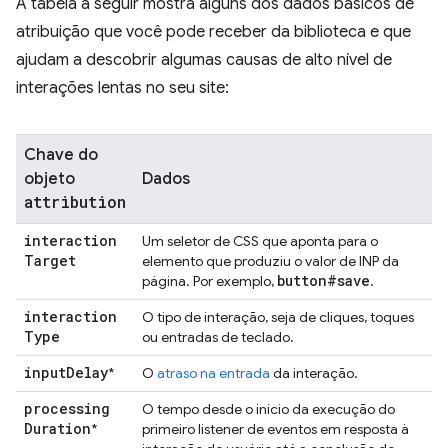
A tabela a seguir mostra alguns dos dados básicos de
atribuição que você pode receber da biblioteca e que
ajudam a descobrir algumas causas de alto nível de
interações lentas no seu site:
Chave do
objeto
Dados
attribution
interaction
Um seletor de CSS que aponta para o
Target
elemento que produziu o valor de INP da
button#save
página. Por exemplo,
.
interaction
O tipo de interação, seja de cliques, toques
Type
ou entradas de teclado.
input
Delay
*
O
atraso na entrada
da interação.
processing
O tempo desde o início da execução do
Duration
*
primeiro listener de eventos em resposta à