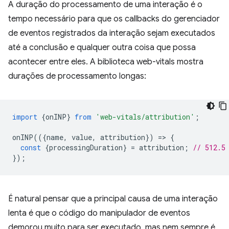
A duração do processamento de uma interação é o
tempo necessário para que os callbacks do gerenciador
de eventos registrados da interação sejam executados
até a conclusão e qualquer outra coisa que possa
acontecer entre eles. A biblioteca web-vitals mostra
durações de processamento longas:
import
{
onINP
}
from
'web-vitals/attribution'
;
onINP
(({
name
,
value
,
attribution
})
=
>
{
const
{
processingDuration
}
=
attribution
;
// 512.5
});
É natural pensar que a principal causa de uma interação
lenta é que o código do manipulador de eventos
demorou muito para ser executado, mas nem sempre é