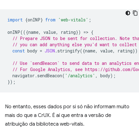
import
{
onINP
}
from
'web-vitals'
;
onINP
(({
name
,
value
,
rating
})
=
>
{
// Prepare JSON to be sent for collection. Note th
// you can add anything else you'd want to collect
const
body
=
JSON
.
stringify
({
name
,
value
,
rating
})
// Use `sendBeacon` to send data to an analytics en
// For Google Analytics, see https://github.com/Go
navigator
.
sendBeacon
(
'/analytics'
,
body
);
});
No entanto, esses dados por si só não informam muito
mais do que a CrUX. É aí que entra a versão de
atribuição da biblioteca web-vitals.