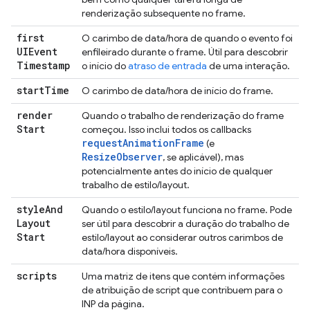
renderização subsequente no frame.
first
O carimbo de data/hora de quando o evento foi
UIEvent
enfileirado durante o frame. Útil para descobrir
Timestamp
o início do
atraso de entrada
de uma interação.
start
Time
O carimbo de data/hora de início do frame.
render
Quando o trabalho de renderização do frame
Start
começou. Isso inclui todos os callbacks
requestAnimationFrame
(e
ResizeObserver
, se aplicável), mas
potencialmente antes do início de qualquer
trabalho de estilo/layout.
style
And
Quando o estilo/layout funciona no frame. Pode
Layout
ser útil para descobrir a duração do trabalho de
Start
estilo/layout ao considerar outros carimbos de
data/hora disponíveis.
scripts
Uma matriz de itens que contém informações
de atribuição de script que contribuem para o
INP da página.