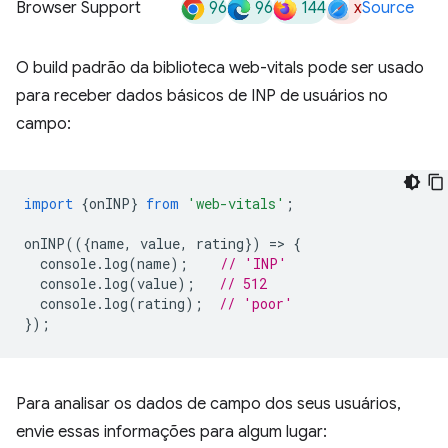
96
96
144
x
Browser Support
Source
O build padrão da biblioteca web-vitals pode ser usado
para receber dados básicos de INP de usuários no
campo:
import
{
onINP
}
from
'web-vitals'
;
onINP
(({
name
,
value
,
rating
})
=
>
{
console
.
log
(
name
);
// 'INP'
console
.
log
(
value
);
// 512
console
.
log
(
rating
);
// 'poor'
});
Para analisar os dados de campo dos seus usuários,
envie essas informações para algum lugar: