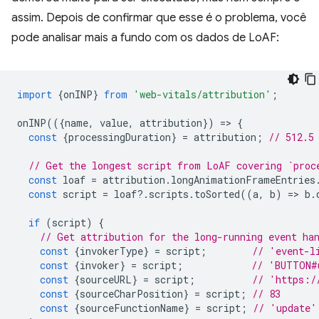
assim. Depois de confirmar que esse é o problema, você
pode analisar mais a fundo com os dados de LoAF:
import
{
onINP
}
from
'web-vitals/attribution'
;
onINP
(({
name
,
value
,
attribution
})
=
>
{
const
{
processingDuration
}
=
attribution
;
// 512.5
// Get the longest script from LoAF covering `proc
const
loaf
=
attribution
.
longAnimationFrameEntries
const
script
=
loaf
?
.
scripts
.
toSorted
((
a
,
b
)
=
>
b
.
if
(
script
)
{
// Get attribution for the long-running event ha
const
{
invokerType
}
=
script
;
// 'event-l
const
{
invoker
}
=
script
;
// 'BUTTON#
const
{
sourceURL
}
=
script
;
// 'https:/
const
{
sourceCharPosition
}
=
script
;
// 83
const
{
sourceFunctionName
}
=
script
;
// 'update'