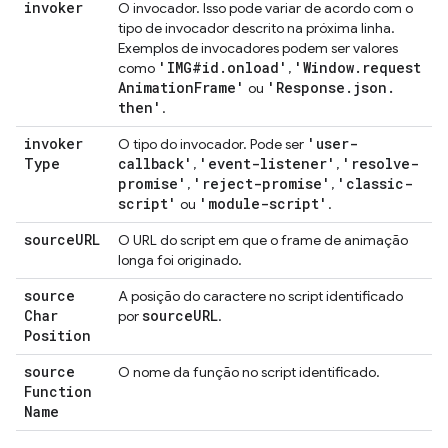
invoker
O invocador. Isso pode variar de acordo com o
tipo de invocador descrito na próxima linha.
Exemplos de invocadores podem ser valores
'IMG#id
.
onload'
'Window
.
request
como
,
Animation
Frame'
'Response
.
json
.
ou
then'
.
invoker
'user-
O tipo do invocador. Pode ser
Type
callback'
'event-listener'
'resolve-
,
,
promise'
'reject-promise'
'classic-
,
,
script'
'module-script'
ou
.
source
URL
O URL do script em que o frame de animação
longa foi originado.
source
A posição do caractere no script identificado
Char
source
URL
por
.
Position
source
O nome da função no script identificado.
Function
Name