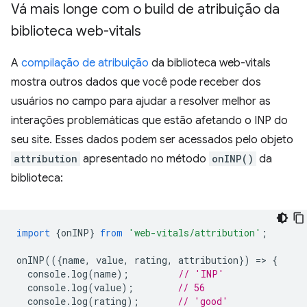
Vá mais longe com o build de atribuição da
biblioteca web-vitals
A
compilação de atribuição
da biblioteca web-vitals
mostra outros dados que você pode receber dos
usuários no campo para ajudar a resolver melhor as
interações problemáticas que estão afetando o INP do
seu site. Esses dados podem ser acessados pelo objeto
attribution
apresentado no método
onINP()
da
biblioteca:
import
{
onINP
}
from
'web-vitals/attribution'
;
onINP
(({
name
,
value
,
rating
,
attribution
})
=
>
{
console
.
log
(
name
);
// 'INP'
console
.
log
(
value
);
// 56
console
.
log
(
rating
);
// 'good'