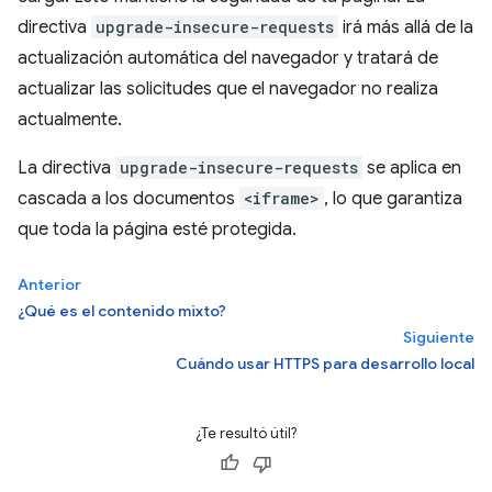
directiva
upgrade-insecure-requests
irá más allá de la
actualización automática del navegador y tratará de
actualizar las solicitudes que el navegador no realiza
actualmente.
La directiva
upgrade-insecure-requests
se aplica en
cascada a los documentos
<iframe>
, lo que garantiza
que toda la página esté protegida.
Anterior
¿Qué es el contenido mixto?
Siguiente
Cuándo usar HTTPS para desarrollo local
¿Te resultó útil?