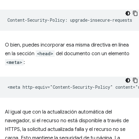
O bien, puedes incorporar esa misma directiva en línea
en la sección
<head>
del documento con un elemento
<meta>
:
Al igual que con la actualización automática del
navegador, si el recurso no está disponible a través de
HTTPS, la solicitud actualizada falla y el recurso no se
carga. Esto mantiene la seguridad de tu página. La