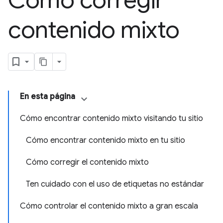
Cómo corregir
contenido mixto
En esta página
Cómo encontrar contenido mixto visitando tu sitio
Cómo encontrar contenido mixto en tu sitio
Cómo corregir el contenido mixto
Ten cuidado con el uso de etiquetas no estándar
Cómo controlar el contenido mixto a gran escala