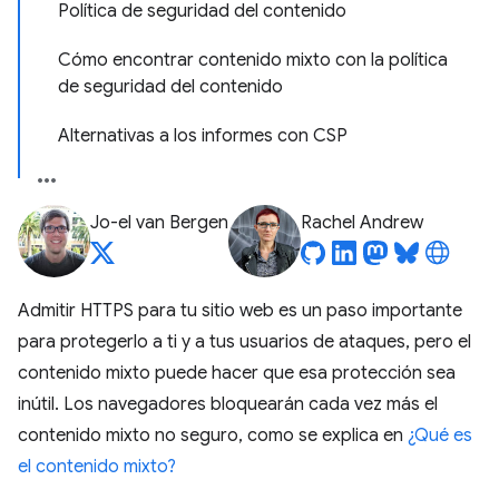
Política de seguridad del contenido
Cómo encontrar contenido mixto con la política
de seguridad del contenido
Alternativas a los informes con CSP
Jo-el van Bergen
Rachel Andrew
Admitir HTTPS para tu sitio web es un paso importante
para protegerlo a ti y a tus usuarios de ataques, pero el
contenido mixto puede hacer que esa protección sea
inútil. Los navegadores bloquearán cada vez más el
contenido mixto no seguro, como se explica en
¿Qué es
el contenido mixto?