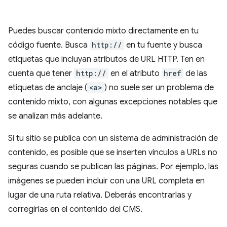
Puedes buscar contenido mixto directamente en tu
código fuente. Busca
http://
en tu fuente y busca
etiquetas que incluyan atributos de URL HTTP. Ten en
cuenta que tener
http://
en el atributo
href
de las
etiquetas de anclaje (
<a>
) no suele ser un problema de
contenido mixto, con algunas excepciones notables que
se analizan más adelante.
Si tu sitio se publica con un sistema de administración de
contenido, es posible que se inserten vínculos a URLs no
seguras cuando se publican las páginas. Por ejemplo, las
imágenes se pueden incluir con una URL completa en
lugar de una ruta relativa. Deberás encontrarlas y
corregirlas en el contenido del CMS.