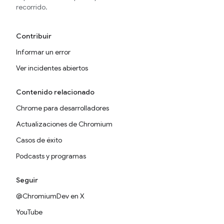
recorrido.
Contribuir
Informar un error
Ver incidentes abiertos
Contenido relacionado
Chrome para desarrolladores
Actualizaciones de Chromium
Casos de éxito
Podcasts y programas
Seguir
@ChromiumDev en X
YouTube