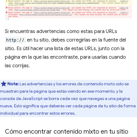
Si encuentras advertencias como estas para URLs
http://
en tu sitio, debes corregirlas en la fuente del
sitio. Es útil hacer una lista de estas URLs, junto con la
página en la que las encontraste, para usarlas cuando
las corrijas.
Nota:
Las advertencias y los errores de contenido mixto solo se
muestran para la página que estás viendo en ese momento, y la
consola de JavaScript se borra cada vez que navegas a una página
nueva. Esto significa que deberás ver cada página de tu sitio de forma
individual para encontrar estos errores.
Cómo encontrar contenido mixto en tu sitio