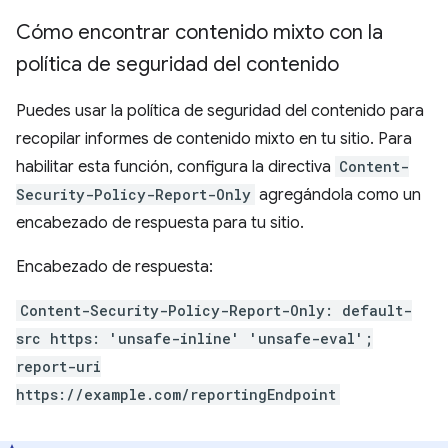
Cómo encontrar contenido mixto con la
política de seguridad del contenido
Puedes usar la política de seguridad del contenido para
recopilar informes de contenido mixto en tu sitio. Para
habilitar esta función, configura la directiva
Content-
Security-Policy-Report-Only
agregándola como un
encabezado de respuesta para tu sitio.
Encabezado de respuesta:
Content-Security-Policy-Report-Only: default-
src https: 'unsafe-inline' 'unsafe-eval';
report-uri
https://example.com/reportingEndpoint