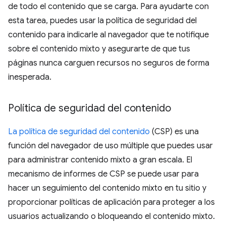
de todo el contenido que se carga. Para ayudarte con
esta tarea, puedes usar la política de seguridad del
contenido para indicarle al navegador que te notifique
sobre el contenido mixto y asegurarte de que tus
páginas nunca carguen recursos no seguros de forma
inesperada.
Política de seguridad del contenido
La política de seguridad del contenido
(CSP) es una
función del navegador de uso múltiple que puedes usar
para administrar contenido mixto a gran escala. El
mecanismo de informes de CSP se puede usar para
hacer un seguimiento del contenido mixto en tu sitio y
proporcionar políticas de aplicación para proteger a los
usuarios actualizando o bloqueando el contenido mixto.