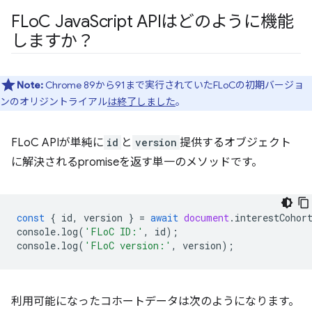
FLo
C Java
Script APIはどのように機能
しますか？
Note:
Chrome 89から91まで実行されていたFLoCの初期バージョ
ンのオリジントライアル
は終了しました
。
FLoC APIが単純に
id
と
version
提供するオブジェクト
に解決されるpromiseを返す単一のメソッドです。
const
{
id
,
version
}
=
await
document
.
interestCohor
console
.
log
(
'FLoC ID:'
,
id
);
console
.
log
(
'FLoC version:'
,
version
);
利用可能になったコホートデータは次のようになります。