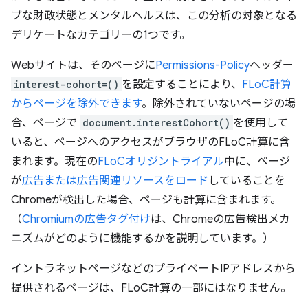
ブな財政状態とメンタルヘルスは、この分析の対象となる
デリケートなカテゴリーの1つです。
Webサイトは、そのページに
Permissions-Policy
ヘッダー
interest-cohort=()
を設定することにより、
FLoC計算
からページを除外できます
。除外されていないページの場
合、ページで
document.interestCohort()
を使用して
いると、ページへのアクセスがブラウザのFLoC計算に含
まれます。現在の
FLoCオリジントライアル
中に、ページ
が
広告または広告関連リソースをロード
していることを
Chromeが検出した場合、ページも計算に含まれます。
（
Chromiumの広告タグ付け
は、Chromeの広告検出メカ
ニズムがどのように機能するかを説明しています。）
イントラネットページなどのプライベートIPアドレスから
提供されるページは、FLoC計算の一部にはなりません。