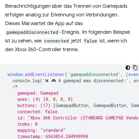
Benachrichtigungen über das Trennen von Gamepads
erfolgen analog zur Erkennung von Verbindungen.
Dieses Mal wartet die App auf das
gamepaddisconnected
-Ereignis. Im folgenden Beispiel
ist zu sehen, wie
connected
jetzt
false
ist, wenn ich
den Xbox 360-Controller trenne.
window
.
addEventListener
(
'gamepaddisconnected'
,
(
even
console.log('❌
🎮
A
gamepad
was
disconnected
:
'
,
ev
/*
    gamepad: Gamepad
    axes: (4) 
[
0
,
0
,
0
,
0
]
    buttons: (17) 
[
GamepadButton
,
GamepadButton
,
Gam
    connected: false
    id: "Xbox 360 Controller (STANDARD GAMEPAD Vendo
    index: 0
    mapping: "standard"
    timestamp: 6563054.284999998