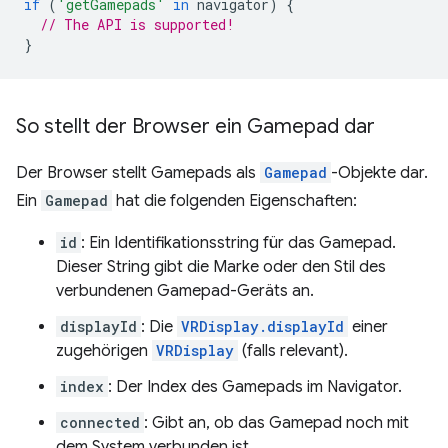
if
(
'getGamepads'
in
navigator
)
{
// The API is supported!
}
So stellt der Browser ein Gamepad dar
Der Browser stellt Gamepads als
Gamepad
-Objekte dar.
Ein
Gamepad
hat die folgenden Eigenschaften:
id
: Ein Identifikationsstring für das Gamepad.
Dieser String gibt die Marke oder den Stil des
verbundenen Gamepad-Geräts an.
displayId
: Die
VRDisplay.displayId
einer
zugehörigen
VRDisplay
(falls relevant).
index
: Der Index des Gamepads im Navigator.
connected
: Gibt an, ob das Gamepad noch mit
dem System verbunden ist.