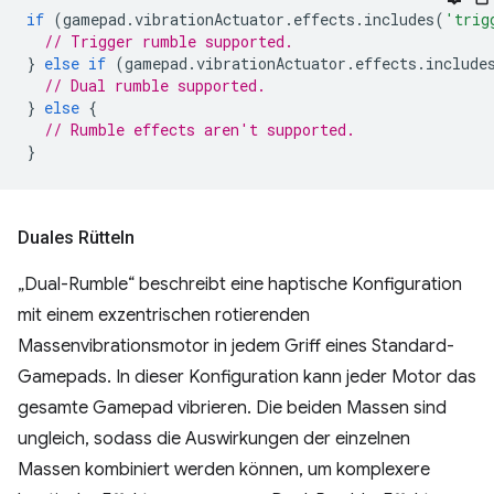
if
(
gamepad
.
vibrationActuator
.
effects
.
includes
(
'trig
// Trigger rumble supported.
}
else
if
(
gamepad
.
vibrationActuator
.
effects
.
include
// Dual rumble supported.
}
else
{
// Rumble effects aren't supported.
}
Duales Rütteln
„Dual-Rumble“ beschreibt eine haptische Konfiguration
mit einem exzentrischen rotierenden
Massenvibrationsmotor in jedem Griff eines Standard-
Gamepads. In dieser Konfiguration kann jeder Motor das
gesamte Gamepad vibrieren. Die beiden Massen sind
ungleich, sodass die Auswirkungen der einzelnen
Massen kombiniert werden können, um komplexere