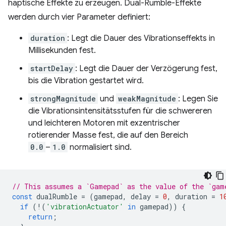
haptische Effekte zu erzeugen. Dual-Rumble-Effekte
werden durch vier Parameter definiert:
duration
: Legt die Dauer des Vibrationseffekts in
Millisekunden fest.
startDelay
: Legt die Dauer der Verzögerung fest,
bis die Vibration gestartet wird.
strongMagnitude
und
weakMagnitude
: Legen Sie
die Vibrationsintensitätsstufen für die schwereren
und leichteren Motoren mit exzentrischer
rotierender Masse fest, die auf den Bereich
0.0
–
1.0
normalisiert sind.
// This assumes a `Gamepad` as the value of the `gam
const
dualRumble
=
(
gamepad
,
delay
=
0
,
duration
=
1
if
(
!
(
'vibrationActuator'
in
gamepad
))
{
return
;