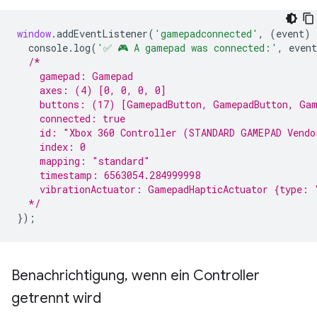
window
.
addEventListener
(
'gamepadconnected'
,
(
event
)
console
.
log
(
'✅ 🎮 A gamepad was connected:'
,
event
/*
    gamepad: Gamepad
    axes: (4) [0, 0, 0, 0]
    buttons: (17) [GamepadButton, GamepadButton, Gam
    connected: true
    id: "Xbox 360 Controller (STANDARD GAMEPAD Vendo
    index: 0
    mapping: "standard"
    timestamp: 6563054.284999998
    vibrationActuator: GamepadHapticActuator {type: 
  */
});
Benachrichtigung
,
wenn ein Controller
getrennt wird