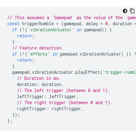
// This assumes a `Gamepad` as the value of the `gam
const
triggerRumble
=
(
gamepad
,
delay
=
0
,
duration
if
(
!
(
'vibrationActuator'
in
gamepad
))
{
return
;
}
// Feature detection.
if
(
!
(
'effects'
in
gamepad
.
vibrationActuator
)
||
return
;
}
gamepad
.
vibrationActuator
.
playEffect
(
'trigger-rumb
// Duration in ms.
duration
:
duration
,
// The left trigger (between 0 and 1).
leftTrigger
:
leftTrigger
,
// The right trigger (between 0 and 1).
rightTrigger
:
rightTrigger
,
});
};