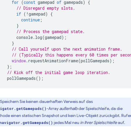
for
(
const
gamepad
of
gamepads
)
{
// Disregard empty slots.
if
(
!
gamepad
)
{
continue
;
}
// Process the gamepad state.
console
.
log
(
gamepad
);
}
// Call yourself upon the next animation frame.
// (Typically this happens every 60 times per seco
window
.
requestAnimationFrame
(
pollGamepads
);
};
// Kick off the initial game loop iteration.
pollGamepads
();
Speichern Sie keinen dauerhaften Verweis auf das
-Array
außerhalb
der Spielschleife, da die
igator.getGamepads()
hode einen statischen Snapshot und kein Live-Objekt zurückgibt. Rufe
jedes Mal neu
in Ihrer Spielschleife
auf.
navigator.getGamepads()