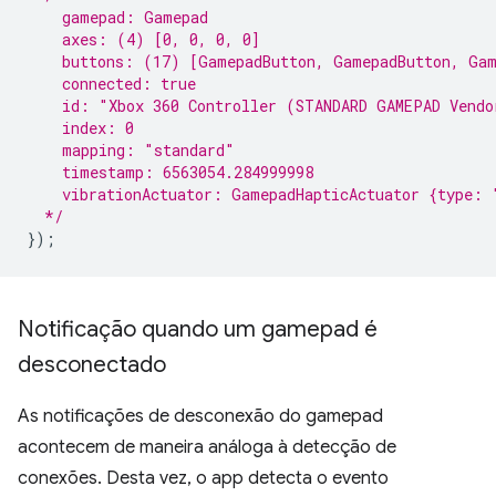
    gamepad: Gamepad
    axes: (4) [0, 0, 0, 0]
    buttons: (17) [GamepadButton, GamepadButton, Gam
    connected: true
    id: "Xbox 360 Controller (STANDARD GAMEPAD Vendo
    index: 0
    mapping: "standard"
    timestamp: 6563054.284999998
    vibrationActuator: GamepadHapticActuator {type: 
  */
});
Notificação quando um gamepad é
desconectado
As notificações de desconexão do gamepad
acontecem de maneira análoga à detecção de
conexões. Desta vez, o app detecta o evento