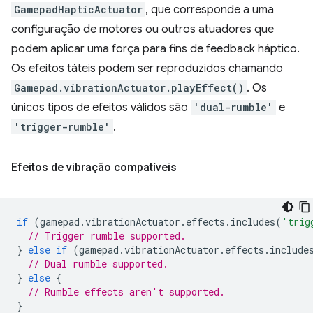
GamepadHapticActuator
, que corresponde a uma
configuração de motores ou outros atuadores que
podem aplicar uma força para fins de feedback háptico.
Os efeitos táteis podem ser reproduzidos chamando
Gamepad.vibrationActuator.playEffect()
. Os
únicos tipos de efeitos válidos são
'dual-rumble'
e
'trigger-rumble'
.
Efeitos de vibração compatíveis
if
(
gamepad
.
vibrationActuator
.
effects
.
includes
(
'trig
// Trigger rumble supported.
}
else
if
(
gamepad
.
vibrationActuator
.
effects
.
include
// Dual rumble supported.
}
else
{
// Rumble effects aren't supported.
}