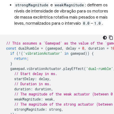
strongMagnitude
e
weakMagnitude
: definem os
níveis de intensidade de vibração para os motores
de massa excêntrica rotativa mais pesados e mais
leves, normalizados para o intervalo
0.0
–
1.0
.
// This assumes a `Gamepad` as the value of the `gam
const
dualRumble
=
(
gamepad
,
delay
=
0
,
duration
=
1
if
(
!
(
'vibrationActuator'
in
gamepad
))
{
return
;
}
gamepad
.
vibrationActuator
.
playEffect
(
'dual-rumble'
// Start delay in ms.
startDelay
:
delay
,
// Duration in ms.
duration
:
duration
,
// The magnitude of the weak actuator (between 0
weakMagnitude
:
weak
,
// The magnitude of the strong actuator (between
strongMagnitude
:
strong
,