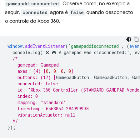
gamepaddisconnected
. Observe como, no exemplo a
seguir,
connected
agora é
false
quando desconecto
o controle do Xbox 360.
window
.
addEventListener
(
'gamepaddisconnected'
,
(
even
console.log('❌
🎮
A
gamepad
was
disconnected
:
'
,
ev
/*
    gamepad: Gamepad
    axes: (4) 
[
0
,
0
,
0
,
0
]
    buttons: (17) 
[
GamepadButton
,
GamepadButton
,
Gam
    connected: false
    id: "Xbox 360 Controller (STANDARD GAMEPAD Vendo
    index: 0
    mapping: "standard"
    timestamp: 6563054.284999998
    vibrationActuator: null
  */
}
);