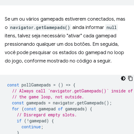
Se um ou vários gamepads estiverem conectados, mas
o
navigator.getGamepads()
ainda informar
null
itens, talvez seja necessário "ativar" cada gamepad
pressionando qualquer um dos botões. Em seguida,
você pode pesquisar os estados do gamepad no loop
do jogo, conforme mostrado no código a seguir.
const
pollGamepads
=
()
=
>
{
// Always call `navigator.getGamepads()` inside of
// the game loop, not outside.
const
gamepads
=
navigator
.
getGamepads
();
for
(
const
gamepad
of
gamepads
)
{
// Disregard empty slots.
if
(
!
gamepad
)
{
continue
;
}