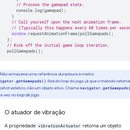
// Process the gamepad state.
console
.
log
(
gamepad
);
}
// Call yourself upon the next animation frame.
// (Typically this happens every 60 times per seco
window
.
requestAnimationFrame
(
pollGamepads
);
};
// Kick off the initial game loop iteration.
pollGamepads
();
Não armazene uma referência duradoura à matriz
fora
do loop do jogo, já que o método retorn
igator.getGamepads()
pshot estático, não um objeto ativo. Chame
navigator.getGamepads
a vez
no loop de jogo
.
O atuador de vibração
A propriedade
vibrationActuator
retorna um objeto