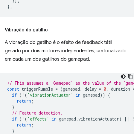
});
};
Vibração do gatilho
A vibração do gatilho é o efeito de feedback tátil
gerado por dois motores independentes, um localizado
em cada um dos gatilhos do gamepad.
// This assumes a `Gamepad` as the value of the `gam
const
triggerRumble
=
(
gamepad
,
delay
=
0
,
duration
if
(
!
(
'vibrationActuator'
in
gamepad
))
{
return
;
}
// Feature detection.
if
(
!
(
'effects'
in
gamepad
.
vibrationActuator
)
||
return
;
}