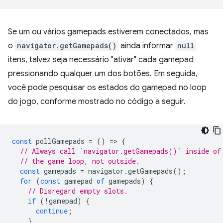
Se um ou vários gamepads estiverem conectados, mas
o
navigator.getGamepads()
ainda informar
null
itens, talvez seja necessário "ativar" cada gamepad
pressionando qualquer um dos botões. Em seguida,
você pode pesquisar os estados do gamepad no loop
do jogo, conforme mostrado no código a seguir.
const
pollGamepads
=
()
=
>
{
// Always call `navigator.getGamepads()` inside of
// the game loop, not outside.
const
gamepads
=
navigator
.
getGamepads
();
for
(
const
gamepad
of
gamepads
)
{
// Disregard empty slots.
if
(
!
gamepad
)
{
continue
;
}