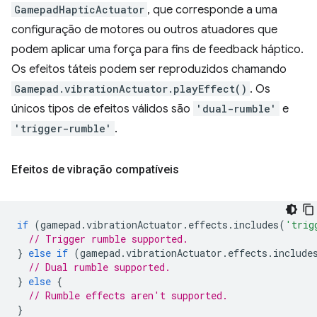
GamepadHapticActuator
, que corresponde a uma
configuração de motores ou outros atuadores que
podem aplicar uma força para fins de feedback háptico.
Os efeitos táteis podem ser reproduzidos chamando
Gamepad.vibrationActuator.playEffect()
. Os
únicos tipos de efeitos válidos são
'dual-rumble'
e
'trigger-rumble'
.
Efeitos de vibração compatíveis
if
(
gamepad
.
vibrationActuator
.
effects
.
includes
(
'trig
// Trigger rumble supported.
}
else
if
(
gamepad
.
vibrationActuator
.
effects
.
include
// Dual rumble supported.
}
else
{
// Rumble effects aren't supported.
}