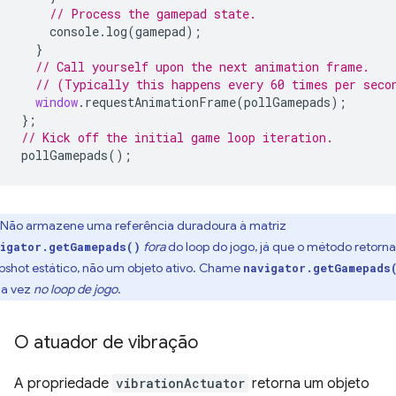
// Process the gamepad state.
console
.
log
(
gamepad
);
}
// Call yourself upon the next animation frame.
// (Typically this happens every 60 times per seco
window
.
requestAnimationFrame
(
pollGamepads
);
};
// Kick off the initial game loop iteration.
pollGamepads
();
Não armazene uma referência duradoura à matriz
fora
do loop do jogo, já que o método retorn
igator.getGamepads()
pshot estático, não um objeto ativo. Chame
navigator.getGamepads
a vez
no loop de jogo
.
O atuador de vibração
A propriedade
vibrationActuator
retorna um objeto