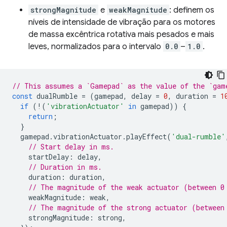
strongMagnitude
e
weakMagnitude
: definem os
níveis de intensidade de vibração para os motores
de massa excêntrica rotativa mais pesados e mais
leves, normalizados para o intervalo
0.0
–
1.0
.
// This assumes a `Gamepad` as the value of the `gam
const
dualRumble
=
(
gamepad
,
delay
=
0
,
duration
=
1
if
(
!
(
'vibrationActuator'
in
gamepad
))
{
return
;
}
gamepad
.
vibrationActuator
.
playEffect
(
'dual-rumble'
// Start delay in ms.
startDelay
:
delay
,
// Duration in ms.
duration
:
duration
,
// The magnitude of the weak actuator (between 0
weakMagnitude
:
weak
,
// The magnitude of the strong actuator (between
strongMagnitude
:
strong
,