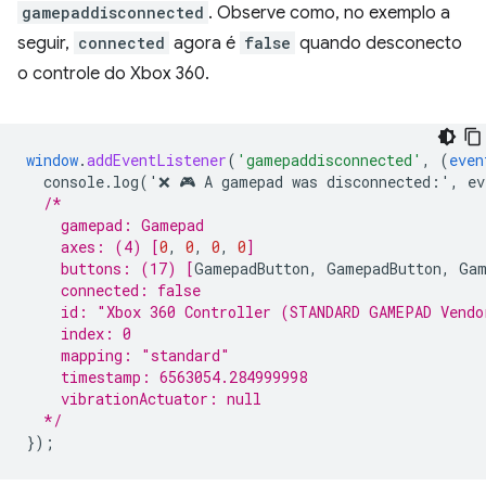
gamepaddisconnected
. Observe como, no exemplo a
seguir,
connected
agora é
false
quando desconecto
o controle do Xbox 360.
window
.
addEventListener
(
'gamepaddisconnected'
,
(
even
console.log('❌
🎮
A
gamepad
was
disconnected
:
'
,
ev
/*
    gamepad: Gamepad
    axes: (4) 
[
0
,
0
,
0
,
0
]
    buttons: (17) 
[
GamepadButton
,
GamepadButton
,
Gam
    connected: false
    id: "Xbox 360 Controller (STANDARD GAMEPAD Vendo
    index: 0
    mapping: "standard"
    timestamp: 6563054.284999998
    vibrationActuator: null
  */
}
);