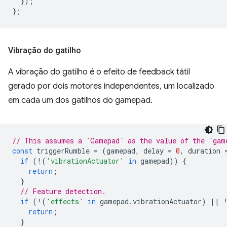
});
};
Vibração do gatilho
A vibração do gatilho é o efeito de feedback tátil
gerado por dois motores independentes, um localizado
em cada um dos gatilhos do gamepad.
// This assumes a `Gamepad` as the value of the `gam
const
triggerRumble
=
(
gamepad
,
delay
=
0
,
duration
if
(
!
(
'vibrationActuator'
in
gamepad
))
{
return
;
}
// Feature detection.
if
(
!
(
'effects'
in
gamepad
.
vibrationActuator
)
||
return
;
}