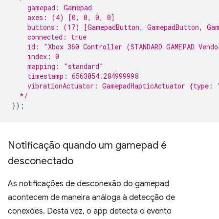
    gamepad: Gamepad
    axes: (4) [0, 0, 0, 0]
    buttons: (17) [GamepadButton, GamepadButton, Gam
    connected: true
    id: "Xbox 360 Controller (STANDARD GAMEPAD Vendo
    index: 0
    mapping: "standard"
    timestamp: 6563054.284999998
    vibrationActuator: GamepadHapticActuator {type: 
  */
});
Notificação quando um gamepad é
desconectado
As notificações de desconexão do gamepad
acontecem de maneira análoga à detecção de
conexões. Desta vez, o app detecta o evento