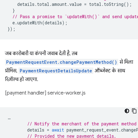
details
.
total
.
amount
.
value
=
total
.
toString
();
}
// Pass a promise to `updateWith()` and send updat
e
.
updateWith
(
details
);
});
जब कारोबारी या कंपनी जवाब देती है, तब
PaymentRequestEvent.changePaymentMethod()
से मिला
प्रॉमिस,
PaymentRequestDetailsUpdate
ऑब्जेक्ट के साथ
रिज़ॉल्व हो जाएगा.
[payment handler] service-worker.js
…
// Notify the merchant of the payment method
details
=
await
payment_request_event
.
change
// Provided the new payment details,