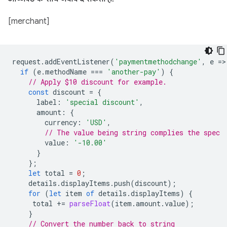
[merchant]
request
.
addEventListener
(
'paymentmethodchange'
,
e
=
>
if
(
e
.
methodName
===
'another-pay'
)
{
// Apply $10 discount for example.
const
discount
=
{
label
:
'special discount'
,
amount
:
{
currency
:
'USD'
,
// The value being string complies the spec
value
:
'-10.00'
}
};
let
total
=
0
;
details
.
displayItems
.
push
(
discount
);
for
(
let
item
of
details
.
displayItems
)
{
total
+=
parseFloat
(
item
.
amount
.
value
);
}
// Convert the number back to string