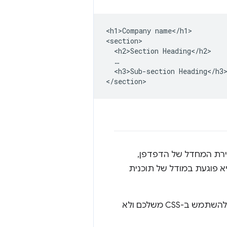
<h1>Company name</h1>

<section>

  <h2>Section Heading</h2>

  …

  <h3>Sub-section Heading</h3>
ירת המחדל של הדפדפן,
א פוגעת במודל של תוכנית
במקום להסתמך על גודל הגופן שמוגדר כברירת מחדל בכותרות בדפדפן, כדאי להשתמש ב-CSS משלכם ולא