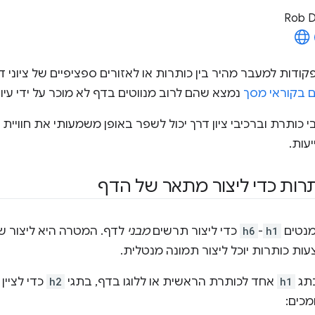
Rob 
קודות למעבר מהיר בין כותרות או לאזורים ספציפיים של ציוני 
בקוראי מסך
נמצא שהם לרוב מנווטים בדף לא מוכר על ידי עיון
בי כותרת וברכיבי ציון דרך יכול לשפר באופן משמעותי את חווי
עות.
רות כדי ליצור מתאר של הדף
נטים
h1
-
h6
כדי ליצור תרשים
מבני
לדף. המטרה היא ליצור ש
ות כותרות יוכל ליצור תמונה מנטלית.
תג
h1
אחד לכותרת הראשית או ללוגו בדף, בתגי
h2
כדי לציין
כים: