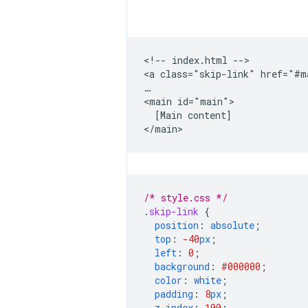
<!-- index.html -->

<a class="skip-link" href="#m
…

<main id="main">

  [Main content]

/* style.css */
.
skip-link
{
position
:
absolute
;
top
:
-40
px
;
left
:
0
;
background
:
#000000
;
color
:
white
;
padding
:
8
px
;
z-index
:
100
;