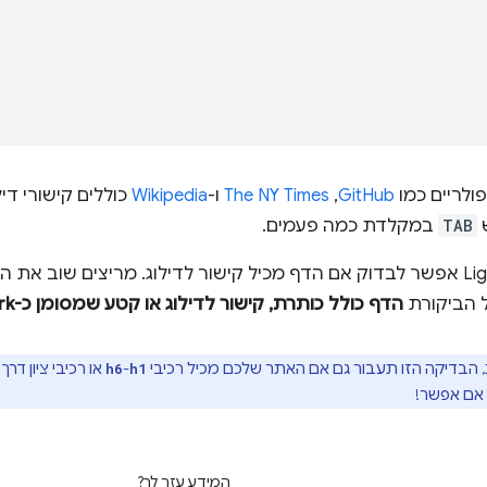
ולריים כמו
GitHub
,‏
The NY Times
ו-
Wikipedia
כוללים קישורי די
ש
TAB
במקלדת כמה פעמים.
בעזרת Lighthouse אפשר לבדוק אם הדף מכיל קישור לדילוג. מריצים שוב
 הביקורת
הדף כולל כותרת, קישור לדילוג או קטע שמסומן כ-landmark
 הבדיקה הזו תעבור גם אם האתר שלכם מכיל רכיבי
-
h6
h1
 אם אפשר!
המידע עזר לך?