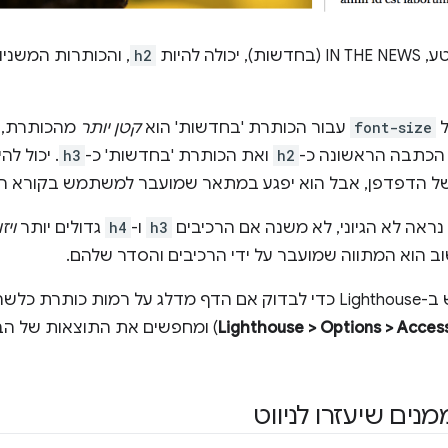
ולה להיות
h2
, והכותרות המשניו
ל
font-size
עבור הכותרת 'בחדשות' הוא
קטן יותר
מהכותרת, י
הכתבה הראשונה כ-
h2
ואת הכותרת 'בחדשות' כ-
h3
. יכול לה
ל הדפדפן, אבל הוא יפגע במתאר שמועבר למשתמש בקורא ה
נראה לא הגיוני, לא משנה אם הרכיבים
h3
ו-
h4
גדולים יותר
ויז
ב הוא המתווה שמועבר על ידי הרכיבים והסדר שלהם.
אפשר להשתמש ב-Lighthouse כדי לבדוק אם הדף מדלג על רמות כו
Lighthouse > Options > Accessi
) ומחפשים את התוצאות של הב
נים שיעזרו לניווט