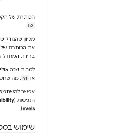
הכותרת של הקטע, IN THE NEWS (בחדשות), יכ
.
h3
מכיוון שהגודל ש
את הכותרת של 
ברירת המחדל ש
למרות שזה אולי 
או
h1
. מה שחשו
הנגישות (
bility
.
levels
שימוש בסממ