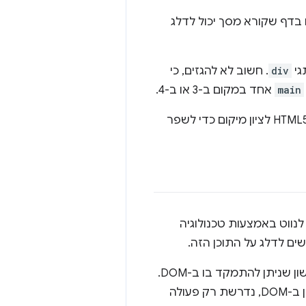
ם בדף שקורא מסך יכול לדלג
גי
div
. חשוב לא להגזים, כי
main
אחד במקום ב-3 או ב-4.
Lighthouse ממליץ לבצע ביקורת ידנית באתר כדי לוודא שנעשה שימוש ברכיבי HTML5 לציון מיקום כדי לשפר
לנווט באמצעות טכנולוגיה
 לדלג על התוכן הזה.
קישור לדילוג למקום מסוים בדף הוא עוגן מחוץ למסך, שתמיד מופיע כפריט הראשון שניתן להתמקד בו ב-DOM.
בדרך כלל הוא מכיל קישור בדף לתוכן העיקרי של הדף. מכיוון שזהו הרכיב הראשון ב-DOM, נדרשת רק פעולה