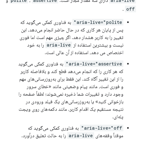
aria-live
دارای سه مقدار مجاز است:
assertive
،
polite
و
.
off
aria-live="polite"
به فناوری کمکی می‌گوید که
پس از پایان هر کاری که در حال حاضر انجام می‌دهد، این
تغییر را به کاربر هشدار دهد. اگر چیزی مهم است اما فوری
نیست و بیشترین استفاده از
aria-live
را به خود
اختصاص می دهد، استفاده از آن عالی است.
aria-live="assertive"
به فناوری کمکی می‌گوید
که هر کاری را که انجام می‌دهد قطع کند و بلافاصله کاربر
را از این تغییر آگاه کند. این فقط برای به‌روزرسانی‌های مهم
و فوری است، مانند پیام وضعیتی مانند «خطای سرور
وجود دارد و تغییرات شما ذخیره نمی‌شوند؛ لطفاً صفحه را
بازخوانی کنید» یا به‌روزرسانی‌های یک فیلد ورودی در
نتیجه مستقیم یک اقدام کاربر، مانند دکمه‌های روی ویجت
پله‌ای.
aria-live="off"
به فناوری کمکی می‌گوید که
موقتاً وقفه‌های
aria-live
را به حالت تعلیق درآورد.