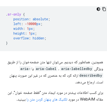
.
sr-only
{
position
:
absolute
;
left
:
-10000
px
;
width
:
1
px
;
height
:
1
px
;
overflow
:
hidden
;
}
همچنین، همانطور که دیدیم، می‌توان تنها متن صفحه‌خوان را از طریق
ویژگی
aria-labelledby
،
aria-label
یا
aria-
describedby
ارائه کرد که به عنصری که در غیر این صورت پنهان
است، ارجاع می‌دهد.
برای کسب اطلاعات بیشتر در مورد ایجاد متن "فقط صفحه خوان"، این
مقاله WebAIM در مورد
تکنیک های پنهان کردن متن را
ببینید.