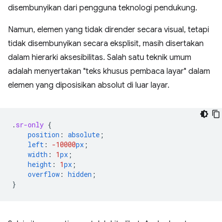
disembunyikan dari pengguna teknologi pendukung.
Namun, elemen yang tidak dirender secara visual, tetapi
tidak disembunyikan secara eksplisit, masih disertakan
dalam hierarki aksesibilitas. Salah satu teknik umum
adalah menyertakan "teks khusus pembaca layar" dalam
elemen yang diposisikan absolut di luar layar.
.
sr-only
{
position
:
absolute
;
left
:
-10000
px
;
width
:
1
px
;
height
:
1
px
;
overflow
:
hidden
;
}