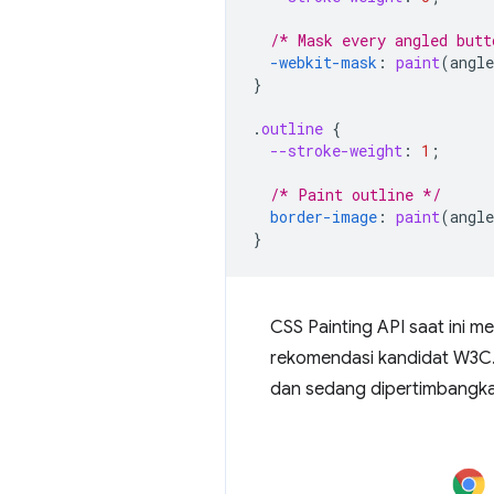
/* Mask every angled butt
-webkit-
mask
:
paint
(
angle
}
.
outline
{
--stroke-weight
:
1
;
/* Paint outline */
border-image
:
paint
(
angle
}
CSS Painting API saat ini m
rekomendasi kandidat W3C. 
dan sedang dipertimbangkan