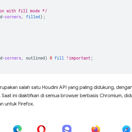
on with fill mode */
d
-corners
,
filled
);
d
-corners
,
outlined
)
0
fill
!important
;
erupakan salah satu Houdini API yang paling didukung, dengan
Saat ini diaktifkan di semua browser berbasis Chromium, didu
 untuk Firefox.