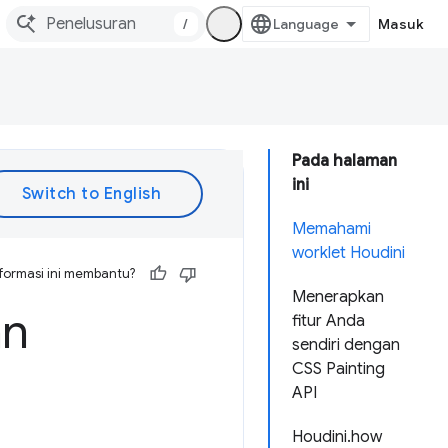
/
Masuk
Pada halaman
ini
Memahami
worklet Houdini
formasi ini membantu?
Menerapkan
an
fitur Anda
sendiri dengan
CSS Painting
API
Houdini.how