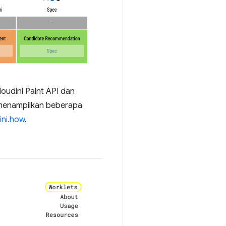
udini Paint API dan
 menampilkan beberapa
ini.how
.