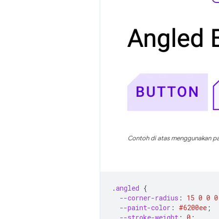
Contoh di atas menggunakan pai
.
angled
{
--corner-radius
:
15
0
0
0
--paint-color
:
#6200ee
;
--stroke-weight
:
0
;