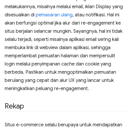
melakukannya, misalnya melalui email, iklan Display yang
disesuaikan di
pemasaran ulang
, atau notifikasi. Hal ini
akan berfungsi optimal jika alur dari re-engagement ke
situs berjalan selancar mungkin. Sayangnya, hal ini tidak
selalu terjadi, seperti misalnya aplikasi email sering kali
membuka link di webview dalam aplikasi, sehingga
memperlambat pemuatan halaman dan mempersulit
login melalui penyimpanan cache dan cookie yang
berbeda. Pastikan untuk mengoptimalkan pemuatan
berulang yang cepat dan alur UX yang lancar untuk
meningkatkan peluang re-engagement.
Rekap
Situs e-commerce selalu berupaya untuk mendapatkan