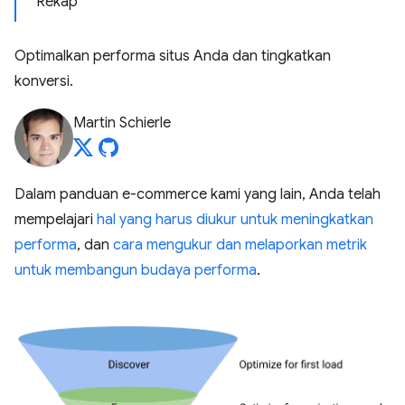
Rekap
Optimalkan performa situs Anda dan tingkatkan
konversi.
Martin Schierle
Dalam panduan e-commerce kami yang lain, Anda telah
mempelajari
hal yang harus diukur untuk meningkatkan
performa
, dan
cara mengukur dan melaporkan metrik
untuk membangun budaya performa
.