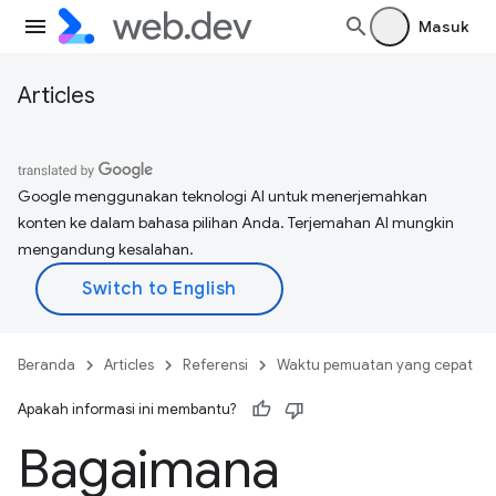
Masuk
Articles
Google menggunakan teknologi AI untuk menerjemahkan
konten ke dalam bahasa pilihan Anda. Terjemahan AI mungkin
mengandung kesalahan.
Beranda
Articles
Referensi
Waktu pemuatan yang cepat
Apakah informasi ini membantu?
Bagaimana