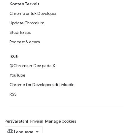
Konten Terkait
Chrome untuk Developer
Update Chromium
Studi kasus
Podcast & acara
Ikuti
@ChromiumDev pada X
YouTube
Chrome for Developers di LinkedIn
RSS
Persyaratan
Privasi
Manage cookies