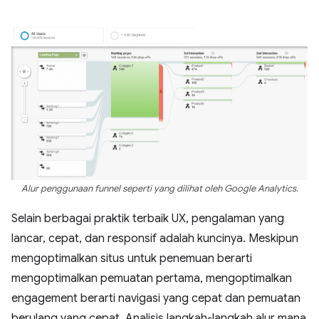
Alur penggunaan funnel seperti yang dilihat oleh Google Analytics.
Selain berbagai praktik terbaik UX, pengalaman yang
lancar, cepat, dan responsif adalah kuncinya. Meskipun
mengoptimalkan situs untuk penemuan berarti
mengoptimalkan pemuatan pertama, mengoptimalkan
engagement berarti navigasi yang cepat dan pemuatan
berulang yang cepat. Analisis langkah-langkah alur mana