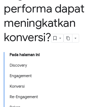
performa dapat
meningkatkan
konversi?
Pada halaman ini
Discovery
Engagement
Konversi
Re-Engagement