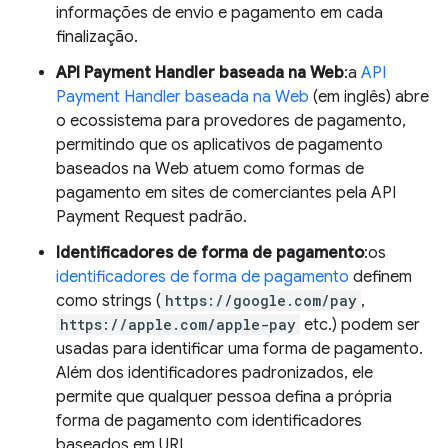
informações de envio e pagamento em cada
finalização.
API Payment Handler baseada na Web
:a
API
Payment Handler baseada na Web
(em inglês) abre
o ecossistema para provedores de pagamento,
permitindo que os aplicativos de pagamento
baseados na Web atuem como formas de
pagamento em sites de comerciantes pela API
Payment Request padrão.
Identificadores de forma de pagamento
:os
identificadores de forma de pagamento
definem
como strings (
https://google.com/pay
,
https://apple.com/apple-pay
etc.) podem ser
usadas para identificar uma forma de pagamento.
Além dos identificadores padronizados, ele
permite que qualquer pessoa defina a própria
forma de pagamento com identificadores
baseados em URL.