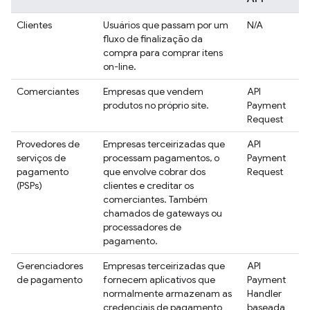
Clientes
Usuários que passam por um
N/A
fluxo de finalização da
compra para comprar itens
on-line.
Comerciantes
Empresas que vendem
API
produtos no próprio site.
Payment
Request
Provedores de
Empresas terceirizadas que
API
serviços de
processam pagamentos, o
Payment
pagamento
que envolve cobrar dos
Request
(PSPs)
clientes e creditar os
comerciantes. Também
chamados de gateways ou
processadores de
pagamento.
Gerenciadores
Empresas terceirizadas que
API
de pagamento
fornecem aplicativos que
Payment
normalmente armazenam as
Handler
credenciais de pagamento
baseada