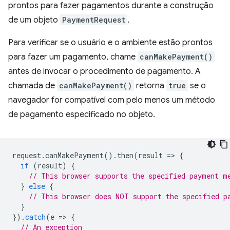
prontos para fazer pagamentos durante a construção
de um objeto
PaymentRequest
.
Para verificar se o usuário e o ambiente estão prontos
para fazer um pagamento, chame
canMakePayment()
antes de invocar o procedimento de pagamento. A
chamada de
canMakePayment()
retorna
true
se o
navegador for compatível com pelo menos um método
de pagamento especificado no objeto.
request
.
canMakePayment
().
then
(
result
=
>
{
if
(
result
)
{
// This browser supports the specified payment m
}
else
{
// This browser does NOT support the specified p
}
}).
catch
(
e
=
>
{
// An exception