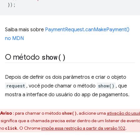
});
Saiba mais sobre
PaymentRequest.canMakePayment()
no MDN
O método
show(
)
Depois de definir os dois parâmetros e criar o objeto
request
, você pode chamar o método
show()
, que
mostra a interface do usuário do app de pagamentos.
Aviso
: para chamar o método
, adicione uma
ativação do usuá
show()
o significa que a chamada precisa estar dentro de um listener de evento
mo
. O Chrome
impõe essa restrição a partir da versão 102
.
click