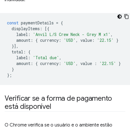
const
paymentDetails
=
{
displayItems
:
[{
label
:
'Anvil L/S Crew Neck - Grey M x1'
,
amount
:
{
currency
:
'USD'
,
value
:
'22.15'
}
}],
total
:
{
label
:
'Total due'
,
amount
:
{
currency
:
'USD'
,
value
:
'22.15'
}
}
};
Verificar se a forma de pagamento
está disponível
O Chrome verifica se o usuário e o ambiente estão