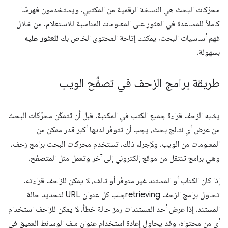
محرّكات البحث هي النسخة الرقمية من المكتبي. ويستخدمون فهرسًا
كاملاً للمساعدة في العثور على المعلومات المناسبة للاستعلام. من خلال
فهم أساسيات البحث، يمكنك إتاحة المحتوى الخاص بك
للعثور عليه
بسهولة.
طريقة برامج الزحف في تصفُّح الويب
يشبه الزحف قراءة جميع الكتب في المكتبة. قبل أن تتمكّن محرّكات البحث
من عرض أي نتائج بحث، يجب أن تتوفّر لديها أكبر قدر ممكن من
المعلومات من الويب. ولإجراء ذلك، تستخدم محركات البحث برامج زحف،
وهي برامج تنتقل من موقع إلكتروني إلى آخر وتعمل مثل المتصفّح.
إذا كان الكتاب أو المستند غير متوفّر أو تالف، لا يمكن للزاحف قراءته.
تحاول برامج الزحف retrievingجلب كل عنوان URL لتحديد حالة
المستند. إذا عرض أحد المستندات رمز حالة خطأ، لا يمكن للزاحف استخدام
أي من محتواه، وقد يحاول إعادة استخدام عنوان ملف الوسائط العميق في