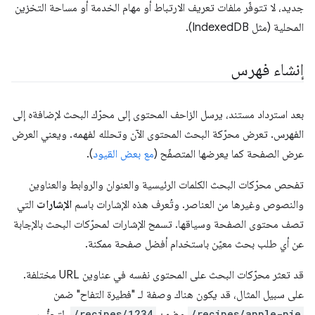
جديد، لا تتوفّر ملفات تعريف الارتباط أو مهام الخدمة أو مساحة التخزين
المحلية (مثل IndexedDB).
إنشاء فهرس
بعد استرداد مستند، يرسل الزاحف المحتوى إلى محرّك البحث لإضافةه إلى
الفهرس. تعرض محرّكة البحث المحتوى الآن وتحلله لفهمه. ويعني العرض
عرض الصفحة كما يعرضها المتصفّح (
مع بعض القيود
).
تفحص محرّكات البحث الكلمات الرئيسية والعنوان والروابط والعناوين
والنصوص وغيرها من العناصر. وتُعرف هذه الإشارات باسم
الإشارات
التي
تصف محتوى الصفحة وسياقها. تسمح الإشارات لمحرّكات البحث بالإجابة
عن أي طلب بحث معيّن باستخدام أفضل صفحة ممكنة.
قد تعثر محرّكات البحث على المحتوى نفسه في عناوين URL مختلفة.
على سبيل المثال، قد يكون هناك وصفة لـ "فطيرة التفاح" ضمن
/recipes/apple-pie
وضمن
/recipes/1234
. لتجنُّب