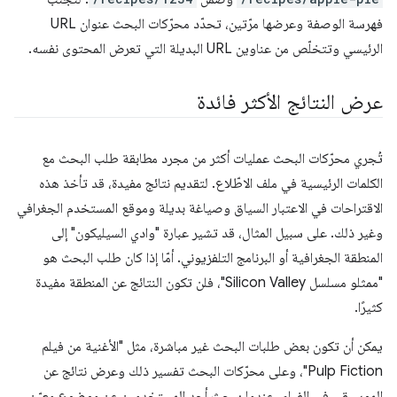
فهرسة الوصفة وعرضها مرّتين، تحدّد محرّكات البحث عنوان URL
الرئيسي وتتخلّص من عناوين URL البديلة التي تعرض المحتوى نفسه.
عرض النتائج الأكثر فائدة
تُجري محرّكات البحث عمليات أكثر من مجرد مطابقة طلب البحث مع
الكلمات الرئيسية في ملف الاطّلاع. لتقديم نتائج مفيدة، قد تأخذ هذه
الاقتراحات في الاعتبار السياق وصياغة بديلة وموقع المستخدم الجغرافي
وغير ذلك. على سبيل المثال، قد تشير عبارة "وادي السيليكون" إلى
المنطقة الجغرافية أو البرنامج التلفزيوني. أمّا إذا كان طلب البحث هو
"ممثلو مسلسل Silicon Valley"، فلن تكون النتائج عن المنطقة مفيدة
كثيرًا.
يمكن أن تكون بعض طلبات البحث غير مباشرة، مثل "الأغنية من فيلم
Pulp Fiction"، وعلى محرّكات البحث تفسير ذلك وعرض نتائج عن
الموسيقى في الفيلم. عندما يبحث أحد المستخدمين عن موضوع معيّن،