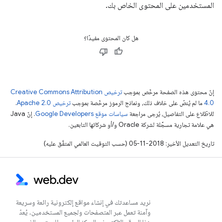
المستخدمين على المحتوى الخاص بك.
هل كان المحتوى مفيدًا؟
إنّ محتوى هذه الصفحة مرخّص بموجب
ترخيص Creative Commons Attribution
4.0‏
ما لم يُنصّ على خلاف ذلك، ونماذج الرموز مرخّصة بموجب
ترخيص Apache 2.0‏
.
للاطّلاع على التفاصيل، يُرجى مراجعة
سياسات موقع Google Developers‏
. إنّ Java
هي علامة تجارية مسجَّلة لشركة Oracle و/أو شركائها التابعين.
تاريخ التعديل الأخير: 2018-11-05 (حسب التوقيت العالمي المتفَّق عليه)
نريد مساعدتك في إنشاء مواقع إلكترونية رائعة وسريعة
وآمنة تعمل عبر المتصفحات ولجميع المستخدمين. يُعدّ