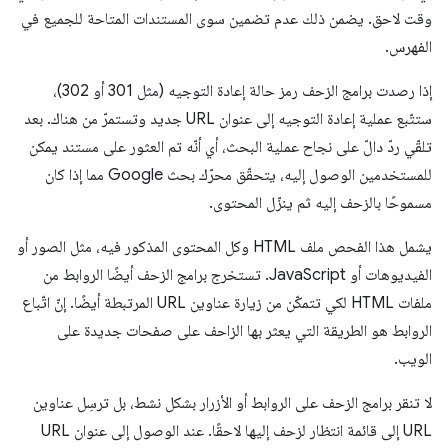
وقت لاحق. يضمن ذلك عدم تضمين سوى المستندات المتاحة للجميع في
الفهرس.
إذا رصدت برامج الزحف رمز حالة إعادة التوجيه (مثل 301 أو 302)،
ستتّبع عملية إعادة التوجيه إلى عنوان URL جديد وتستمرّ من هناك. بعد
تلقّي ردّ دالّ على نجاح عملية البحث، أي أنّه تم العثور على مستند يمكن
للمستخدمين الوصول إليه، يتحقّق محرّك بحث Google مما إذا كان
مسموحًا بالزحف إليه ثم ينزّل المحتوى.
يشمل هذا الفحص ملف HTML وكل المحتوى المذكور فيه، مثل الصور أو
الفيديوهات أو JavaScript. تستخرج برامج الزحف أيضًا الروابط من
ملفات HTML لكي تتمكّن من زيارة عناوين URL المرتبطة أيضًا. إنّ اتّباع
الروابط هو الطريقة التي يعثر بها الزاحف على صفحات جديدة على
الويب.
لا تنقر برامج الزحف على الروابط أو الأزرار بشكل نشط، بل ترسِل عناوين
URL إلى قائمة انتظار لزحف إليها لاحقًا. عند الوصول إلى عنوان URL