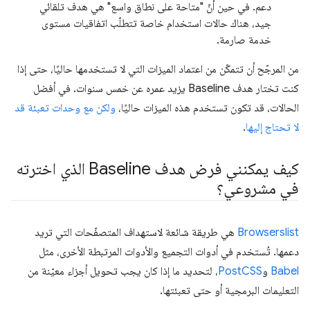
دعم. في حين أنّ "متاحة على نطاق واسع" هي هدف تلقائي
جيد، هناك حالات استخدام خاصة تتطلّب اتفاقيات مستوى
خدمة صارمة.
من المرجّح أن تتمكّن من اعتماد الميزات التي لا تستخدمها حاليًا، حتى إذا
كنت تختار هدف Baseline يزيد عمره عن خمس سنوات. في أفضل
الحالات، قد تكون تستخدم هذه الميزات حاليًا،
ولكن مع وحدات تعبئة قد
لا تحتاج إليها
.
كيف يمكنني فرض هدف Baseline الذي اخترته
في مشروعي؟
Browserslist
هي طريقة شائعة لاستهداف المتصفّحات التي تريد
دعمها. تُستخدم في أدوات التجميع والأدوات المرتبطة الأخرى، مثل
Babel
و
PostCSS
، لتحديد ما إذا كان يجب تحويل أجزاء معيّنة من
التعليمات البرمجية أو حتى تعبئتها.