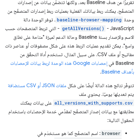
تقريرًا عن هدف Baseline بعد، ولكنها تتضمّن بيانات عن إصدارات
المتصفّح، يمكنك ربط بياناتك الفعلية بعمليات ربط إصدارات المتصفّح من
وحدة
baseline-browser-mapping
. توفر الوحدة دالة
JavaScript -
getAllVersions()
- التي تربط المتصفحات حسب
الاسم والإصدار بسنة Baseline وحالة الدعم لميزة "متاحة على نطاق
واسع". يمكن تقديم عمليات الربط هذه على شكل مصفوفات أو عناصر ذات
مفاتيح أو ملف CSV. على سبيل المثال، تستخدم أداة التحقّق من
Baseline في
إحصاءات Google هذه الوحدة لربط بيانات الإحصاءات
بأهداف Baseline
.
تتوفّر نتائج هذه الدالة أيضًا على شكل
ملفات JSON أو CSV مستضافة
يتم تعديلها يوميًا. يحتوي ملف
all_versions_with_supports.csv
على بيانات يمكنك
مطابقتها مع بيانات إصدار المتصفّح لمقدّمي خدمة الإحصاءات باستخدام
الحقول التالية:
browser
: اسم المتصفّح كما هو مستخدَم في