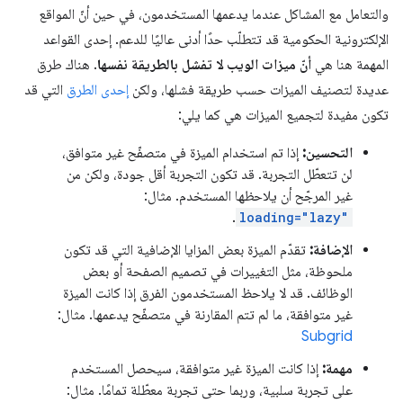
والتعامل مع المشاكل عندما يدعمها المستخدمون، في حين أنّ المواقع
الإلكترونية الحكومية قد تتطلّب حدًا أدنى عاليًا للدعم. إحدى القواعد
المهمة هنا هي
أنّ ميزات الويب لا تفشل بالطريقة نفسها
. هناك طرق
عديدة لتصنيف الميزات حسب طريقة فشلها، ولكن
إحدى الطرق
التي قد
تكون مفيدة لتجميع الميزات هي كما يلي:
التحسين:
إذا تم استخدام الميزة في متصفّح غير متوافق،
لن تتعطّل التجربة. قد تكون التجربة أقل جودة، ولكن من
غير المرجّح أن يلاحظها المستخدم. مثال:
.
loading="lazy"
الإضافة:
تقدّم الميزة بعض المزايا الإضافية التي قد تكون
ملحوظة، مثل التغييرات في تصميم الصفحة أو بعض
الوظائف. قد لا يلاحظ المستخدمون الفرق إذا كانت الميزة
غير متوافقة، ما لم تتم المقارنة في متصفّح يدعمها. مثال:
Subgrid
مهمة:
إذا كانت الميزة غير متوافقة، سيحصل المستخدم
على تجربة سلبية، وربما حتى تجربة معطّلة تمامًا. مثال: