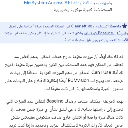
واجهة برمجة التطبيقات File System Access API
المستخدَمة كميزة مركزية وضرورية
ملاحظة:
تستخدم وكالة
Clearleft في المملكة المتحدة ميزة "متاحة على نطاق
واسع" في Baseline كهدف لها
، ولكنها تأخذ في الاعتبار ما إذا كان يمكن استخدام الميزات
الأحدث كتحسين تدريجي قبل استبعادها تمامًا.
قد تلاحظ أيضًا أنّ ميزات معيّنة خارج هدفك تحظى بدعم أفضل مما
تعتقد. من الممكن فهم عدد المستخدمين الذين يدعمون ميزة معيّنة. تتيح
لك أداة Can I Use التحقّق من دعم الميزات الفردية استنادًا إلى بيانات
الإحصاءات. يتيح لك RUMvision أيضًا إمكانية الاطّلاع على البيانات على
مستوى الميزة واستكشافها إذا كان ذلك مفيدًا لك.
بهذه الطريقة، يمكنك استخدام هدف Baseline لتقليل عدد الميزات التي
تحتاج إلى دراستها بعناية. لا داعي للقلق بشأن أي ميزة ضِمن هدفك. إذا
كانت هناك ميزة واحدة أو اثنتان خارج هدفك ستكونان مفيدتين بشكل
خاص، لديك الأدوات اللازمة لاستكشاف المزيد وتحديد ما إذا كنت تريد