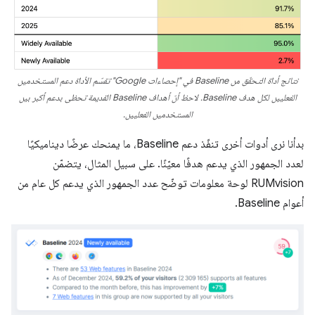
نتائج أداة التحقّق من Baseline في "إحصاءات Google" تقسّم الأداة دعم المستخدمين
الفعليين لكل هدف Baseline. لاحظ أنّ أهداف Baseline القديمة تحظى بدعم أكبر بين
المستخدمين الفعليين.
بدأنا نرى أدوات أخرى تنفّذ دعم Baseline، ما يمنحك عرضًا ديناميكيًا
لعدد الجمهور الذي يدعم هدفًا معيّنًا. على سبيل المثال، يتضمّن
RUMvision لوحة معلومات توضّح عدد الجمهور الذي يدعم كل عام من
أعوام Baseline.