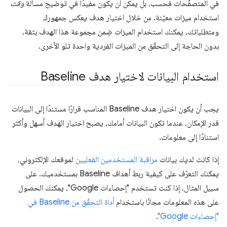
في المتصفّحات فحسب، بل يمكن أن يكون مفيدًا في توضيح مسألة
وقت
استخدام ميزات معيّنة. من خلال اختيار هدف يعكس جمهورك
ومتطلباتك، يمكنك استخدام الميزات ضِمن مجموعة هذا الهدف بثقة،
بدون الحاجة إلى التحقّق من الميزات الفردية واحدة تلو الأخرى.
استخدام البيانات لاختيار هدف Baseline
يجب أن يكون اختيار هدف Baseline المناسب قرارًا مستندًا إلى البيانات
قدر الإمكان. عندما تكون البيانات أمامك، يصبح اختيار الهدف أسهل وأكثر
استنادًا إلى معلومات.
إذا كانت لديك بيانات
مراقبة المستخدمين الفعليين
لموقعك الإلكتروني،
يمكنك التعرّف على كيفية ربط أهداف Baseline بمستخدميك. على
سبيل المثال، إذا كنت تستخدم "إحصاءات Google"، يمكنك الحصول
على هذه المعلومات مجانًا باستخدام
أداة التحقّق من Baseline في
"إحصاءات Google"
.