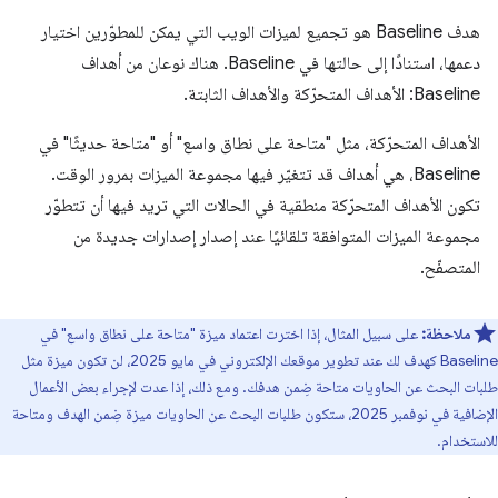
هدف Baseline هو تجميع لميزات الويب التي يمكن للمطوّرين اختيار
دعمها، استنادًا إلى حالتها في Baseline. هناك نوعان من أهداف
Baseline: الأهداف المتحرّكة والأهداف الثابتة.
الأهداف المتحرّكة، مثل "متاحة على نطاق واسع" أو "متاحة حديثًا" في
Baseline، هي أهداف قد تتغيّر فيها مجموعة الميزات بمرور الوقت.
تكون الأهداف المتحرّكة منطقية في الحالات التي تريد فيها أن تتطوّر
مجموعة الميزات المتوافقة تلقائيًا عند إصدار إصدارات جديدة من
المتصفّح.
ملاحظة:
على سبيل المثال، إذا اخترت اعتماد ميزة "متاحة على نطاق واسع" في
Baseline كهدف لك عند تطوير موقعك الإلكتروني في مايو 2025، لن تكون ميزة مثل
طلبات البحث عن الحاويات متاحة ضِمن هدفك. ومع ذلك، إذا عدت لإجراء بعض الأعمال
الإضافية في نوفمبر 2025، ستكون طلبات البحث عن الحاويات ميزة ضِمن الهدف ومتاحة
للاستخدام.