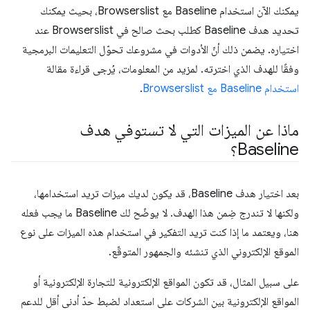
يمكنك الآن استخدام Baseline مع Browserslist، بحيث يمكنك
تحديد هدف Baseline كطلب بحث صالح في Browserslist عند
اختياره. يضمن ذلك أنّ الأدوات في مشروعك تحوّل التعليمات البرمجية
وفقًا للهدف الذي اخترته. لمزيد من المعلومات، يُرجى قراءة مقالة
استخدام Baseline مع Browserslist
.
ماذا عن الميزات التي لا تستوفي هدف
Baseline؟
بعد اختيار هدف Baseline، قد يكون لديك ميزات تريد استخدامها،
ولكنها لا تندرج ضِمن هذا الهدف. لا يوضّح لك Baseline ما يجب فعله
هنا، ويعتمد ما إذا كنت تريد التفكير في استخدام هذه الميزات على نوع
الموقع الإلكتروني الذي تنشئه والجمهور المتوقّع.
على سبيل المثال، قد تكون المواقع الإلكترونية للتجارة الإلكترونية أو
المواقع الإلكترونية بين الشركات على استعداد لضبط حدّ أدنى أقل للدعم