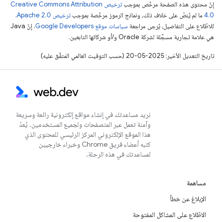
إنّ محتوى هذه الصفحة مرخّص بموجب
ترخيص Creative Commons Attribution
4.0‏
ما لم يُنصّ على خلاف ذلك، ونماذج الرموز مرخّصة بموجب
ترخيص Apache 2.0‏
.
للاطّلاع على التفاصيل، يُرجى مراجعة
سياسات موقع Google Developers‏
. إنّ Java
هي علامة تجارية مسجَّلة لشركة Oracle و/أو شركائها التابعين.
تاريخ التعديل الأخير: 2025-05-20 (حسب التوقيت العالمي المتفَّق عليه)
نريد مساعدتك في إنشاء مواقع إلكترونية رائعة وسريعة
وآمنة تعمل عبر المتصفحات ولجميع المستخدمين. يُعدّ
هذا الموقع الإلكتروني المركز الرئيسي للمحتوى الذي
كتبه أعضاء فريق Chrome وخبراء خارجيين
لمساعدتك في هذه الرحلة.
مساهمة
الإبلاغ عن خطأ
الاطّلاع على المشاكل المفتوحة