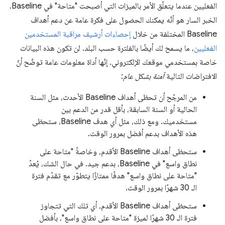
الفعليين عندما يتعلّق الأمر بالميزات التي أصبحت "متاحة" في Baseline.
الخبر السار هو أنّه يمكنك الحصول على فكرة عامة عن دعم أهداف
Baseline المختلفة من خلال
إحصاءات أرشيف مراقبة المستخدمين
الفعليين
، ما يسمح لك أيضًا بالفلترة حسب البلد. لن تكون هذه البيانات
خاصة بمستخدمي موقعك الإلكتروني. إنّها أداة معلومات عامة توضّح أنّ
الافتراضات التالية
آمنة بشكل عام
:
من المرجّح أن تحظى أهداف Baseline الأحدث، مثل السنة
الحالية أو السنة السابقة، بأقل قدر من الدعم بين
مستخدميك. ومع ذلك، مثل أي هدف Baseline، ستحظى
هذه الأهداف بدعم أفضل بمرور الوقت.
ستحظى أهداف Baseline الأقدم، وخاصةً "متاحة على
نطاق واسع" في Baseline، بدعم جيد. في حال الشك، يُعدّ
"متاحة على نطاق واسع" هدفًا ممتازًا يتطوّر مع تقدّم فترة
الـ 30 شهرًا بمرور الوقت.
ستحظى أهداف Baseline الأقدم، أي تلك التي تتجاوز
فترة الـ 30 شهرًا لميزة "متاحة على نطاق واسع"، بأفضل