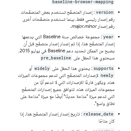
baseline-browser-mapping
version
: إصدار المتصفّح تستخدم بعض المتصفّحات
رقم إصدار رئيسي فقط، بينما تستخدم متصفّحات أخرى
رقم إصدار
major.minor
.
year
: مجموعة خصائص سنة Baseline التي يدعمها
إصدار المتصفّح هذا. إذا تم إصدار إصدار متصفّح قبل أن
يصبح من الممكن تحديد دعم Baseline في يوليو 2015،
سيحتوي هذا الحقل على
pre_baseline
supports
: يحتوي هذا الحقل على
widely
أو
newly
لإصدارات المتصفّح التي تدعم مجموعات الميزات
هذه، ويكون فارغًا للإصدارات التي لا تدعم أيًا من
مجموعات الميزات هذه. تتوافق جميع إصدارات المتصفّح
التي تدعم ميزة "متاحة حديثًا" أيضًا مع ميزة "متاحة على
نطاق واسع".
release_date
: تاريخ إصدار إصدار المتصفّح هذا، إذا
كان متاحًا