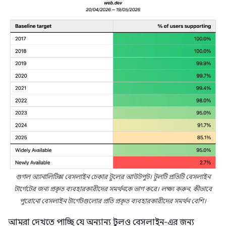
গুগল অ্যানালিটিক্স বেসলাইন চেকার টুলের আউটপুট। টুলটি প্রতিটি বেসলাইন
টার্গেটের জন্য প্রকৃত ব্যবহারকারীদের সমর্থনকে ভাগ করে। লক্ষ্য করুন, কীভাবে
পুরোনো বেসলাইন টার্গেটগুলোর প্রতি প্রকৃত ব্যবহারকারীদের সমর্থন বেশি।
আমরা দেখতে পাচ্ছি যে অন্যান্য টুলও বেসলাইন-এর জন্য