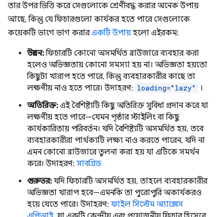
তার উপর ভিত্তি করে সেগুলোকে শ্রেণীবদ্ধ করার অনেক উপায়
আছে, কিন্তু যে ফিচারগুলো কার্যকর হতে পারে সেগুলোকে
কয়েকটি ভাগে ভাগ করার
একটি উপায়
হলো এইরকম:
উন্নয়ন:
ফিচারটি কোনো অসমর্থিত ব্রাউজারে ব্যবহার করা
হলেও অভিজ্ঞতায় কোনো সমস্যা হয় না। অভিজ্ঞতা হয়তো
কিছুটা খারাপ হতে পারে, কিন্তু ব্যবহারকারীর কাছে তা
লক্ষণীয় নাও হতে পারে। উদাহরণ:
loading="lazy"
।
অতিরিক্ত:
এই বৈশিষ্ট্যটি কিছু অতিরিক্ত সুবিধা প্রদান করে যা
লক্ষণীয় হতে পারে—যেমন পৃষ্ঠার স্টাইলিং বা কিছু
কার্যকারিতায় পরিবর্তন। যদি বৈশিষ্ট্যটি অসমর্থিত হয়, তবে
ব্যবহারকারীরা পার্থক্যটি লক্ষ্য নাও করতে পারেন, যদি না
এমন কোনো ব্রাউজারে তুলনা করা হয় যা এটিকে সমর্থন
করে। উদাহরণ:
সাবগ্রিড
গুরুতর:
যদি ফিচারটি অসমর্থিত হয়, তাহলে ব্যবহারকারীর
অভিজ্ঞতা খারাপ হবে—এমনকি তা পুরোপুরি অকার্যকরও
হয়ে যেতে পারে। উদাহরণ:
ফাইল সিস্টেম অ্যাক্সেস
এপিআই,
যা একটি কেন্দ্রীয় এবং প্রয়োজনীয় ফিচার হিসেবে