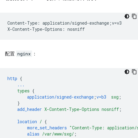
Content-Type: application/signed-exchange;v=v3

配置
nginx
：
http
{
...
types
{
application/signed-exchange
;
v=b3
sxg
;
}
add_header
X-Content-Type-Options
nosniff
;
location
/
{
more_set_headers
"Content-Type:
application/
alias
/var/www/sxg/
;