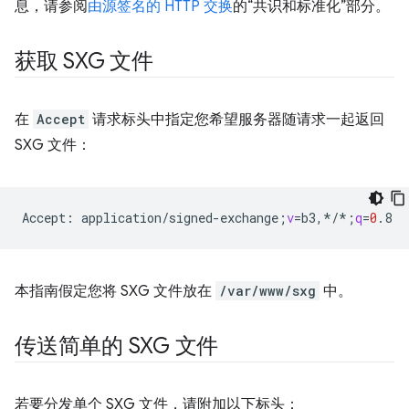
息，请参阅
由源签名的 HTTP 交换
的“共识和标准化”部分。
获取 SXG 文件
在
Accept
请求标头中指定您希望服务器随请求一起返回
SXG 文件：
Accept:
application/signed-exchange
;
v
=
b3,*/*
;
q
=
0
本指南假定您将 SXG 文件放在
/var/www/sxg
中。
传送简单的 SXG 文件
若要分发单个 SXG 文件，请附加以下标头：