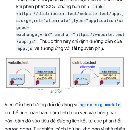
khi phân phát SXG, chẳng hạn như:
link:
<https://distributor.test/website.test/app.j
s.sxg>;rel="alternate";type="application/si
gned-
exchange;v=b3";anchor="https://website.test
/app.js"
. Thuộc tính này chỉ định đường dẫn của
app.js
và tương ứng với tài nguyên phụ.
Việc đầu tiên tương đối dễ dàng vì
nginx-sxg-module
có thể tính toán hàm băm tính toàn vẹn và nhúng các
hàm băm đó vào tiêu đề đường liên kết từ các phản hồi
ngược dòng. Tuy nhiên, cách thứ hai khó hơn vì nhà phân