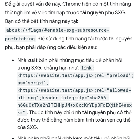
Để giải quyết vấn đề này, Chrome hiện có một tính năng
thử nghiệm về việc tìm nạp trước tài nguyên phụ SXG.
Bạn có thể bật tính năng này tại:
about://flags/#enable-sxg-subresource-
prefetching
. Để sử dụng tính năng tải trước tài nguyên
phụ, bạn phải đáp ứng các điều kiện sau:
Nhà xuất bản phải nhúng mục tiêu đề phản hồi
trong SXG, chẳng hạn như:
link:
<https://website.test/app.js>;rel="preload";
as="script",
<https://website.test/app.js>;rel="allowed-
alt-sxg";header-integrity="sha256-
h6GuCtTXe2nITIHHpJM+xCxcKrYDpOFcIXjihE4asx
k="
. Thuộc tính này chỉ định tài nguyên phụ có thể
được thay thế bằng hàm băm tính toàn vẹn cụ thể
của SXG.
Nhà phân phối phải đính kèm một tiêu đề phản hồi