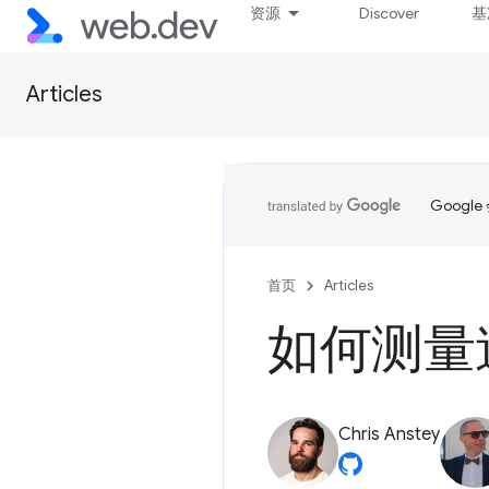
资源
Discover
基
Articles
Goog
首页
Articles
如何测量
Chris Anstey