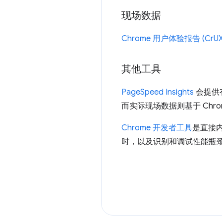
现场数据
Chrome 用户体验报告 (CrUX
其他工具
PageSpeed Insights
会提供有
而实际现场数据则基于 Chr
Chrome 开发者工具
是直接内
时，以及识别和调试性能瓶