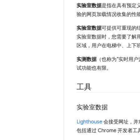
实验室数据
是指在具有预定
验的网页加载情况收集的性
实验室数据
可提供可重现的
实验室数据时，您需要了解用
区域，用户在电梯中、上下
实测数据
（也称为“实时用户
试功能也有限。
工具
实验室数据
Lighthouse
会接受网址，并对
包括通过 Chrome 开发