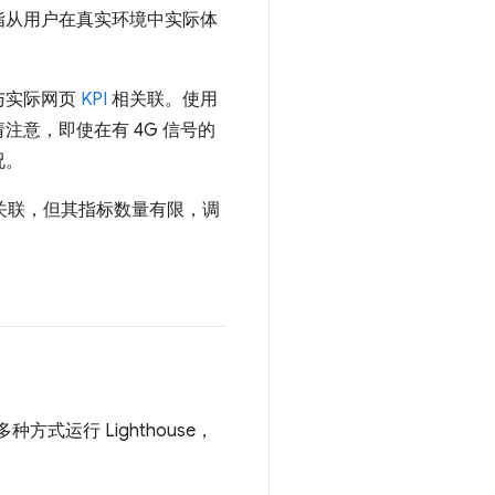
指从用户在真实环境中实际体
与实际网页
KPI
相关联。使用
意，即使在有 4G 信号的
况。
相关联，但其指标数量有限，调
运行 Lighthouse，