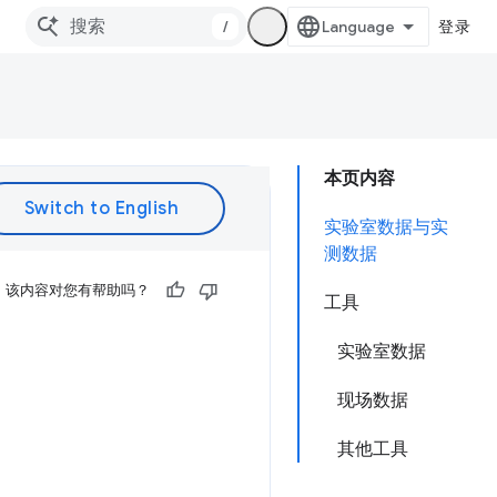
/
登录
本页内容
实验室数据与实
测数据
该内容对您有帮助吗？
工具
实验室数据
现场数据
其他工具