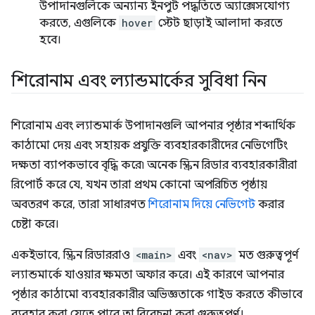
উপাদানগুলিকে অন্যান্য ইনপুট পদ্ধতিতে অ্যাক্সেসযোগ্য
করতে, এগুলিকে
hover
স্টেট ছাড়াই আলাদা করতে
হবে।
শিরোনাম এবং ল্যান্ডমার্কের সুবিধা নিন
শিরোনাম এবং ল্যান্ডমার্ক উপাদানগুলি আপনার পৃষ্ঠার শব্দার্থিক
কাঠামো দেয় এবং সহায়ক প্রযুক্তি ব্যবহারকারীদের নেভিগেটিং
দক্ষতা ব্যাপকভাবে বৃদ্ধি করে৷ অনেক স্ক্রিন রিডার ব্যবহারকারীরা
রিপোর্ট করে যে, যখন তারা প্রথম কোনো অপরিচিত পৃষ্ঠায়
অবতরণ করে, তারা সাধারণত
শিরোনাম দিয়ে নেভিগেট
করার
চেষ্টা করে।
একইভাবে, স্ক্রিন রিডাররাও
<main>
এবং
<nav>
মত গুরুত্বপূর্ণ
ল্যান্ডমার্কে যাওয়ার ক্ষমতা অফার করে। এই কারণে আপনার
পৃষ্ঠার কাঠামো ব্যবহারকারীর অভিজ্ঞতাকে গাইড করতে কীভাবে
ব্যবহার করা যেতে পারে তা বিবেচনা করা গুরুত্বপূর্ণ।