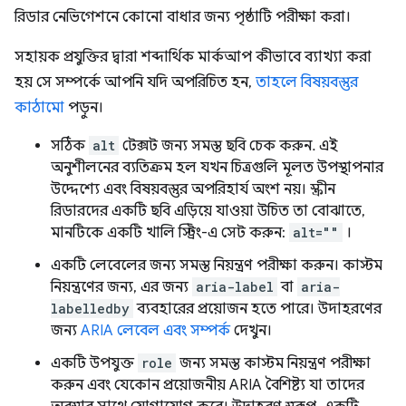
রিডার নেভিগেশনে কোনো বাধার জন্য পৃষ্ঠাটি পরীক্ষা করা।
সহায়ক প্রযুক্তির দ্বারা শব্দার্থিক মার্কআপ কীভাবে ব্যাখ্যা করা
হয় সে সম্পর্কে আপনি যদি অপরিচিত হন,
তাহলে বিষয়বস্তুর
কাঠামো
পড়ুন।
সঠিক
alt
টেক্সট জন্য সমস্ত ছবি চেক করুন. এই
অনুশীলনের ব্যতিক্রম হল যখন চিত্রগুলি মূলত উপস্থাপনার
উদ্দেশ্যে এবং বিষয়বস্তুর অপরিহার্য অংশ নয়। স্ক্রীন
রিডারদের একটি ছবি এড়িয়ে যাওয়া উচিত তা বোঝাতে,
মানটিকে একটি খালি স্ট্রিং-এ সেট করুন:
alt=""
।
একটি লেবেলের জন্য সমস্ত নিয়ন্ত্রণ পরীক্ষা করুন। কাস্টম
নিয়ন্ত্রণের জন্য, এর জন্য
aria-label
বা
aria-
labelledby
ব্যবহারের প্রয়োজন হতে পারে। উদাহরণের
জন্য
ARIA লেবেল এবং সম্পর্ক
দেখুন।
একটি উপযুক্ত
role
জন্য সমস্ত কাস্টম নিয়ন্ত্রণ পরীক্ষা
করুন এবং যেকোন প্রয়োজনীয় ARIA বৈশিষ্ট্য যা তাদের