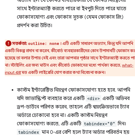
অভ্যাস হল যে কোনও ব্যবহারকারী যে কোনও নিয়ন্ত্রণের
সাথে ইন্টারঅ্যাক্ট করতে পারে বা ইনপুট দিতে পারে যাতে
ফোকাসযোগ্য এবং ফোকাস সূচক (যেমন ফোকাস রিং)
প্রদর্শন করা উচিত।
সতর্কতা:
। এটি একটি সাধারণ অভ্যাস, কিন্তু যদি আপনি
outline: none
একটি বিকল্প প্রদান না করেন, কীবোর্ড ব্যবহারকারীদের কোন উপাদানটি ফোকাস কর
হয়েছে তা বলার উপায় নেই এবং তারা আপনার পৃষ্ঠার সাথে ইন্টারঅ্যাক্ট করতে প
না। স্টাইলিং এর জন্য মাউস এবং কীবোর্ড ফোকাসের মধ্যে পার্থক্য করতে,
what-
input এর
মত একটি লাইব্রেরি যোগ করার কথা বিবেচনা করুন।
কাস্টম ইন্টারেক্টিভ নিয়ন্ত্রণ ফোকাসযোগ্য হতে হবে. আপনি
যদি জাভাস্ক্রিপ্ট ব্যবহার করে একটি
<div>
একটি অভিনব
ড্রপ-ডাউনে পরিণত করেন, তাহলে এটি স্বয়ংক্রিয়ভাবে ট্যাব
অর্ডারে ঢোকানো হবে না। একটি কাস্টম নিয়ন্ত্রণ
ফোকাসযোগ্য করতে, এটি একটি
tabindex="0"
দিন।
tabindex
মান 0-এর বেশি হলে ট্যাব অর্ডার পরিবর্তন হয়