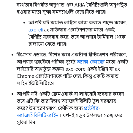
ব্যর্থতার বিপরীত অনুপাত এবং ARIA বৈশিষ্ট্যগুলি অনুপস্থিত
হওয়ার মতো সূক্ষ্ম সমস্যাগুলি বেছে নিতে পারে।
আপনি যদি কমান্ড লাইনে কাজ করতে পছন্দ করেন,
axe-cli
ax ব্রাউজার এক্সটেনশনের মতো একই
বৈশিষ্ট্য সরবরাহ করে, তবে আপনার টার্মিনাল থেকে
চালানো যেতে পারে।
রিগ্রেশন এড়াতে, বিশেষ করে একটানা ইন্টিগ্রেশন পরিবেশে,
আপনার স্বয়ংক্রিয় পরীক্ষা স্যুটে
অ্যাক্স-কোরের
মতো একটি
লাইব্রেরি অন্তর্ভুক্ত করুন। axe-core একই ইঞ্জিন যা ax
Chrome এক্সটেনশনকে শক্তি দেয়, কিন্তু একটি কমান্ড
লাইন ইউটিলিটিতে।
আপনি যদি একটি ফ্রেমওয়ার্ক বা লাইব্রেরি ব্যবহার করেন
তবে এটি কি তার নিজস্ব অ্যাক্সেসিবিলিটি টুল সরবরাহ
করে? উদাহরণস্বরূপ, কৌণিক জন্য
প্রটেক্টর-
অ্যাক্সেসিবিলিটি-প্লাগইন
। যখনই সম্ভব উপলভ্য সরঞ্জামের
সুবিধা নিন।