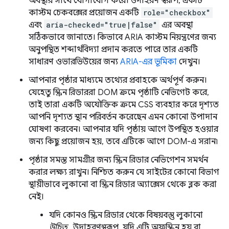
অবস্থার সাথে যোগাযোগ করে। উদাহরণ স্বরূপ, একটি
কাস্টম চেকবক্সের প্রয়োজন একটি
role="checkbox"
এবং
aria-checked="true|false"
এর অবস্থা
সঠিকভাবে জানাতে। কিভাবে ARIA কাস্টম নিয়ন্ত্রণের জন্য
অনুপস্থিত শব্দার্থবিদ্যা প্রদান করতে পারে তার একটি
সাধারণ ওভারভিউয়ের জন্য
ARIA-এর ভূমিকা
দেখুন।
আপনার পৃষ্ঠার মাধ্যমে তথ্যের প্রবাহকে অর্থপূর্ণ করুন।
যেহেতু স্ক্রিন রিডাররা DOM ক্রমে পৃষ্ঠাটি নেভিগেট করে,
তাই তারা একটি অযৌক্তিক ক্রমে CSS ব্যবহার করে দৃশ্যত
আপনি দৃশ্যত স্থান পরিবর্তন করেছেন এমন কোনো উপাদান
ঘোষণা করবেন। আপনার যদি পৃষ্ঠায় আগে উপস্থিত হওয়ার
জন্য কিছু প্রয়োজন হয়, তবে এটিকে আগে DOM-এ সরান৷
পৃষ্ঠার সমস্ত সামগ্রীর জন্য স্ক্রিন রিডার নেভিগেশন সমর্থন
করার লক্ষ্য রাখুন। নিশ্চিত করুন যে সাইটের কোনো বিভাগ
স্থায়ীভাবে লুকানো বা স্ক্রিন রিডার অ্যাক্সেস থেকে ব্লক করা
নেই।
যদি কোনও স্ক্রিন রিডার থেকে বিষয়বস্তু লুকানো
উচিত
, উদাহরণস্বরূপ, যদি এটি অফস্ক্রিন হয় বা