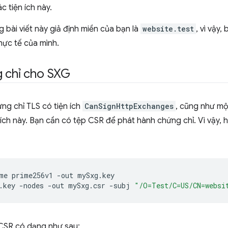
c tiện ích này.
g bài viết này giả định miền của bạn là
website.test
, vì vậy,
ực tế của mình.
g chỉ cho SXG
ng chỉ TLS có tiện ích
CanSignHttpExchanges
, cũng như một
ích này. Bạn cần có tệp CSR để phát hành chứng chỉ. Vì vậy, 
me
prime256v1
-out
mySxg.key

.key
-nodes
-out
mySxg.csr
-subj
"/O=Test/C=US/CN=websi
CSR có dạng như sau: