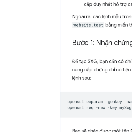
cấp duy nhất hỗ trợ cá
Ngoài ra, các lệnh mẫu tron
website.test
bằng miền th
Bước 1: Nhận chứn
Để tạo SXG, bạn cần có chứ
cung cấp chứng chỉ có tiện 
lệnh sau:
openssl
ecparam
-genkey
-na
openssl
req
-new
-key
mySxg
Bạn sẽ nhận được một tệp 