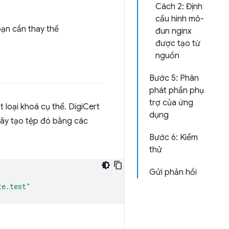
Cách 2: Định
cấu hình mô-
 bạn cần thay thế
đun nginx
được tạo từ
nguồn
Bước 5: Phân
phát phần phụ
trợ của ứng
 loại khoá cụ thể. DigiCert
dụng
hãy tạo tệp đó bằng các
Bước 6: Kiểm
thử
Gửi phản hồi
te.test"