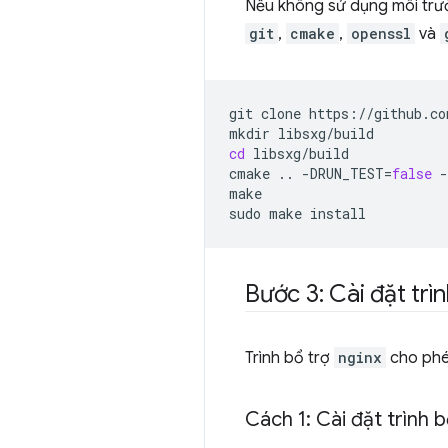
Nếu không sử dụng môi trư
git
,
cmake
,
openssl
và
git
clone
https://github.co
mkdir
cd
libsxg/build

cmake
..
-DRUN_TEST
=
false
make

sudo
make
Bước 3: Cài đặt trì
Trình bổ trợ
nginx
cho phép
Cách 1: Cài đặt trình 