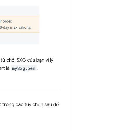
từ chối SXG của bạn vì lý
rt là
mySxg.pem
.
 trong các tuỳ chọn sau để