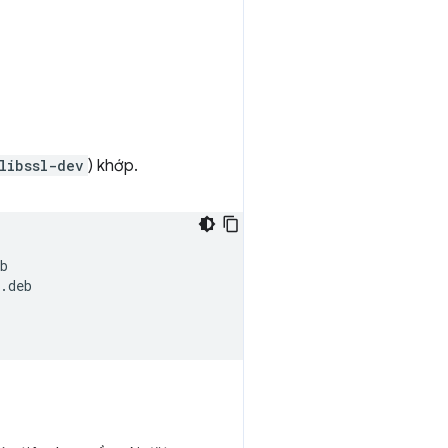
libssl-dev
) khớp.
b

.deb
