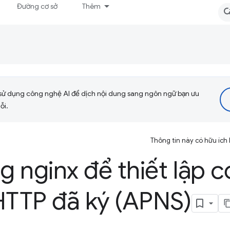
Đường cơ sở
Thêm
sử dụng công nghệ AI để dịch nội dung sang ngôn ngữ bạn ưu
ỗi.
Thông tin này có hữu ích
 nginx để thiết lập c
HTTP đã ký (APNS)