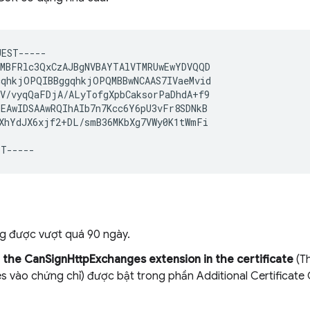
EST-----

MBFRlc3QxCzAJBgNVBAYTAlVTMRUwEwYDVQQD

qhkjOPQIBBggqhkjOPQMBBwNCAAS7IVaeMvid

V/vyqQaFDjA/ALyTofgXpbCaksorPaDhdA+f9

EAwIDSAAwRQIhAIb7n7Kcc6Y6pU3vFr8SDNkB

ng được vượt quá 90 ngày.
 the CanSignHttpExchanges extension in the certificate
(Th
 vào chứng chỉ) được bật trong phần Additional Certificate