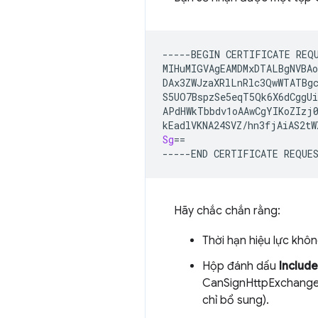
-----BEGIN
CERTIFICATE
REQU
MIHuMIGVAgEAMDMxDTALBgNVBAo
DAx3ZWJzaXRlLnRlc3QwWTATBgc
S5UO7BspzSe5eqT5Qk6X6dCggUi
APdHWkTbbdv1oAAwCgYIKoZIzj0
Sg
==
-----END
CERTIFICATE
Hãy chắc chắn rằng:
Thời hạn hiệu lực khô
Hộp đánh dấu
Include
CanSignHttpExchanges
chỉ bổ sung).