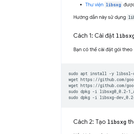
Thư viện
libsxg
được
Hướng dẫn này sử dụng
li
Cách 1: Cài đặt
libsx
Bạn có thể cài đặt gói the
sudo
apt
install
-y
libssl-d
wget
https://github.com/goo
wget
https://github.com/goo
sudo
dpkg
-i
libsxg0_0.2-1_
sudo
dpkg
-i
Cách 2: Tạo
libsxg
th