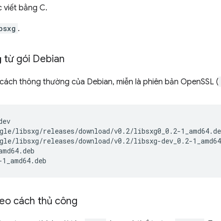
 viết bằng C.
bsxg
.
g
từ gói Debian
o cách thông thường của Debian, miễn là phiên bản OpenSSL (
ev

gle/libsxg/releases/download/v0.2/libsxg0_0.2-1_amd64.de
gle/libsxg/releases/download/v0.2/libsxg-dev_0.2-1_amd64
amd64.deb

eo cách thủ công