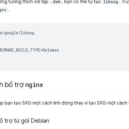
ờng tương thích với tệp
.deb
, bạn có thể tự tạo
libsxg
. Tr
gcc
.
m/google/libsxg

-DCMAKE_BUILD_TYPE
=
Release

nh bổ trợ
nginx
 bạn tạo SXG một cách linh động thay vì tạo SXG một cách t
bổ trợ từ gói Debian