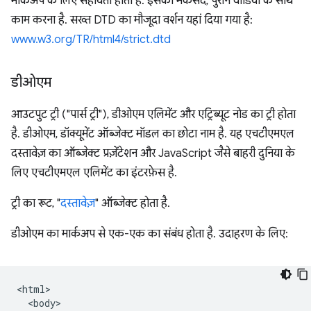
मार्कअप के लिए सहायता होती है. इसका मकसद, पुराने वीडियो के साथ
काम करना है. सख्त DTD का मौजूदा वर्शन यहां दिया गया है:
www.w3.org/TR/html4/strict.dtd
डीओएम
आउटपुट ट्री ("पार्स ट्री"), डीओएम एलिमेंट और एट्रिब्यूट नोड का ट्री होता
है. डीओएम, डॉक्यूमेंट ऑब्जेक्ट मॉडल का छोटा नाम है. यह एचटीएमएल
दस्तावेज़ का ऑब्जेक्ट प्रज़ेंटेशन और JavaScript जैसे बाहरी दुनिया के
लिए एचटीएमएल एलिमेंट का इंटरफ़ेस है.
ट्री का रूट, "
दस्तावेज़
" ऑब्जेक्ट होता है.
डीओएम का मार्कअप से एक-एक का संबंध होता है. उदाहरण के लिए:
<html>

  <body>
