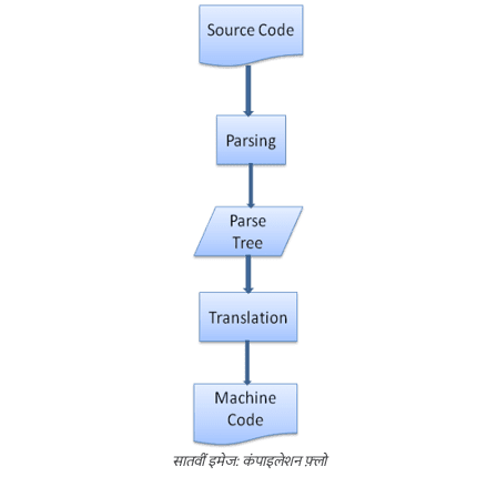
सातवीं इमेज: कंपाइलेशन फ़्लो