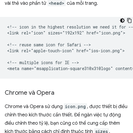
vài thẻ vào phần tử
<head>
của mỗi trang.
<!-- icon in the highest resolution we need it for --
<link rel="icon" sizes="192x192" href="icon.png">

<!-- reuse same icon for Safari -->

<link rel="apple-touch-icon" href="ios-icon.png">

<!-- multiple icons for IE -->

Chrome và Opera
Chrome và Opera sử dụng
icon.png
, được thiết bị điều
chỉnh theo kích thước cần thiết. Để ngăn việc tự động
điều chỉnh theo tỷ lệ, bạn cũng có thể cung cấp thêm
kích thước bằng cách chỉ định thuộc tính
sizes
.