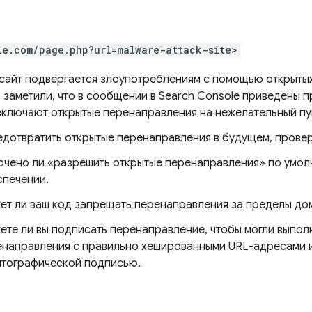
le.com/page.php?url=malware-attack-site>
 сайт подвергается злоупотреблениям с помощью открытых
, заметили, что в сообщении в Search Console приведены 
включают открытые перенаправления на нежелательный пу
едотвратить открытые перенаправления в будущем, прове
ючено ли «разрешить открытые перенаправления» по умол
спечении.
т ли ваш код запрещать перенаправления за пределы до
те ли вы подписать перенаправление, чтобы могли выпол
енаправления с правильно хешированными URL-адресами 
птографической подписью.