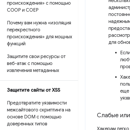
нескольк
происхождения» с помощью
админист
COOP и COEP
постоянн
надежным
Почему вам нужна «изоляция
предоста
перекрестного
рассмотр
происхождения» для мощных
для обнов
функций
Если
Защитите свои ресурсы от
любу
веб-атак с помощью
про
извлечения метаданных
Хаке
поль
Защитите сайты от XSS
еще 
уязв
Предотвратите уязвимости
межсайтового скриптинга на
Слабые или
основе DOM с помощью
доверенных типов
Хакерам легко