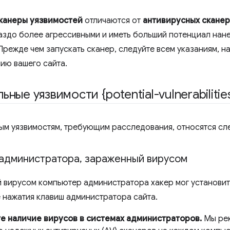
канеры уязвимостей
отличаются от
антивирусных скане
раздо более агрессивными и иметь больший потенциал на
Прежде чем запускать сканер, следуйте всем указаниям, н
ию вашего сайта.
ные уязвимости {potential-vulnerabilitie
ым уязвимостям, требующим расследования, относятся с
администратора
,
зараженный вирусом
 вирусом компьютер администратора хакер мог установи
нажатия клавиш администратора сайта.
е наличие вирусов в системах администраторов.
Мы рек