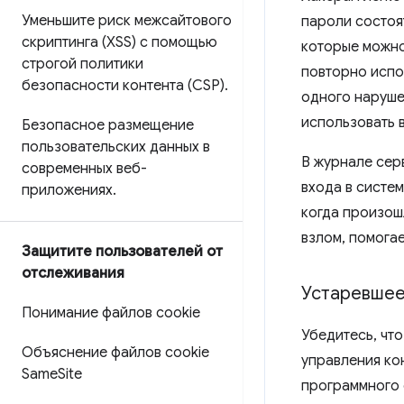
Уменьшите риск межсайтового
пароли состоя
скриптинга (XSS) с помощью
которые можно
строгой политики
повторно испо
безопасности контента (CSP)
.
одного наруше
использовать в
Безопасное размещение
пользовательских данных в
В журнале сер
современных веб-
входа в систе
приложениях
.
когда произош
взлом, помогае
Защитите пользователей от
отслеживания
Устаревшее
Понимание файлов cookie
Убедитесь, что
Объяснение файлов cookie
управления ко
Same
Site
программного 