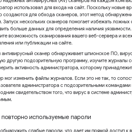
о надежных антивирусных (AV) сканеров на каждом компью
ратор использовал для входа на сайт. Поскольку новые 
о создаются для обхода сканеров, этот метод обнаружени
. Запуск нескольких сканеров помогает избежать ложных 
вить больше данных для определения наличия уязвимости. 
ите возможность сканирования вашего веб-сервера и всех
ления или публикации на сайте.
 антивирусный сканер обнаруживает шпионское ПО, вирус
ю другую подозрительную программу, изучите журналы с
верить активность администратора, которому принадлежи
р мог изменить файлы журналов. Если это не так, то сопо
зователя администратора с подозрительными командами 
одним свидетельством того, что вирус в системе админис
имым.
 повторно используемые пароли
 обнаружить слабые пароли, что дает им прямой доступ к