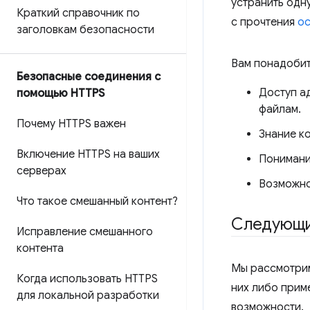
устранить одн
Краткий справочник по
с прочтения
ос
заголовкам безопасности
Вам понадоби
Безопасные соединения с
Доступ а
помощью HTTPS
файлам.
Почему HTTPS важен
Знание к
Включение HTTPS на ваших
Понимание
серверах
Возможно
Что такое смешанный контент?
Следующи
Исправление смешанного
контента
Мы рассмотрим
Когда использовать HTTPS
них либо приме
для локальной разработки
возможности.