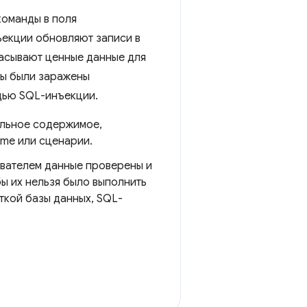
команды в поля
ъекции обновляют записи в
асывают ценные данные для
 вы были заражены
щью SQL-инъекции.
ельное содержимое,
ame или сценарии.
ователем данные проверены и
ы их нельзя было выполнить
ткой базы данных, SQL-