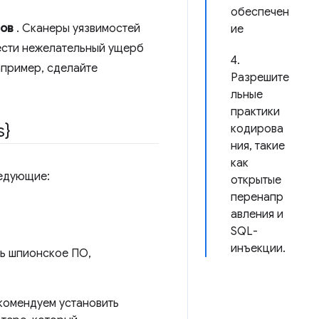
обеспечен
ров
. Сканеры уязвимостей
ие
нести нежелательный ущерб
4.
апример, сделайте
Разрешите
льные
практики
s}
кодирова
ния, такие
как
ледующие:
открытые
перенапр
авления и
SQL-
инъекции.
ть шпионское ПО,
омендуем установить