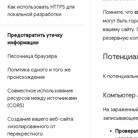
Как использовать HTTPS для
Помните, что
с
локальной разработки
могут быть го
вашему сайту. 
Предотвратить утечку
резервную коп
информации
Потенциаль
Песочница браузера
Политика одного и того же
К потенциальн
происхождения
Совместное использование
Компьютер 
ресурсов между источниками
(CORS)
На зараженный
записывающее 
Создание вашего веб-сайта
«изолированного от
Проверьт
перекрестного