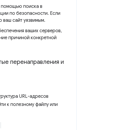
с помощью поиска в
ации по безопасности. Если
о ваш сайт уязвимым.
беспечения ваших серверов,
ение причиной конкретной
тые перенаправления и
труктура URL-адресов
йти к полезному файлу или