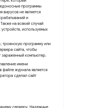
тере, который
вредоносные программы
я вирусов не является
срабатываний и
Также на всякий случай
 устройств, используемых
, троянскую программу или
ервера сайта, чтобы
т зараженный компьютер.
ставление имени
в файле журнала является
тратора сделал сайт
 вашему серверу. Надежные