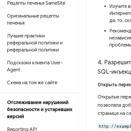
Рецепты печенья Same
Site
Изучите 
Интернет
Оригинальные рецепты
да, то, с
печенья
Рекоменд
Лучшие практики
независи
реферальной политики и
проблемы
реферальной политики
4
.
Разрешит
Подсказки клиента User-
Agent
SQL-инъекц
Схема на том же сайте
Открыть пере
Открытые пере
Отслеживание нарушений
позволяла доб
безопасности и устаревших
странице на с
версий
http://examp
Reporting API