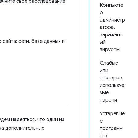
Начните свое расследование
Компьюте
р
администр
атора,
зараженн
сайта: сети, базе данных и
ый
вирусом
Слабые
или
повторно
используе
мые
пароли
Устаревше
ем надеяться, что один из
е
 на дополнительные
программ
ное