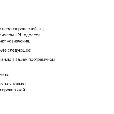
 перенаправлений, вы,
примеры URL-адресов,
нкт назначения.
рьте следующее:
чанию в вашем программном
мена.
няться только
и правильной