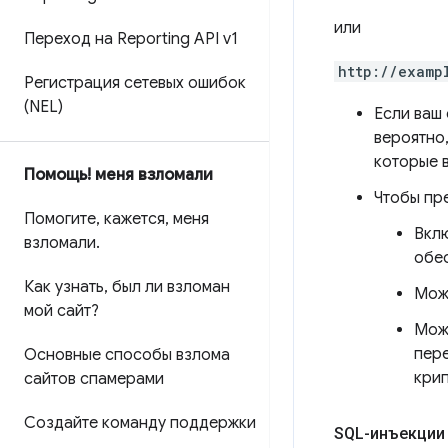
или
Переход на Reporting API v1
http://examp
Регистрация сетевых ошибок
(NEL)
Если ваш
вероятно
которые 
Помощь! меня взломали
Чтобы пр
Помогите
,
кажется
,
меня
Вкл
взломали
.
обе
Как узнать
,
был ли взломан
Може
мой сайт?
Може
пер
Основные способы взлома
кри
сайтов спамерами
Создайте команду поддержки
SQL-инъекции