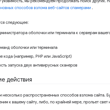
у уязвимость, мы рекомендуем продолжать поиск других. 
новных способов взлома веб-сайтов спамерами
.
тся следующее:
дминистратора оболочки или терминала к серверам вашего 
оманд оболочки или терминала
 кода (например, PHP или JavaScript)
сть запуска двух антивирусных сканеров
е действия
 несколько распространенных способов взлома сайта. Буд
ним к вашему сайту, либо, по крайней мере, прольет свет