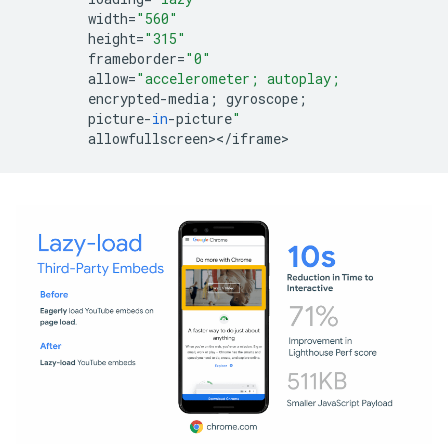
width
=
"560"
height
=
"315"
frameborder
=
"0"
allow
=
"accelerometer; autoplay;
encrypted
-
media
;
gyroscope
;
picture
-
in
-
picture
"
allowfullscreen
><
/
iframe