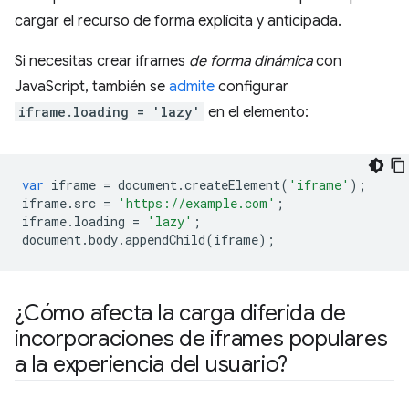
cargar el recurso de forma explícita y anticipada.
Si necesitas crear iframes
de forma dinámica
con
JavaScript, también se
admite
configurar
iframe.loading = 'lazy'
en el elemento:
var
iframe
=
document
.
createElement
(
'iframe'
);
iframe
.
src
=
'https://example.com'
;
iframe
.
loading
=
'lazy'
;
document
.
body
.
appendChild
(
iframe
);
¿Cómo afecta la carga diferida de
incorporaciones de iframes populares
a la experiencia del usuario?