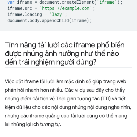
var
iframe
=
document
.
createElement
(
'iframe'
);
iframe
.
src
=
'https://example.com'
;
iframe
.
loading
=
'lazy'
;
document
.
body
.
appendChild
(
iframe
);
Tính năng tải lười các iframe phổ biến
được nhúng ảnh hưởng như thế nào
đến trải nghiệm người dùng?
Việc đặt iframe tải lười làm mặc định sẽ giúp trang web
phản hồi nhanh hơn nhiều. Các ví dụ sau đây cho thấy
những điểm cải tiến về Thời gian tương tác (TTI) và tiết
kiệm dữ liệu cho các nội dung nhúng nội dung nghe nhìn,
nhưng các iframe quảng cáo tải lười cũng có thể mang
lại những lợi ích tương tự.