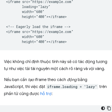
<iframe src="https://example.com"

        loading="lazy"

        width="600"

        height="400"></iframe>

<!-- Eagerly load the iframe -->

<iframe src="https://example.com"

        width="600"

Việc không chỉ định thuộc tính này sẽ có tác động tương
tự như việc tải tài nguyên một cách rõ ràng và vội vàng.
Nếu bạn cần
tạo
iframe theo cách
động
bằng
JavaScript, thì việc đặt
iframe.loading = 'lazy'
trên
phần tử cũng được
hỗ trợ
: