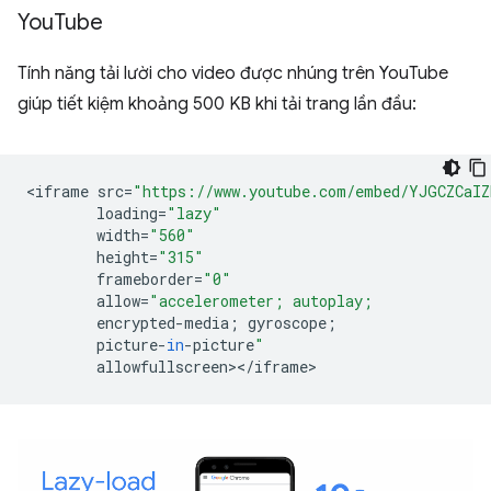
You
Tube
Tính năng tải lười cho video được nhúng trên YouTube
giúp tiết kiệm khoảng 500 KB khi tải trang lần đầu:
<
iframe
src
=
"https://www.youtube.com/embed/YJGCZCaI
loading
=
"lazy"
width
=
"560"
height
=
"315"
frameborder
=
"0"
allow
=
"accelerometer; autoplay;
encrypted
-
media
;
gyroscope
;
picture
-
in
-
picture
"
allowfullscreen
><
/
iframe