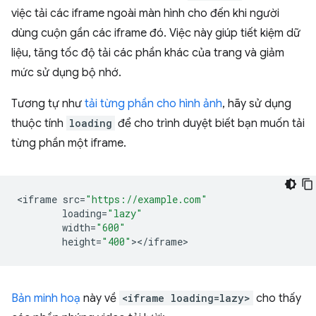
việc tải các iframe ngoài màn hình cho đến khi người
dùng cuộn gần các iframe đó. Việc này giúp tiết kiệm dữ
liệu, tăng tốc độ tải các phần khác của trang và giảm
mức sử dụng bộ nhớ.
Tương tự như
tải từng phần cho hình ảnh
, hãy sử dụng
thuộc tính
loading
để cho trình duyệt biết bạn muốn tải
từng phần một iframe.
<
iframe
src
=
"https://example.com"
loading
=
"lazy"
width
=
"600"
height
=
"400"
><
/
iframe
Bản minh hoạ
này về
<iframe loading=lazy>
cho thấy