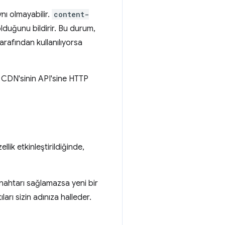
nı olmayabilir.
content-
olduğunu bildirir. Bu durum,
rafından kullanılıyorsa
m CDN'sinin API'sine HTTP
llik etkinleştirildiğinde,
 anahtarı sağlamazsa yeni bir
arı sizin adınıza halleder.