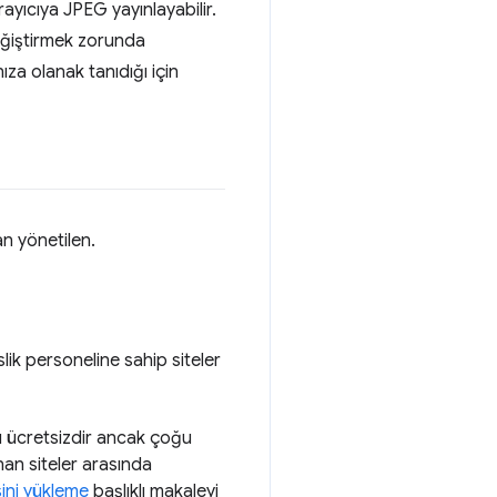
ayıcıya JPEG yayınlayabilir.
eğiştirmek zorunda
a olanak tanıdığı için
an yönetilen.
ik personeline sahip siteler
mı ücretsizdir ancak çoğu
nan siteler arasında
ini yükleme
başlıklı makaleyi