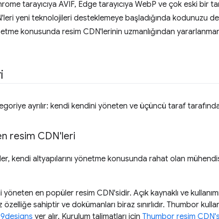
rome tarayıcıya AVIF, Edge tarayıcıya WebP ve çok eski bir tar
'leri yeni teknolojileri desteklemeye başladığında kodunuzu d
 etme konusunda resim CDN'lerinin uzmanlığından yararlanmanız
i
egoriye ayrılır: kendi kendini yöneten ve üçüncü taraf tarafınd
en resim CDN'leri
er, kendi altyapılarını yönetme konusunda rahat olan mühendisl
ni yöneten en popüler resim CDN'sidir. Açık kaynaklı ve kullanı
özelliğe sahiptir ve dokümanları biraz sınırlıdır. Thumbor kulla
99designs
yer alır. Kurulum talimatları için
Thumbor resim CDN's