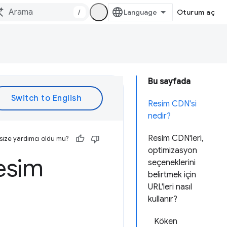
/
Oturum aç
Bu sayfada
Resim CDN'si
nedir?
Resim CDN'leri,
size yardımcı oldu mu?
optimizasyon
resim
seçeneklerini
belirtmek için
URL'leri nasıl
kullanır?
Köken