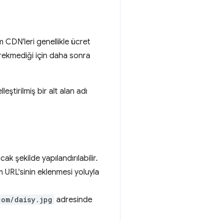
 CDN'leri genellikle ücret
erekmediği için daha sonra
ştirilmiş bir alt alan adı
k şekilde yapılandırılabilir.
 URL'sinin eklenmesi yoluyla
com/daisy.jpg
adresinde