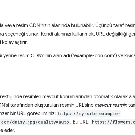
a veya resim CDN'nizin alanında bulunabilir. Üçüncü taraf resim
nma seçeneği sunar. Kendi alanınızı kullanmak, URL değişikliği g
kolaylaştırır.
 yerine resim CDN'sinin alan adı ("example-cdn.com") ve kişiselle
erektiğinde resimleri mevcut konumlarından otomatik olarak alaca
CDN'si tarafından oluşturulan resmin URL'sine
mevcut resmin
tam
nzer bir URL görebilirsiniz:
https://my-site.example-
.com/daisy.jpg/quality=auto
. Bu URL,
https://flowers.
ze eder.