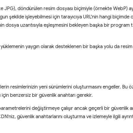
te JPG), döndürülen resim dosyası biçimiyle (örnekte WebP) ay
gun şekilde işleyebilmesi için tarayıcıya URL'nin hangi biçimde 
in dosya uzantısıyla eşleşmesini bekleyen başka bir program ta
e yüklemenin yaygın olarak desteklenen bir başka yolu da resi
erin resimlerinizin yeni sürümlerini oluşturmasını engeller. Bu öze
çin benzersiz bir güvenlik anahtarı gerekir.
n parametrelerini değiştirmeye çalışır ancak geçerli bir güvenlik
niz, güvenlik anahtarlarını oluşturma ve izlemeyle ilgili ayrıntıl