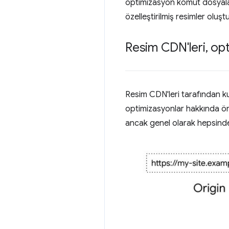
optimizasyon komut dosyaları
özelleştirilmiş resimler ol
Resim CDN'leri
,
opti
Resim CDN'leri tarafından k
optimizasyonlar hakkında önem
ancak genel olarak hepsinde b