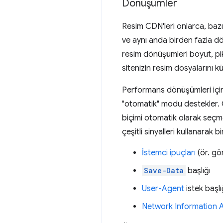
Dönüşümler
Resim CDN'leri onlarca, baz
ve aynı anda birden fazla dö
resim dönüşümleri boyut, pik
sitenizin resim dosyalarını k
Performans dönüşümleri için 
"otomatik" modu destekler. 
biçimi otomatik olarak seçme
çeşitli sinyalleri kullanarak 
İstemci ipuçları
(ör. gör
Save-Data
başlığı
User-Agent
istek başlı
Network Information 