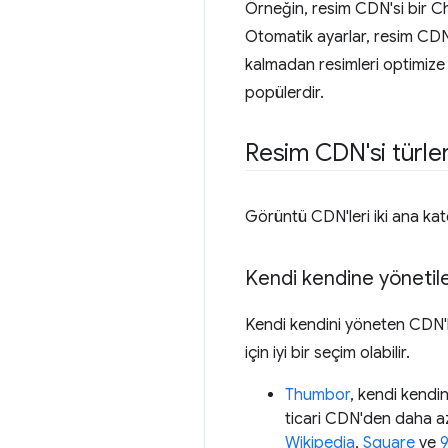
Örneğin, resim CDN'si bir Ch
Otomatik ayarlar, resim CDN
kalmadan resimleri optimize
popülerdir.
Resim CDN'si türler
Görüntü CDN'leri iki ana kat
Kendi kendine yönetil
Kendi kendini yöneten CDN'l
için iyi bir seçim olabilir.
Thumbor
, kendi kendi
ticari CDN'den daha az 
Wikipedia
,
Square
ve