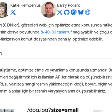
Katie Hempenius
Barry Pollard
rı (CDN'ler), görselleri web için optimize etme konusunda müke
resim dosya boyutunda
% 40-80 tasarruf
sağlayabilir ve çoğu d
ptimizasyon komut dosyasından daha iyi optimize edebilir.
?
önüştürme, optimize etme ve yayınlama konusunda uzmandır. Bunl
mleri değiştirmek için kullanılan API'ler olarak da düşünebilirs
L'si, yalnızca hangi resmin yükleneceğini değil, boyut, biçim ve
lanım alanları için bir resmin varyasyonlarını oluşturabilirsiniz.