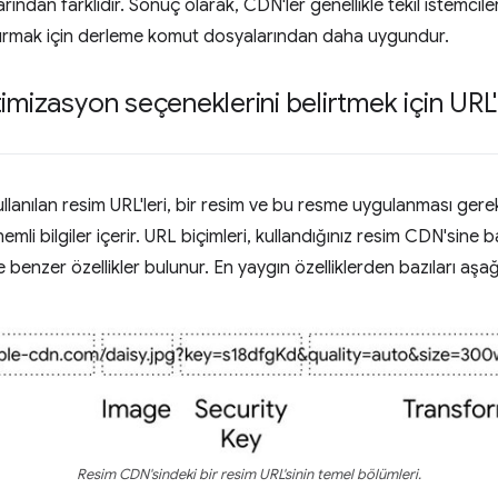
ndan farklıdır. Sonuç olarak, CDN'ler genellikle tekil istemcile
uşturmak için derleme komut dosyalarından daha uygundur.
mizasyon seçeneklerini belirtmek için URL'le
ullanılan resim URL'leri, bir resim ve bu resme uygulanması ge
li bilgiler içerir. URL biçimleri, kullandığınız resim CDN'sine ba
enzer özellikler bulunur. En yaygın özelliklerden bazıları aşağı
Resim CDN'sindeki bir resim URL'sinin temel bölümleri.