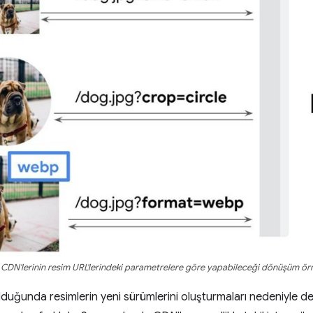
CDN'lerinin resim URL'lerindeki parametrelere göre yapabileceği dönüşüm örn
lduğunda resimlerin yeni sürümlerini oluşturmaları nedeniyle 