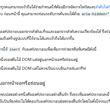
ี่ทุกคนสามารถเข้าถึงได้ง่ายกำหนดให้ต้องมีการจัดการโฟกัสและ
ลําดับโฟก
บ ก่อนหน้านี้ คุณสามารถซ่อนระดับการค้นพบได้ด้วย
aria-hidden="
งค์ประกอบออกจากลําดับแท็บและออกจากลําดับความเกี่ยวข้องได้ ซึ่งช่
ึงสร้างรูปแบบที่ใช้งานได้และเข้าถึงได้มากขึ้น
ารใช้
inert
กับองค์ประกอบเพื่อเพิ่มการช่วยเหลือพิเศษมีดังนี้
หนึ่งของต้นไม้ DOM แต่อยู่นอกหน้าจอหรือซ่อนอยู่
นหนึ่งของต้นไม้ DOM แต่ไม่ควรเป็นแบบอินเทอร์แอกทีฟ
นอกหน้าจอหรือซ่อนอยู่
ี่พบบ่อยอย่างหนึ่งคือองค์ประกอบอย่างลิ้นชัก ซึ่งจะเพิ่มองค์ประกอบลง
ู้ใช้แป้นพิมพ์จะไม่โต้ตอบกับองค์ประกอบย่อยของลิ้นชักโดยไม่ตั้งใจขณะท