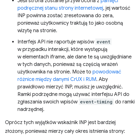
Jeśli strona zostanie przywrócona z
pamięci
podręcznej stanu strony internetowej
, jej wartość
INP powinna zostać zresetowana do zera,
ponieważ użytkownicy traktują to jako osobną
wizytę na stronie.
Interfejs API nie raportuje wpisów
event
w przypadku interakcji, które występują
w elementach iframe, ale dane te są uwzględniane
w tych danych, ponieważ są częścią wrażeń
użytkownika na stronie. Może to
powodować
różnice między danymi CrUX i RUM
. Aby
prawidłowo mierzyć INP, musisz je uwzględnić.
Ramki podrzędne mogą używać interfejsu API do
zgłaszania swoich wpisów
event-timing
do ramki
nadrzędnej.
Oprócz tych wyjątków wskaźnik INP jest bardziej
złożony, ponieważ mierzy cały okres istnienia strony: