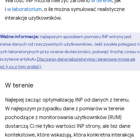
Wartość INP można mierzyć zarówno
w terenie
, jak
i
w laboratorium
, o ile można symulować realistyczne
interakcje użytkowników.
Ważna informacja:
najlepszym sposobem pomiaru INP witryny jest
eranie danych od rzeczywistych użytkowników. Jeśli zwykle polegasz 
ych laboratoryjnych przy ocenie skuteczności, poświęć trochę czasu n
eczytanie artykułu
Dlaczego dane laboratoryjne i terenowe mogą się
ić (i co z tym zrobić)
.
W terenie
Najlepiej zacząć optymalizację INP od danych z terenu.
W najlepszym przypadku dane z pomiarów w terenie
pochodzące z monitorowania użytkowników (RUM)
dostarczą Ci nie tylko wartości INP strony, ale też dane
kontekstowe, które wskazują, która konkretna interakcja