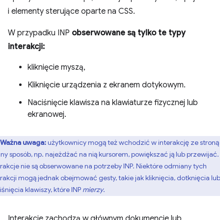
i elementy sterujące oparte na CSS.
W przypadku INP
obserwowane są tylko te typy
interakcji:
kliknięcie myszą,
Kliknięcie urządzenia z ekranem dotykowym.
Naciśnięcie klawisza na klawiaturze fizycznej lub
ekranowej.
Ważna uwaga:
użytkownicy mogą też wchodzić w interakcję ze stroną
nny sposób, np. najeżdżać na nią kursorem, powiększać ją lub przewijać.
erakcje nie są obserwowane na potrzeby INP. Niektóre odmiany tych
erakcji mogą jednak obejmować gesty, takie jak kliknięcia, dotknięcia lu
iśnięcia klawiszy, które INP
mierzy
.
Interakcje zachodzą w głównym dokumencie lub