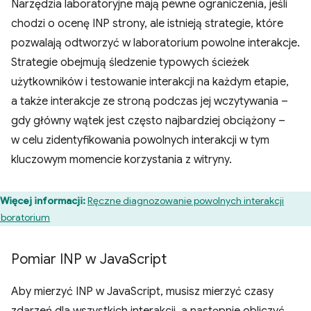
Narzędzia laboratoryjne mają pewne ograniczenia, jeśli
chodzi o ocenę INP strony, ale istnieją strategie, które
pozwalają odtworzyć w laboratorium powolne interakcje.
Strategie obejmują śledzenie typowych ścieżek
użytkowników i testowanie interakcji na każdym etapie,
a także interakcje ze stroną podczas jej wczytywania –
gdy główny wątek jest często najbardziej obciążony –
w celu zidentyfikowania powolnych interakcji w tym
kluczowym momencie korzystania z witryny.
Więcej informacji:
Ręczne diagnozowanie powolnych interakcji
aboratorium
Pomiar INP w Java
Script
Aby mierzyć INP w JavaScript, musisz mierzyć czasy
zdarzeń dla wszystkich interakcji, a następnie obliczyć