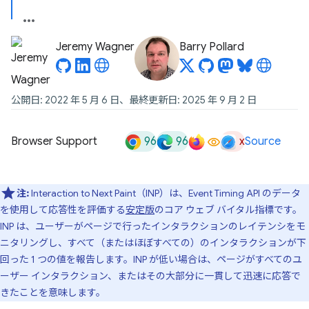
Jeremy Wagner
Barry Pollard
公開日: 2022 年 5 月 6 日、最終更新日: 2025 年 9 月 2 日
96
96
x
Browser Support
Source
注:
Interaction to Next Paint（INP）は、Event Timing API のデータ
を使用して応答性を評価する
安定版
のコア ウェブ バイタル指標です。
INP は、ユーザーがページで行ったインタラクションのレイテンシをモ
ニタリングし、すべて（またはほぼすべての）のインタラクションが下
回った 1 つの値を報告します。INP が低い場合は、ページがすべてのユ
ーザー インタラクション、またはその大部分に一貫して迅速に応答で
きたことを意味します。