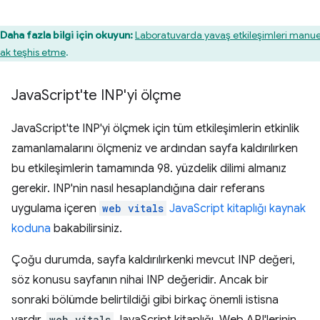
Daha fazla bilgi için okuyun:
Laboratuvarda yavaş etkileşimleri manue
rak teşhis etme
.
Java
Script'te INP'yi ölçme
JavaScript'te INP'yi ölçmek için tüm etkileşimlerin etkinlik
zamanlamalarını ölçmeniz ve ardından sayfa kaldırılırken
bu etkileşimlerin tamamında 98. yüzdelik dilimi almanız
gerekir. INP'nin nasıl hesaplandığına dair referans
uygulama içeren
web vitals
JavaScript kitaplığı kaynak
koduna
bakabilirsiniz.
Çoğu durumda, sayfa kaldırılırkenki mevcut INP değeri,
söz konusu sayfanın nihai INP değeridir. Ancak bir
sonraki bölümde belirtildiği gibi birkaç önemli istisna
vardır.
web vitals
JavaScript kitaplığı, Web API'lerinin