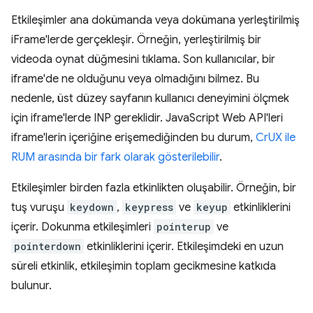
Etkileşimler ana dokümanda veya dokümana yerleştirilmiş
iFrame'lerde gerçekleşir. Örneğin, yerleştirilmiş bir
videoda oynat düğmesini tıklama. Son kullanıcılar, bir
iframe'de ne olduğunu veya olmadığını bilmez. Bu
nedenle, üst düzey sayfanın kullanıcı deneyimini ölçmek
için iframe'lerde INP gereklidir. JavaScript Web API'leri
iframe'lerin içeriğine erişemediğinden bu durum,
CrUX ile
RUM arasında bir fark olarak gösterilebilir
.
Etkileşimler birden fazla etkinlikten oluşabilir. Örneğin, bir
tuş vuruşu
keydown
,
keypress
ve
keyup
etkinliklerini
içerir. Dokunma etkileşimleri
pointerup
ve
pointerdown
etkinliklerini içerir. Etkileşimdeki en uzun
süreli etkinlik, etkileşimin toplam gecikmesine katkıda
bulunur.