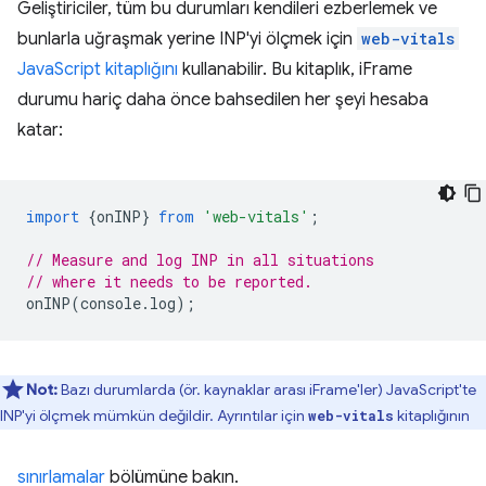
Geliştiriciler, tüm bu durumları kendileri ezberlemek ve
bunlarla uğraşmak yerine INP'yi ölçmek için
web-vitals
JavaScript kitaplığını
kullanabilir. Bu kitaplık, iFrame
durumu hariç daha önce bahsedilen her şeyi hesaba
katar:
import
{
onINP
}
from
'web-vitals'
;
// Measure and log INP in all situations
// where it needs to be reported.
onINP
(
console
.
log
);
Not:
Bazı durumlarda (ör. kaynaklar arası iFrame'ler) JavaScript'te
INP'yi ölçmek mümkün değildir. Ayrıntılar için
kitaplığının
web-vitals
sınırlamalar
bölümüne bakın.